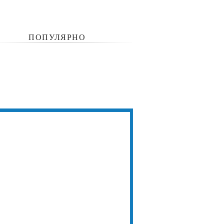
ПОПУЛЯРНО