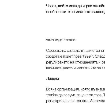
Човек, който иска да играe онлайн
особеностите на местното законо
законодателство.
Сферата на хазарта в тази страна
хазарта е приет през 1999 г. След
регулирането на отношенията и р
казината, както и магазините за з
Лиценз
Всяка организация, която възнаме
трябва да получи лиценз за това. 
регистрирани в страната. За заявл