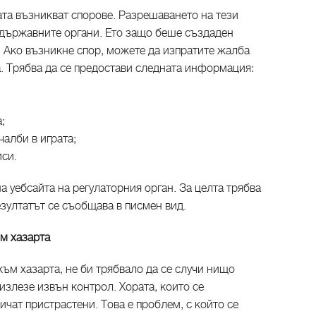
ата възникват спорове. Разрешаването на тези
т държавните органи. Ето защо беше създаден
. Ако възникне спор, можете да изпратите жалба
. Трябва да се предостави следната информация:
;
алби в играта;
си.
 уебсайта на регулаторния орган. За целта трябва
зултатът се съобщава в писмен вид.
м хазарта
към хазарта, не би трябвало да се случи нищо
излезе извън контрол. Хората, които се
ичат пристрастени. Това е проблем, с който се