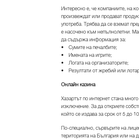
Интересно е, че компаниите, на ко
произвеждат или продават продукт
употреба. Трябва да се вземат пр
е насочено към непълнолетни. Ма
да съдържа информация за:
• Сумите на печалбите;
• Имената на игрите;
• Логата на организаторите;
• Резултати от жребий или лотар
Онлайн казина
Хазартът по интернет стана много
изключение. За да откриете собст
който се издава за срок от 5 до 1
По-специално, сървърите на лице
територията на България или на 