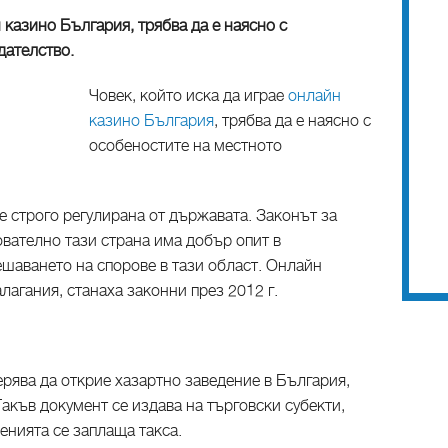
 казино България, трябва да е наясно с
дателство.
Човек, който иска да играe
онлайн
казино България
, трябва да е наясно с
особеностите на местното
 е строго регулирана от държавата. Законът за
ователно тази страна има добър опит в
ешаването на спорове в тази област. Онлайн
алагания, станаха законни през 2012 г.
рява да открие хазартно заведение в България,
Такъв документ се издава на търговски субекти,
енията се заплаща такса.