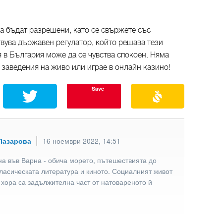
да бъдат разрешени, като се свържете със
вува държавен регулатор, който решава тези
 в България може да се чувства спокоен. Няма
заведения на живо или играе в онлайн казино!
Save
Лазарова
16 ноември 2022, 14:51
а във Варна - обича морето, пътешествията до
ласическата литература и киното. Социалният живот
 хора са задължителна част от натовареното й