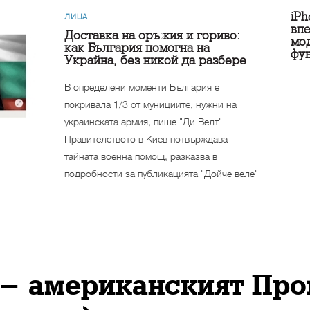
iPh
ЛИЦА
впе
Доставка на оръжия и гориво:
мод
как България помогна на
фу
Украйна, без никой да разбере
В определени моменти България е
покривала 1/3 от мунициите, нужни на
украинската армия, пише "Ди Велт".
Правителството в Киев потвърждава
тайната военна помощ, разказва в
подробности за публикацията "Дойче веле"
- американският Про