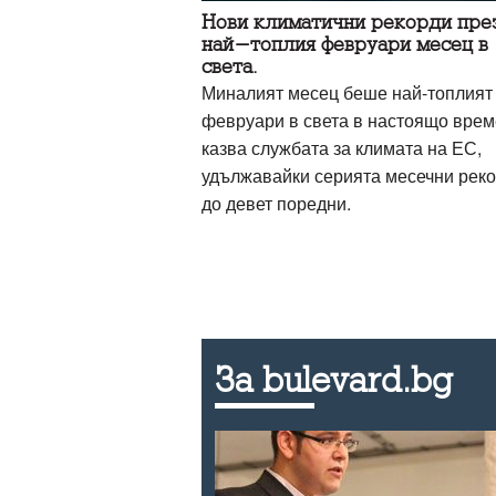
Нови климатични рекорди пре
най-топлия февруари месец в
света.
Миналият месец беше най-топлият
февруари в света в настоящо врем
казва службата за климата на ЕС,
удължавайки серията месечни рек
до девет поредни.
За bulevard.bg
пред
си до