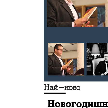
е срещу ИД
Ислямската
Най-ново
Новогодишн