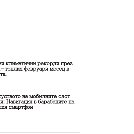
ви климатични рекорди през
й-топлия февруари месец в
та.
куството на мобилните слот
и: Навигация в барабаните на
шия смартфон