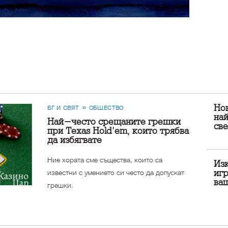
Но
БГ И СВЯТ
ОБЩЕСТВО
на
Най-често срещаните грешки
све
при Texas Hold’em, които трябва
да избягвате
Ние хората сме същества, които са
Из
известни с умението си често да допускат
игр
ва
грешки.