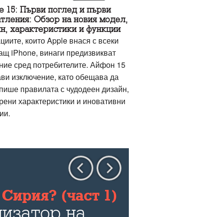
e 15: Първи поглед и първи
тления: Обзор на новия модел,
н, характеристики и функции
циите, които Apple внася с всеки
ащ iPhone, винаги предизвикват
ние сред потребителите. Айфон 15
ави изключение, като обещава да
пише правилата с чудодеен дизайн,
рени характеристики и иновативни
ии.
Сирия? (част 1)
изатор на