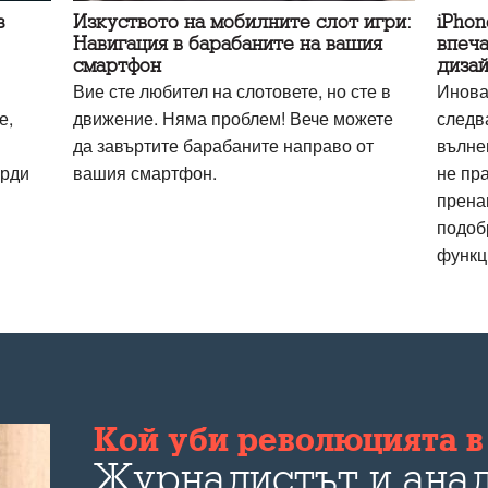
з
Изкуството на мобилните слот игри:
iPhon
Навигация в барабаните на вашия
впеча
смартфон
дизай
Вие сте любител на слотовете, но сте в
Инова
е,
движение. Няма проблем! Вече можете
следв
да завъртите барабаните направо от
вълне
орди
вашия смартфон.
не пр
прена
подоб
функц
Кой уби революцията в 
Журналистът и анал