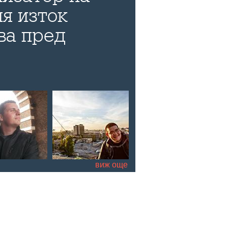
я изток
ва пред
а си книга, за
ократичната
 за бъдещето
уалните
е на страната
виж още