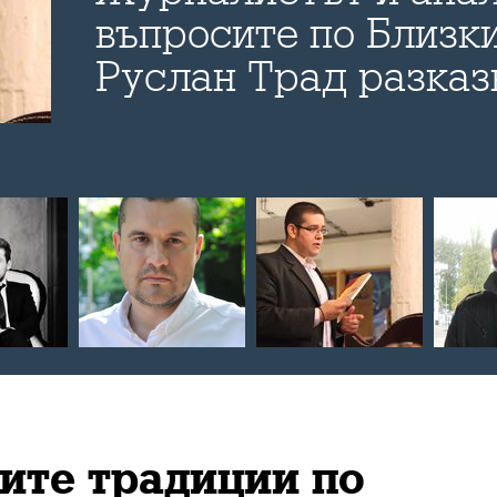
въпросите по Близки
Руслан Трад разказ
Bulevard.bg за новат
изтикването на дем
опозиция от дебата
на Сирия и за евент
сценарии за развити
след войната
ите традиции по