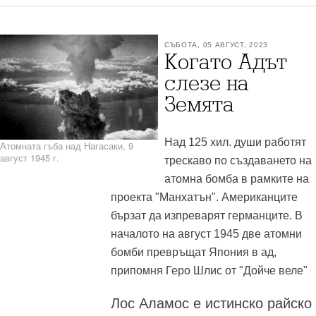
СЪБОТА, 05 АВГУСТ, 2023
Когато Адът
слезе на
Земята
Над 125 хил. души работят
Атомната гъба над Нагасаки, 9
август 1945 г.
трескаво по създаването на
атомна бомба в рамките на
проекта "Манхатън". Американците
бързат да изпреварят германците. В
началото на август 1945 две атомни
бомби превръщат Япония в ад,
припомня Геро Шлис от "Дойче веле"
Лос Аламос е истинско райско