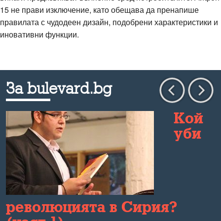
15 не прави изключение, като обещава да пренапише
правилата с чудодеен дизайн, подобрени характеристики и
иновативни функции.
За bulevard.bg
Кой
уби
революцията в Сирия?