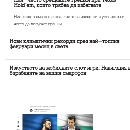
Най-често срещаните грешки при Texas
Hold’em, които трябва да избягвате
Ние хората сме същества, които са известни с умението си
често да допускат грешки.
Нови климатични рекорди през най-топлия
февруари месец в света.
Изкуството на мобилните слот игри: Навигация 
барабаните на вашия смартфон