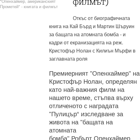
филмът)
"Опенхаймер, американският
Прометей" - книгата и филмът
Откъс от биографичната
книга на Кай Бърд и Мартин Шъруин
за бащата на атомната бомба - и
кадри от екранизацията на реж.
Кристофър Нолан с Килиън Мърфи в
заглавната роля
Премиерният "Опенхаймер" на
Кристофър Нолан, определян
като най-важния филм на
нашето време, стъпва върху
отличеното с наградата
"Пулицър“ изследване за
живота на "бащата на
атомната
бомба" Робърт Опенхаймер