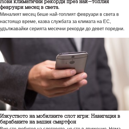
Нови климатични рекорди през най-топлия
февруари месец в света.
Миналият месец беше най-топлият февруари в света в
настоящо време, казва службата за климата на ЕС,
удължавайки серията месечни рекорди до девет поредни.
Изкуството на мобилните слот игри: Навигация в
барабаните на вашия смартфон
Вие сте любител на слотовете, но сте в движение. Няма