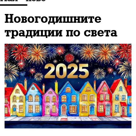
за евентуалните
сценарии за развитие
Новогодишните
на страната след
традиции по света
войната