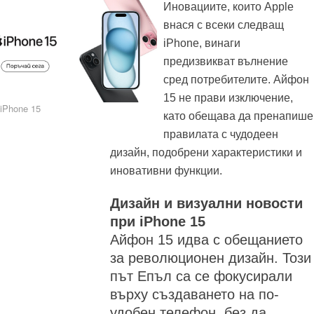
Иновациите, които Apple
внася с всеки следващ
iPhone, винаги
предизвикват вълнение
сред потребителите. Айфон
15 не прави изключение,
iPhone 15
като обещава да пренапише
правилата с чудодеен
дизайн, подобрени характеристики и
иновативни функции.
Дизайн и визуални новости
при iPhone 15
Айфон 15 идва с обещанието
за революционен дизайн. Този
път Епъл са се фокусирали
върху създаването на по-
удобен телефон, без да