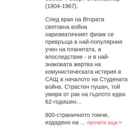
(1904-1967).
След края на Втората
световна война
харизматичният физик се
превръща в най-популярния
учен на планетата, а
впоследствие - и в най-
знаковата жертва на
комунистическата истерия в
САЩ в началото на Студената
война. Страстен пушач, той
умира от рак на гърлото едва
62-годишен...
800-страничното томче,
издадено на ...
прочети още