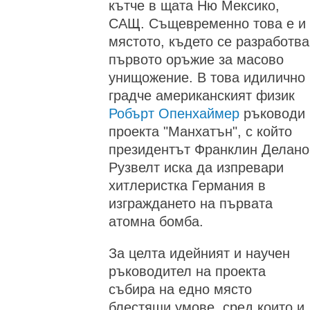
кътче в щата Ню Мексико,
САЩ. Същевременно това е и
мястото, където се разработва
първото оръжие за масово
унищожение. В това идилично
градче американският физик
Робърт Опенхаймер
ръководи
проекта "Манхатън", с който
президентът Франклин Делано
Рузвелт иска да изпревари
хитлеристка Германия в
изграждането на първата
атомна бомба.
За целта идейният и научен
ръководител на проекта
събира на едно място
блестящи умове, сред които и