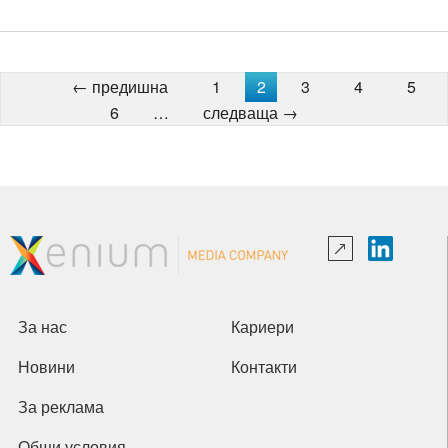
← предишна
1
2
3
4
5
6
…
следваща →
За нас
Кариери
Новини
Контакти
За реклама
Общи условия