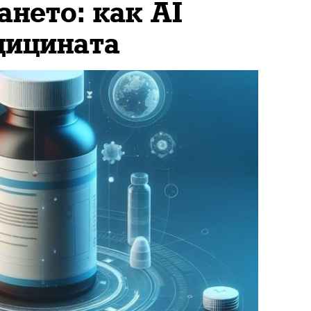
ането: как AI
дицината