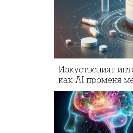
Изкуственият инт
как AI променя м