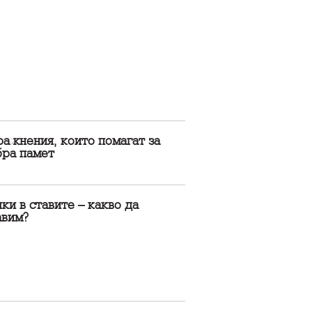
ажнения, които помагат за
бра памет
ки в ставите – какво да
авим?