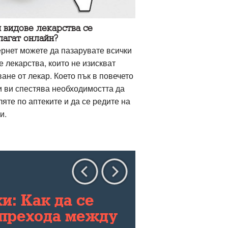
 видове лекарства се
лагат онлайн?
ернет можете да пазарувате всички
 лекарства, които не изискват
ане от лекар. Което пък в повечето
и ви спестява необходимостта да
яте по аптеките и да се редите на
и.
: Как да се
 прехода между