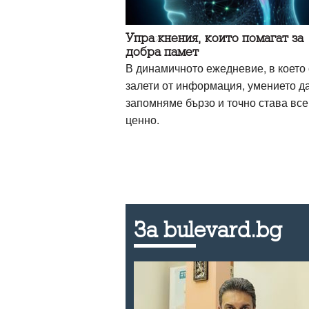
Упражнения, които помагат за
добра памет
В динамичното ежедневие, в което
залети от информация, умението д
запомняме бързо и точно става все
ценно.
За bulevard.bg
ак да се
ехода между