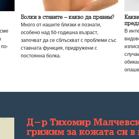
Болки в ставите – какво да правим?
Какви
пред
Много от нашите близки и познати,
 сме
В инт
особено над 50-годишна възраст,
а
видове
започват да се сблъскват с проблеми със
 по-
изписв
ставната функция, придружени с
случа
постоянна болка.
обикал
опашк
Д-р Тихомир Малчевски
грижим за кожата си в