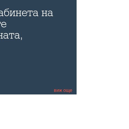
абинета на
те
ната,
 и страхотен
д-р Тихомир
виж още