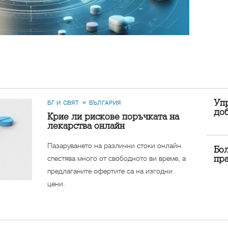
Упр
БГ И СВЯТ
БЪЛГАРИЯ
до
Крие ли рискове поръчката на
лекарства онлайн
Пазаруването на различни стоки онлайн
Бол
спестява много от свободното ви време, а
пр
предлаганите офертите са на изгодни
цени.