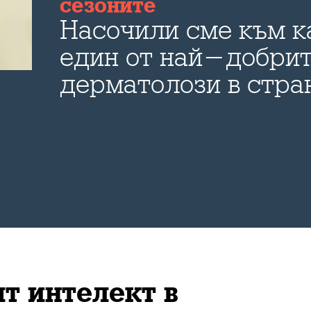
сезоните
Насочили сме към к
един от най-добри
дерматолози в стра
изключителен човек
професионалист - 
Малчевски.
т интелект в