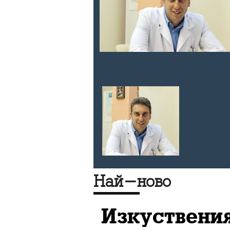
нета на
а,
страхотен
 Тихомир
Най-ново
Изкуствения