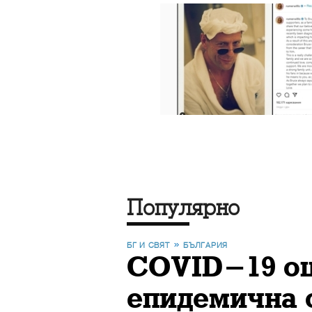
Популярно
БГ И СВЯТ
БЪЛГАРИЯ
COVID-19 още
епидемична 