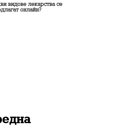
ви видове лекарства се
едлагат онлайн?
редна