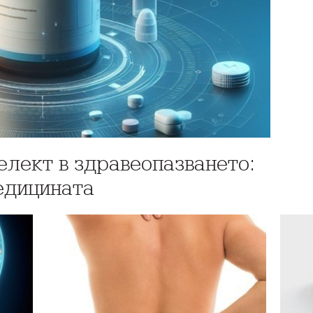
елект в здравеопазването:
едицината