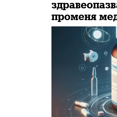
здравеопазв
променя ме