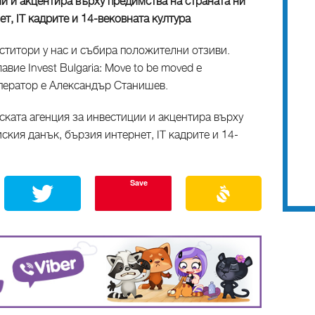
и и акцентира върху предимства на страната ни
т, IT кадрите и 14-вековната култура
ститори у нас и събира положителни отзиви.
вие Invest Bulgaria: Move to be moved е
ператор е Александър Станишев.
ската агенция за инвестиции и акцентира върху
ския данък, бързия интернет, IT кадрите и 14-
Save