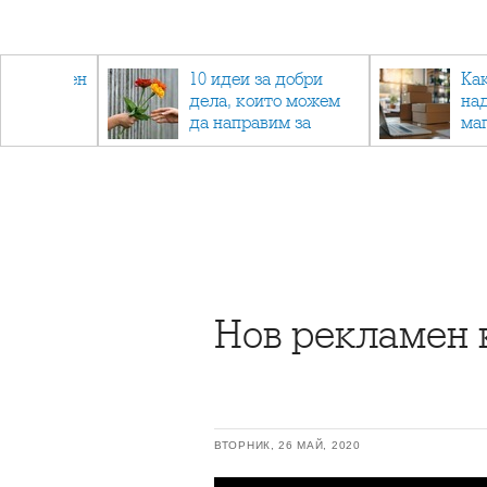
 - намален
10 идеи за добри
Ка
спортни
дела, които можем
на
ия
да направим за
ма
напълно непознат
Нов рекламен 
ВТОРНИК, 26 МАЙ, 2020