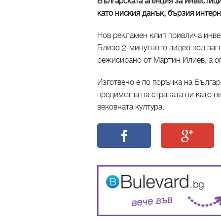
Българската агенция за инвестици
като ниския данък, бързия интерне
Нов рекламен клип привлича инве
Близо 2-минутното видео под загла
режисирано от Мартин Илиев, а о
Изготвено е по поръчка на Българ
предимства на страната ни като ни
вековната култура.