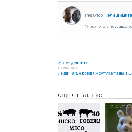
Редактор
Нели Димит
"Писането е човешко, р
<<
ПРЕДИШНО
29 Май 2020
Лейди Гага е розова и футуристична в 
ОЩЕ ОТ БИЗНЕС