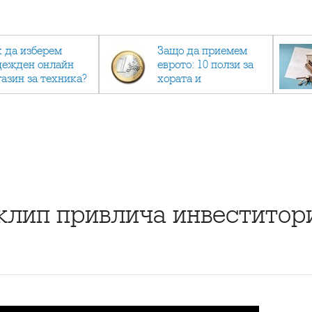
к да изберем
Защо да приемем
дежден онлайн
еврото: 10 ползи за
газин за техника?
хората и
икономиката
клип привлича инвеститори