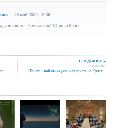
рова
26 май 2020, 16:36
едактирането - божествено" (Стивън Кинг)
СЛЕДВАЩО
>>
27 Юли 2020
шес…
"Тенет" - най-амбициозният филм на Крист…