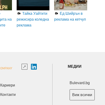
е
Тайка Уайтити
Ед Шийрън в
щита на
режисира коледна
реклама на кетчуп
ите
реклама
МЕДИИ
Bulevard.bg
Кариери
Контакти
Виж всички