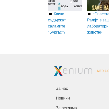
Какво
"Спасет
съдържат
Ралф" в за
саламите
лабораторн
"Бургас"?
животни
За нас
Новини
За реклама