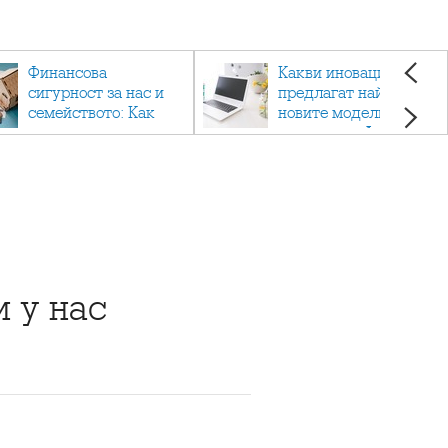
Финансова
Какви иновации
сигурност за нас и
предлагат най-
семейството: Как
новите модели
помагат
лаптопи на Acer?
застраховките?
 у нас