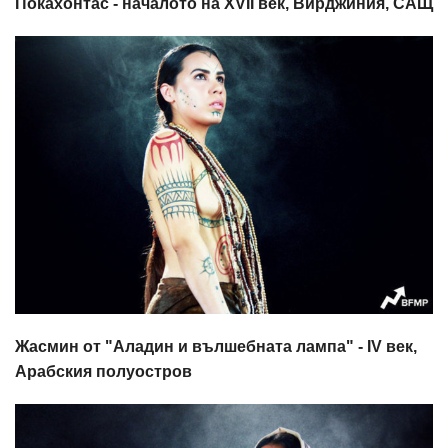
Покахонтас - началото на XVII век, Вирджиния, САЩ
Жасмин от "Аладин и вълшебната лампа" - IV век,
Арабския полуостров