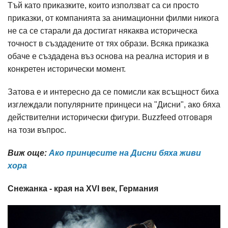
Тъй като приказките, които използват са си просто
приказки, от компанията за анимационни филми никога
не са се старали да достигат някаква историческа
точност в създадените от тях образи. Всяка приказка
обаче е създадена въз основа на реална история и в
конкретен исторически момент.
Затова е и интересно да се помисли как всъщност биха
изглеждали популярните принцеси на "Дисни", ако бяха
действителни исторически фигури. Buzzfeed отговаря
на този въпрос.
Виж още:
Ако принцесите на Дисни бяха живи
хора
Снежанка - края на XVI век, Германия