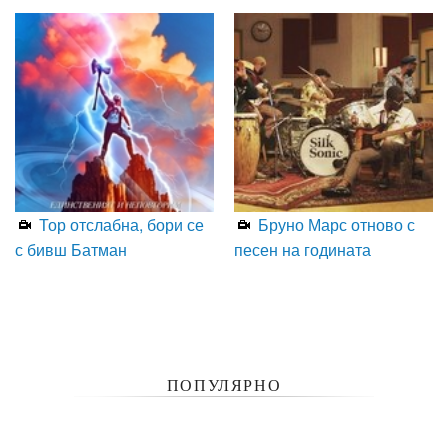
Тор отслабна, бори се
Бруно Марс отново с
с бивш Батман
песен на годината
ПОПУЛЯРНО