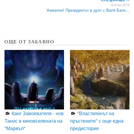
15 Юли 2015
Уникално! Президентът в дует с Валя Балк…
ОЩЕ ОТ ЗАБАВНО
Канг Завоевателя - нов
"Властелинът на
Танос в киновселената на
пръстените" с още една
"Марвъл"
предистория