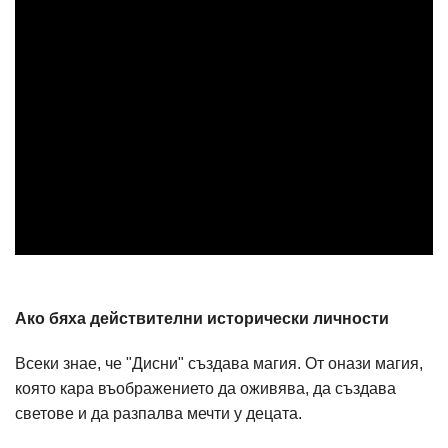
Ако бяха действителни исторически личности
Всеки знае, че "Дисни" създава магия. От онази магия,
която кара въображението да оживява, да създава
светове и да разпалва мечти у децата.