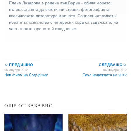
Елена Лазарова е родена във Варна - обича морето,
пътешествията до екзотични страни, фотографията,
класическата литература и киното. Социалният живот и
новите запознанства с интересни хора са задължителна
част от натовареното й ежедневие.
<<
ПРЕДИШНО
СЛЕДВАЩО
>>
06 Януари 2012
06 Януари 2012
Нов филм на Содърбърг
Соул надеждата на 2012
ОЩЕ ОТ ЗАБАВНО