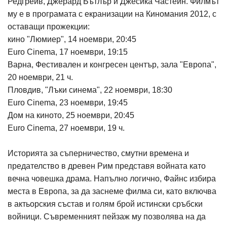
Редгрейв, Джерард Бътлър и Джесика Частейн. Филмът
му е в програмата с екранизации на Киномания 2012, с
оставащи прожекции:
кино "Люмиер", 14 ноември, 20:45
Euro Cinema, 17 ноември, 19:15
Варна, Фестивален и конгресен център, зала "Европа",
20 ноември, 21 ч.
Пловдив, "Лъки синема", 22 ноември, 18:30
Euro Cinema, 23 ноември, 19:45
Дом на киното, 25 ноември, 20:45
Euro Cinema, 27 ноември, 19 ч.
Историята за съперничество, смутни времена и
предателство в древен Рим представя войната като
вечна човешка драма. Напълно логично, Файнс избира
места в Европа, за да заснеме филма си, като включва
в актьорския състав и голям брой истински сръбски
войници. Съвременният пейзаж му позволява на да