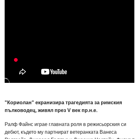
"Кориолан" екранизира трагедията за римския
пълководец, живял през V век пр.н.е.
Ралф Файнс играе главната роля в режисьорския си
дебют, където му партнират ветеранката Ванеса