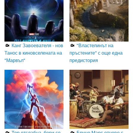
Канг Завоевателя - нов
"Властелинът на
Танос в киновселената на
пръстените" с още една
"Марвъл"
предистория
Тор отслабна, бори се
Бруно Марс отново с