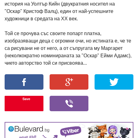
история на Уолтър Кийн (двукратния носител на
"Оскар" Кристоф Валц), един от най-успешните
художници в средата на ХХ век.
Той се прочува със своите попарт платна,
изобразяващи деца с огромни очи, но истината е, че те
са рисувани не от него, а от съпругата му Маргарет
(неколкократно номинираната за "Оскар" Ейми Адамс),
чието авторство той си присвоява...
Save