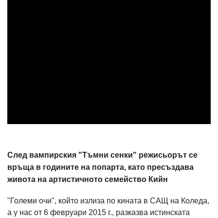
След вампирския "Тъмни сенки" режисьорът се
връща в годините на попарта, като пресъздава
живота на артистичното семейство Кийн
"Големи очи", който излиза по кината в САЩ на Коледа,
а у нас от 6 февруари 2015 г., разказва истинската