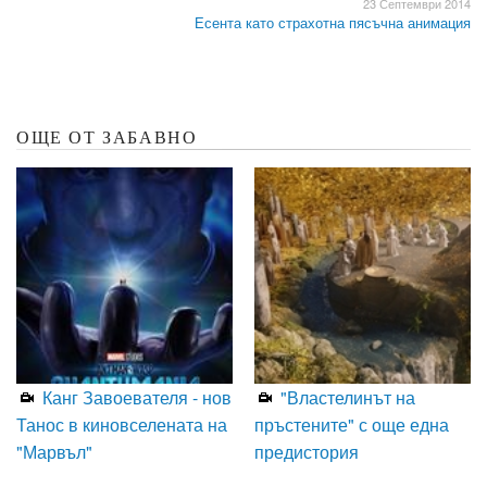
23 Септември 2014
Есента като страхотна пясъчна анимация
ОЩЕ ОТ ЗАБАВНО
Канг Завоевателя - нов
"Властелинът на
Танос в киновселената на
пръстените" с още една
"Марвъл"
предистория