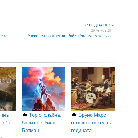
СЛЕДВАЩО
>>
29 Август 2014
лните…
Уникален портрет на Робин Уилямс може да…
линът
Тор отслабна,
Бруно Марс
те" с
бори се с бивш
отново с песен на
Батман
годината
я