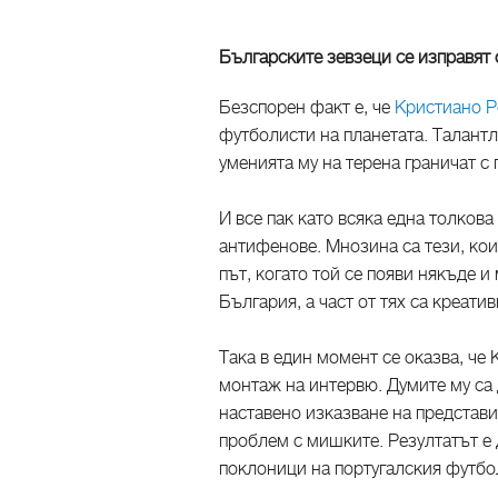
Българските зевзеци се изправят
Безспорен факт е, че
Кристиано 
футболисти на планетата. Талантл
уменията му на терена граничат с 
И все пак като всяка една толкова
антифенове. Мнозина са тези, ко
път, когато той се появи някъде и
България, а част от тях са креати
Така в един момент се оказва, че
монтаж на интервю. Думите му са 
наставено изказване на представи
проблем с мишките. Резултатът е 
поклоници на португалския футбол