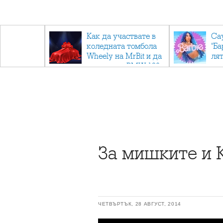
ични
Как да участвате в
Са
: Тайните
коледната томбола
"Ба
дор"
Wheely на MrBit и да
лят
спечелите BMW 120
За мишките и 
ЧЕТВЪРТЪК, 28 АВГУСТ, 2014