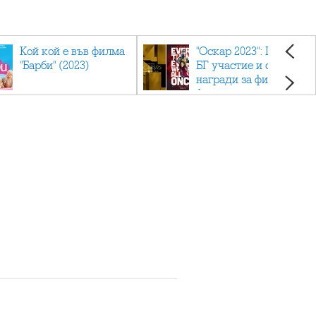
Кой кой е във филма
"Оскар 2023": Приз с
"Барби" (2023)
БГ участие и седем
награди за филма
фаворит