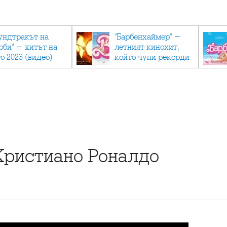
ундтракът на
"Барбенхаймер" -
рби" - хитът на
летният кинохит,
о 2023 (видео)
който чупи рекорди
Кристиано Роналдо