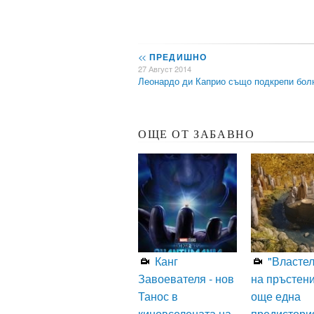
<<
ПРЕДИШНО
27 Август 2014
Леонардо ди Каприо също подкрепи бо
ОЩЕ ОТ ЗАБАВНО
Канг
"Власте
Завоевателя - нов
на пръстени
Танос в
още една
киновселената на
предистори