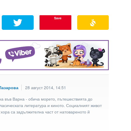
Save
Лазарова
28 август 2014, 14:51
а във Варна - обича морето, пътешествията до
ласическата литература и киното. Социалният живот
 хора са задължителна част от натовареното й