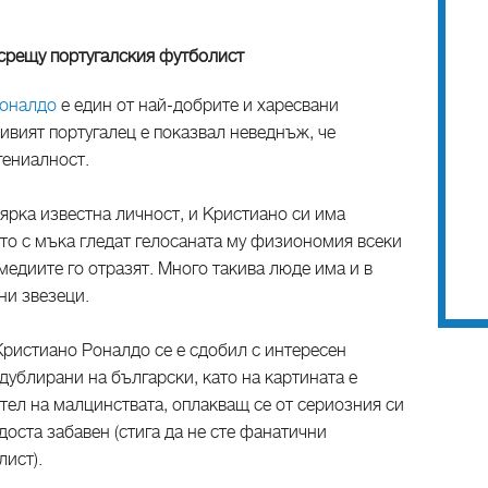
 срещу португалския футболист
Роналдо
е един от най-добрите и харесвани
ивият португалец е показвал неведнъж, че
гениалност.
 ярка известна личност, и Кристиано си има
ито с мъка гледат гелосаната му физиономия всеки
 медиите го отразят. Много такива люде има и в
вни звезеци.
 Кристиано Роналдо се е сдобил с интересен
дублирани на български, като на картината е
тел на малцинствата, оплакващ се от сериозния си
доста забавен (стига да не сте фанатични
ист).