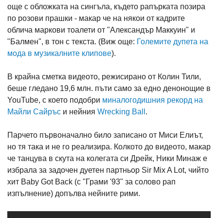
още с обложката на сингъла, където рапърката позира
по розови прашки - макар че на някои от кадрите
облича маркови тоалети от "Александър Маккуин" и
"Балмен", в тон с текста. (Виж още:
Големите дупета на
мода в музикалните клипове
).
В крайна сметка видеото, режисирано от Колин Тили,
беше гледано 19,6 млн. пъти само за едно денонощие в
YouTube, с което подобри
миналогодишния рекорд на
Майли Сайръс
и нейния
Wrecking Ball
.
Парчето първоначално било записано от Миси Елиът,
но тя така и не го реализира. Колкото до видеото, макар
че танцува в скута на колегата си Дрейк, Ники Минаж е
избрала за задочен дуетен партньор Sir Mix A Lot, чийто
хит Baby Got Back (с "Грами '93" за солово рап
изпълнение) допълва нейните рими.