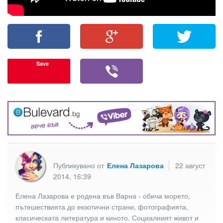
Save
Публикувано от
Елена Лазарова
22 август
2014, 16:39
Елена Лазарова е родена във Варна - обича морето,
пътешествията до екзотични страни, фотографията,
класическата литература и киното. Социалният живот и