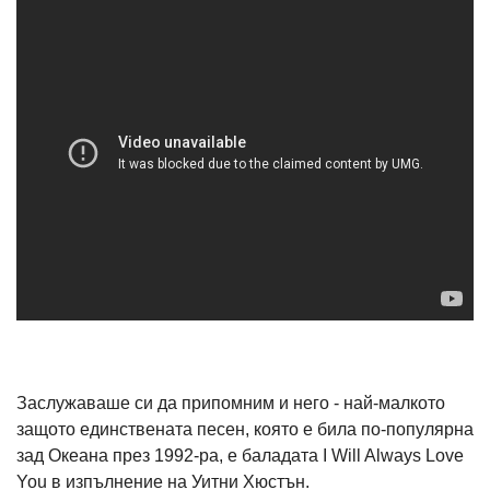
Заслужаваше си да припомним и него - най-малкото
защото единствената песен, която е била по-популярна
зад Океана през 1992-ра, е баладата I Will Always Love
You в изпълнение на Уитни Хюстън.