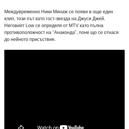
Междувременно Ники Минаж се появи в още един
клип, този път като гост-звезда на Джуси Джей.
Неговият Low се определя от MTV като пълна
противоположност на "Анаконда", поне що се отнася
до нейното присъствие.