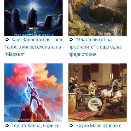
Канг Завоевателя - нов
"Властелинът на
Танос в киновселената на
пръстените" с още една
"Марвъл"
предистория
Тор отслабна, бори се
Бруно Марс отново с