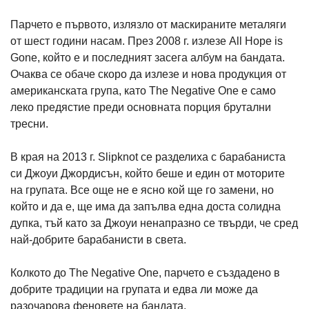
Парчето е първото, излязло от маскираните металяги
от шест години насам. През 2008 г. излезе All Hope is
Gone, който е и последният засега албум на бандата.
Очаква се обаче скоро да излезе и нова продукция от
американската група, като The Negative One е само
леко предястие преди основната порция брутални
тресни.
В края на 2013 г. Slipknot се разделиха с барабаниста
си Джоуи Джордисън, който беше и един от моторите
на групата. Все още не е ясно кой ще го замени, но
който и да е, ще има да запълва една доста солидна
дупка, тъй като за Джоуи ненапразно се твърди, че сред
най-добрите барабанисти в света.
Колкото до The Negative One, парчето е създадено в
добрите традиции на групата и едва ли може да
разочарова феновете на бандата.