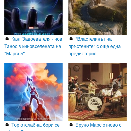
Канг Завоевателя - нов
"Властелинът на
Танос в киновселената на
пръстените" с още една
"Марвъл"
предистория
Тор отслабна, бори се
Бруно Марс отново с