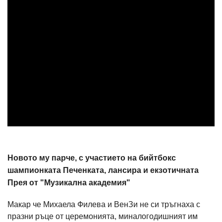
Новото му парче, с участието на бийтбокс
шампионката Печенката, лансира и екзотичната
Прея от "Музикална академия"
Макар че Михаела Филева и ВенЗи не си тръгнаха с
празни ръце от церемонията, миналогодишният им