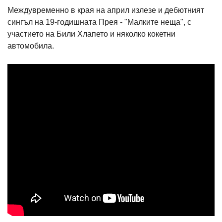
Междувременно в края на април излезе и дебютният
сингъл на 19-годишната Прея - "Малките неща", с
участието на Били Хлапето и няколко кокетни
автомобила.