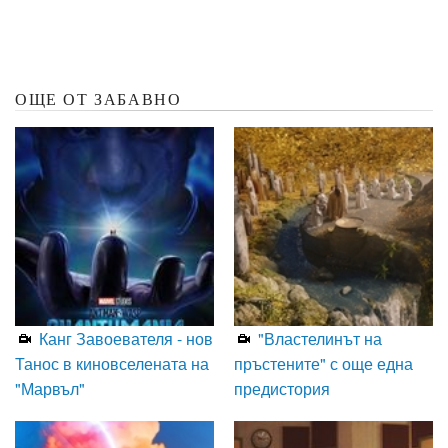
ОЩЕ ОТ ЗАБАВНО
Канг Завоевателя - нов
"Властелинът на
Танос в киновселената на
пръстените" с още една
"Марвъл"
предистория