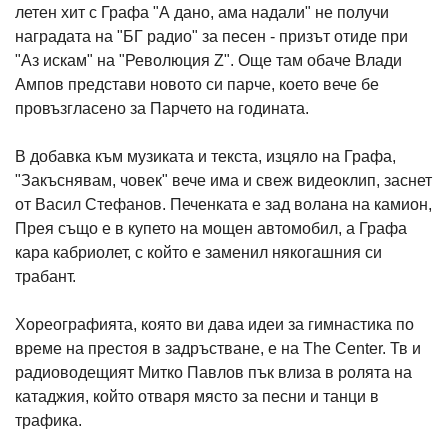
летен хит с Графа "А дано, ама надали" не получи
наградата на "БГ радио" за песен - призът отиде при
"Аз искам" на "Революция Z". Още там обаче Влади
Ампов представи новото си парче, което вече бе
провъзгласено за Парчето на годината.
В добавка към музиката и текста, изцяло на Графа,
"Закъснявам, човек" вече има и свеж видеоклип, заснет
от Васил Стефанов. Печенката е зад волана на камион,
Прея също е в купето на мощен автомобил, а Графа
кара кабриолет, с който е заменил някогашния си
трабант.
Хореографията, която ви дава идеи за гимнастика по
време на престоя в задръстване, е на The Center. Тв и
радиоводещият Митко Павлов пък влиза в ролята на
катаджия, който отваря място за песни и танци в
трафика.