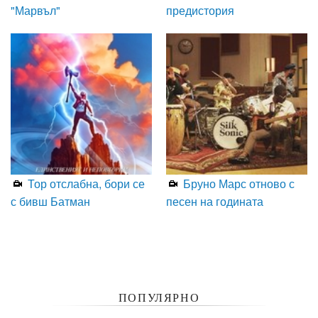
"Марвъл"
предистория
Тор отслабна, бори се
Бруно Марс отново с
с бивш Батман
песен на годината
ПОПУЛЯРНО