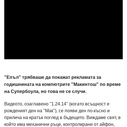
"Епъл" трябваше да покажат рекламата за
годишнината на компютрите "Макинтош" по време
на Супербоула, но това не се случи.
Видеото, озаглавено "1.24.14" (когато всъщност е
рожденият ден на "Мак"), се появи ден по-късно и
прилича на кратък поглед в бъдещето. Виждаме свят, в
който има механични ръце, контролирани от айфон,