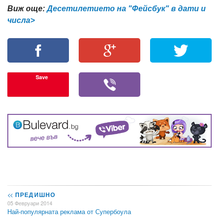
Виж още:
Десетилетието на "Фейсбук" в дати и
числа>
Save
<<
ПРЕДИШНО
05 Февруари 2014
Най-популярната реклама от Супербоула