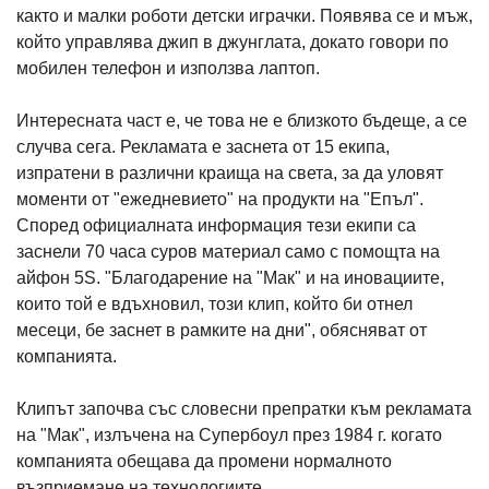
както и малки роботи детски играчки. Появява се и мъж,
който управлява джип в джунглата, докато говори по
мобилен телефон и използва лаптоп.
Интересната част е, че това не е близкото бъдеще, а се
случва сега. Рекламата е заснета от 15 екипа,
изпратени в различни краища на света, за да уловят
моменти от "ежедневието" на продукти на "Епъл".
Според официалната информация тези екипи са
заснели 70 часа суров материал само с помощта на
айфон 5S. "Благодарение на "Мак" и на иновациите,
които той е вдъхновил, този клип, който би отнел
месеци, бе заснет в рамките на дни", обясняват от
компанията.
Клипът започва със словесни препратки към рекламата
на "Мак", излъчена на Супербоул през 1984 г. когато
компанията обещава да промени нормалното
възприемане на технологиите.