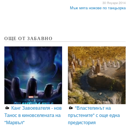
30 Януари 2014
Мъж мята ножове по танцьорка
ОЩЕ ОТ ЗАБАВНО
Канг Завоевателя - нов
"Властелинът на
Танос в киновселената на
пръстените" с още една
"Марвъл"
предистория