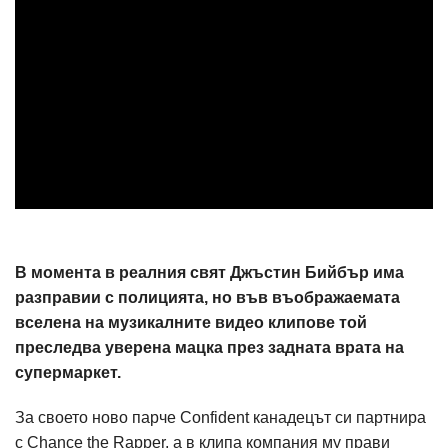
В момента в реалния свят Джъстин Бийбър има
разправии с полицията, но във въображаемата
вселена на музикалните видео клипове той
преследва уверена мацка през задната врата на
супермаркет.
За своето ново парче Confident канадецът си партнира
с Chance the Rapper, а в клипа компания му прави