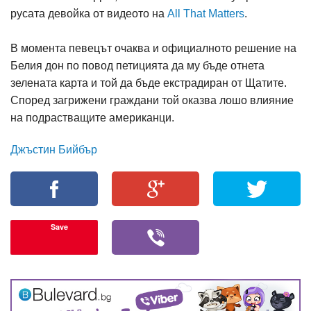
русата девойка от видеото на
All That Matters
.
В момента певецът очаква и официалното решение на
Белия дон по повод петицията да му бъде отнета
зелената карта и той да бъде екстрадиран от Щатите.
Според загрижени граждани той оказва лошо влияние
на подрастващите американци.
Джъстин Бийбър
Save