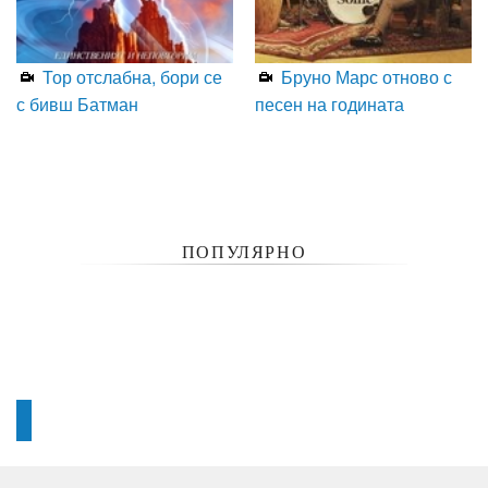
Тор отслабна, бори се
Бруно Марс отново с
с бивш Батман
песен на годината
ПОПУЛЯРНО