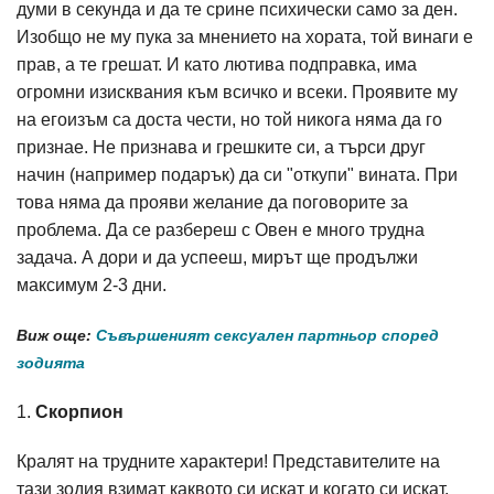
думи в секунда и да те срине психически само за ден.
Изобщо не му пука за мнението на хората, той винаги е
прав, а те грешат. И като лютива подправка, има
огромни изисквания към всичко и всеки. Проявите му
на егоизъм са доста чести, но той никога няма да го
признае. Не признава и грешките си, а търси друг
начин (например подарък) да си "откупи" вината. При
това няма да прояви желание да поговорите за
проблема. Да се разбереш с Овен е много трудна
задача. А дори и да успееш, мирът ще продължи
максимум 2-3 дни.
Виж още:
Съвършеният сексуален партньор според
зодията
1.
Скорпион
Кралят на трудните характери! Представителите на
тази зодия взимат каквото си искат и когато си искат,