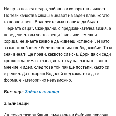
На пръв поглед ведра, забавна и колоритна личност.
Но тези качества сякаш минават на заден план, когато
го поопознаеш. Водолеите имат навика да бъдат
"черната овца". Скандални, с предизвикателна визия, а
поведението им често крещи "вие сиви, смешни
хорица, не знаете какво е да живееш истински". И като
за капак добавяме болезненото им свободолюбие. Този
знак винаги ще прави, каквото си иска. Дори да си седи
кротко и да кима с глава, докато му наслагвате своето
мнение и идеи, след това той пак ще постъпи, както си
е решил. Да покориш Водолей под каквато и да е
форма, е категорично невъзможно.
Виж още:
Зодии и сънища
3.
Близнаци
Да, точно тази забавна, лъчезарна и бъбрива персона,