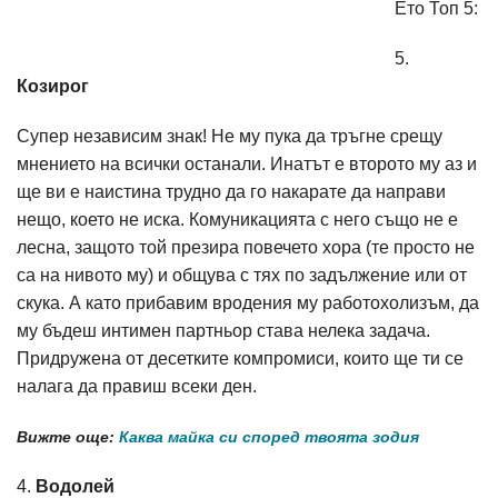
Ето Топ 5:
5.
Козирог
Супер независим знак! Не му пука да тръгне срещу
мнението на всички останали. Инатът е второто му аз и
ще ви е наистина трудно да го накарате да направи
нещо, което не иска. Комуникацията с него също не е
лесна, защото той презира повечето хора (те просто не
са на нивото му) и общува с тях по задължение или от
скука. А като прибавим вродения му работохолизъм, да
му бъдеш интимен партньор става нелека задача.
Придружена от десетките компромиси, които ще ти се
налага да правиш всеки ден.
Вижте още:
Каква майка си според твоята зодия
4.
Водолей