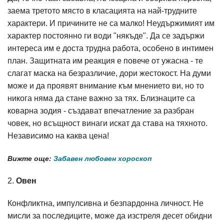
заема третото място в класацията на най-трудните
характери. И причините не са малко! Неудържимият им
характер постоянно ги води "някъде". Да се задържи
интереса им е доста трудна работа, особено в интимен
план. Защитната им реакция е повече от ужасна - те
слагат маска на безразличие, дори жестокост. На думи
може и да проявят внимание към мнението ви, но то
никога няма да стане важно за тях. Близнаците са
коварна зодия - създават впечатление за разбран
човек, но всъщност винаги искат да става на тяхното.
Независимо на каква цена!
Вижте още:
Забавен любовен хороскоп
2.
Овен
Конфликтна, импулсивна и безпардонна личност. Не
мисли за последиците, може да изстреля десет обидни