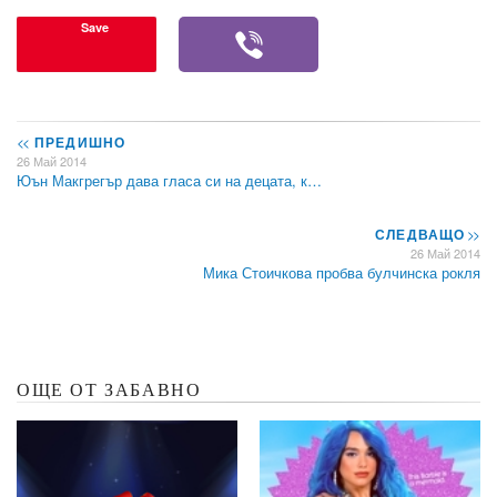
Save
<<
ПРЕДИШНО
26 Май 2014
Юън Макгрегър дава гласа си на децата, к…
СЛЕДВАЩО
>>
26 Май 2014
Мика Стоичкова пробва булчинска рокля
ОЩЕ ОТ ЗАБАВНО