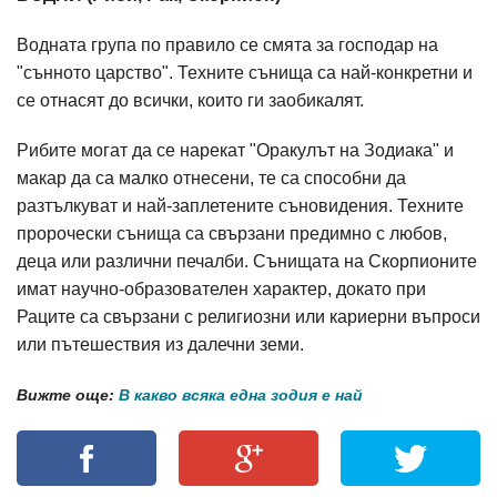
Водната група по правило се смята за господар на
"сънното царство". Техните сънища са най-конкретни и
се отнасят до всички, които ги заобикалят.
Рибите могат да се нарекат "Оракулът на Зодиака" и
макар да са малко отнесени, те са способни да
разтълкуват и най-заплетените съновидения. Техните
пророчески сънища са свързани предимно с любов,
деца или различни печалби. Сънищата на Скорпионите
имат научно-образователен характер, докато при
Раците са свързани с религиозни или кариерни въпроси
или пътешествия из далечни земи.
Вижте още:
В какво всяка една зодия е най