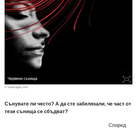
Червени сънища
© freeimages.com
Сънувате ли често? А да сте забелязали, че част от
тези сънища се сбъдват?
Според