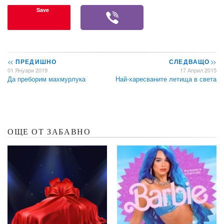
Save
<<
ПРЕДИШНО
СЛЕДВАЩО
>>
01 Януари 2019
17 Април 2015
Да преборим махмурлука
Най-харесваните летища в света
ОЩЕ ОТ ЗАБАВНО