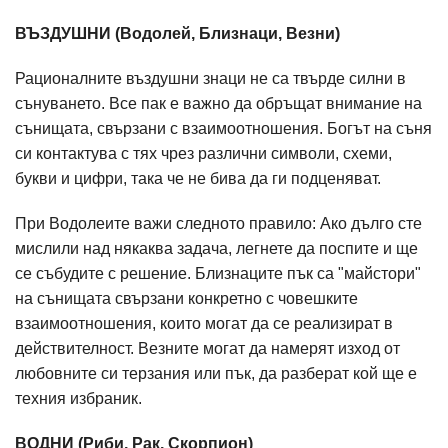
ВЪЗДУШНИ (Водолей, Близнаци, Везни)
Рационалните въздушни знаци не са твърде силни в
сънуването. Все пак е важно да обръщат внимание на
сънищата, свързани с взаимоотношения. Богът на съня
си контактува с тях чрез различни символи, схеми,
букви и цифри, така че не бива да ги подценяват.
При Водолеите важи следното правило: Ако дълго сте
мислили над някаква задача, легнете да поспите и ще
се събудите с решение. Близнаците пък са "майстори"
на сънищата свързани конкретно с човешките
взаимоотношения, които могат да се реализират в
действителност. Везните могат да намерят изход от
любовните си терзания или пък, да разберат кой ще е
техния избраник.
ВОДНИ (Риби, Рак, Скорпион)