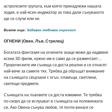
астролозите групата, към която принадлежи нашата
зодия, е най-ясен индикатор за това дали сънуваното
ще се случи или не.
Вижте още:
Забавен любовен хороскоп
ОГНЕНИ (Овен, Лъв, Стрелец)
Богатата фантазия на огнените знаци може да надмине
всеки 3D филм, нужно им е само да се размечтаят…
Пророческите им сънища са доста реални и се отнасят
най-вече за самите тях. Трябва да обръщат внимание
на сънищата свързани с огън, пламъци, светлини,
светещи предмети.
Сънищата на лъвовете са доста измамни. Те трябва
по-скоро да се вслушват в сънищата на половинката
си. Ако Овена сънува любов, тя почти винаги се