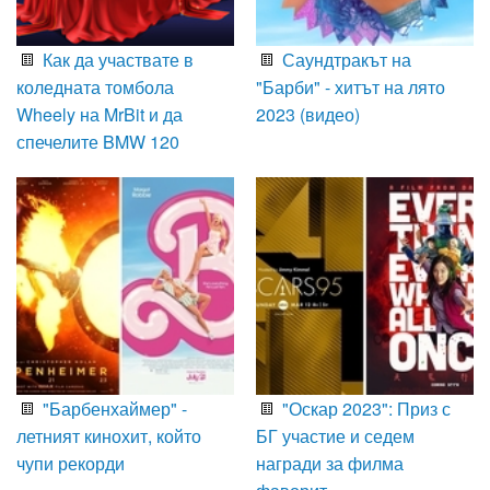
Как да участвате в
Саундтракът на
коледната томбола
"Барби" - хитът на лято
Wheely на MrBit и да
2023 (видео)
спечелите BMW 120
"Барбенхаймер" -
"Оскар 2023": Приз с
летният кинохит, който
БГ участие и седем
чупи рекорди
награди за филма