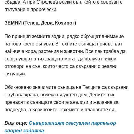
сбъдва. А при Стрелеца всеки сън, който е свързан с
пътуване е пророчески.
ЗЕМНИ (Телец, Дева, Козирог)
По принцип земните зодии, рядко обръщат внимание
на това което сънуват. В техните сънища присъстват
най-вече хора, растения и животни. Все пак трябва да
се вслушват в тях, защото могат да получат някои
отговори на сън, които често са свързани с реални
ситуации.
Обикновено значимите сънища на Телците са свързани
с хубава храна, облекла и уютен дом. Девите пък
пренасят в сънищата своите анализи и желание за
подредба, а Козирозите - схемите и плановете си.
Виж още:
Съвършеният сексуален партньор
според зодията