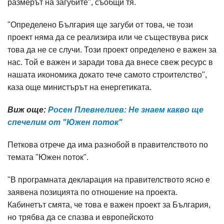
размерът на загубите", съобщи тя.
"Определено България ще загуби от това, че този
проект няма да се реализира или че съществува риск
това да не се случи. Този проект определено е важен за
нас. Той е важен и заради това да внесе свеж ресурс в
нашата икономика докато тече самото строителство",
каза още министърът на енергетиката.
Виж още:
Росен Плевнелиев: Не знаем какво ще
спечелим от "Южен поток"
Петкова отрече да има разнобой в правителството по
темата "Южен поток".
"В програмната декларация на правителството ясно е
заявена позицията по отношение на проекта.
Кабинетът смята, че това е важен проект за България,
но трябва да се спазва и европейското