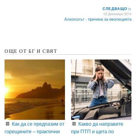
СЛЕДВАЩО
>>
03 Декември 2014
Алкохолът - причина за еволюцията
ОЩЕ ОТ БГ И СВЯТ
Как да се предпазим от
Какво да направите
горещините – практични
при ПТП и щета по