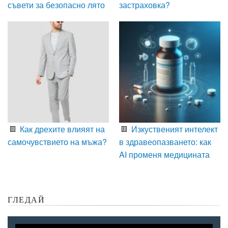
съвети за безопасно лято
застраховка?
Как дрехите влияят на
Изкуственият интелект
самочувствието на мъжа?
в здравеопазването: как
AI променя медицината
ГЛЕДАЙ