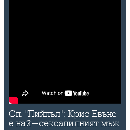
Сп. "Пийпъл": Крис Евънс
е най-сексапилният мъж