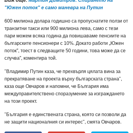
Виж още:
Мартин Димитров: Спирането на
"Южен поток" е само маневра на Путин
600 милиона долара годишно са пропуснатите ползи от
транзитни такси или 900 милиона лева, само с тези
пари можем всяка година да повишаваме пенсиите на
българските пенсионери с 10%. Докато работи „Южен
поток”, тоест в следващите 50 години, това може да се
случва”, коментира той.
"Владимир Путин каза, че прехвърля цялата вина за
прекратяване на проекта върху българската страна",
каза още Овчаров и напомни, че България има
междуправителствено споразумение за изграждането
на този проект.
"България е единствената страна, която си позволи да
не защити националния си интерес", смята Овчаров.