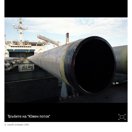
Тръбите на "Южен поток"
© south-stream.info