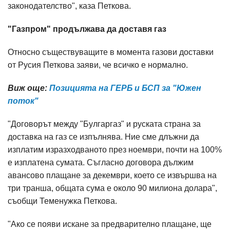
законодателство", каза Петкова.
"Газпром" продължава да доставя газ
Относно съществуващите в момента газови доставки
от Русия Петкова заяви, че всичко е нормално.
Виж още:
Позицията на ГЕРБ и БСП за "Южен
поток"
"Договорът между "Булгаргаз" и руската страна за
доставка на газ се изпълнява. Ние сме длъжни да
изплатим изразходваното през ноември, почти на 100%
е изплатена сумата. Съгласно договора дължим
авансово плащане за декември, което се извършва на
три транша, общата сума е около 90 милиона долара",
съобщи Теменужка Петкова.
"Ако се появи искане за предварително плащане, ще