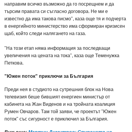
направим всичко възможно да го посрещнем и да
търсим правата си съгласно договора. Не ми е
известно да има такова писмо", каза още тя и подчерта
в енергийното министерство има сформиран кризисен
щаб, който следи налягането на газа.
"На този етап няма информация за последващи
увеличения на цената на тока", каза още Теменужка
Петкова.
"Южен поток" приключи за България
Преди нея в студиото на сутрешния блок на Нова
телевизия беше бившият енергиен министър от
кабинета на Жан Виденов и на тройната коалиция
Румен Овчаров. Там той заяви, че проектът "Южен
поток" със сигурност е приключил за България.