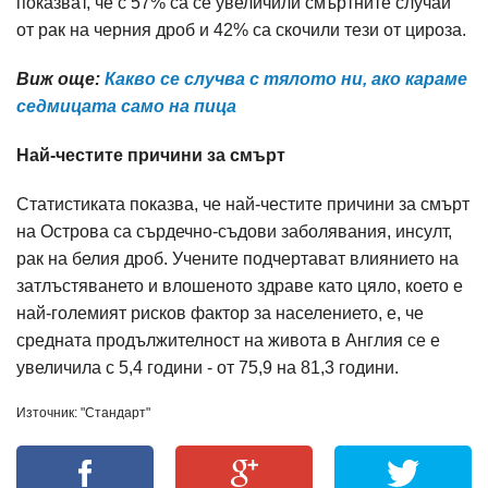
показват, че с 57% са се увеличили смъртните случаи
от рак на черния дроб и 42% са скочили тези от цироза.
Виж още:
Какво се случва с тялото ни, ако караме
седмицата само на пица
Най-честите причини за смърт
Статистиката показва, че най-честите причини за смърт
на Острова са сърдечно-съдови заболявания, инсулт,
рак на белия дроб. Учените подчертават влиянието на
затлъстяването и влошеното здраве като цяло, което е
най-големият рисков фактор за населението, е, че
средната продължителност на живота в Англия се е
увеличила с 5,4 години - от 75,9 на 81,3 години.
Източник: "Стандарт"