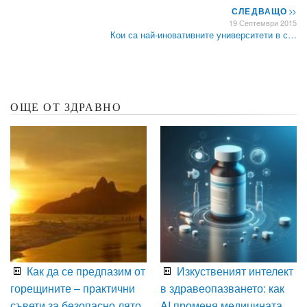
СЛЕДВАЩО
>>
19 Септември 2015
Кои са най-иновативните университети в с…
ОЩЕ ОТ ЗДРАВНО
Как да се предпазим от
Изкуственият интелект
горещините – практични
в здравеопазването: как
съвети за безопасно лято
AI променя медицината