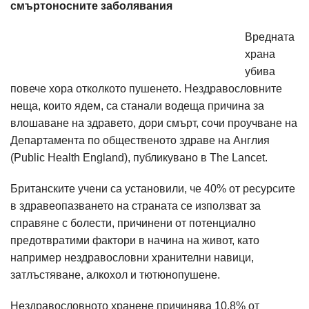
смъртоносните заболявания
Вредната
храна
убива
повече хора отколкото пушенето. Нездравословните
неща, които ядем, са станали водеща причина за
влошаване на здравето, дори смърт, сочи проучване на
Департамента по общественото здраве на Англия
(Public Health England), публикувано в The Lancet.
Британските учени са установили, че 40% от ресурсите
в здравеопазването на страната се използват за
справяне с болести, причинени от потенциално
предотвратими фактори в начина на живот, като
например нездравословни хранителни навици,
затлъстяване, алкохол и тютюнопушене.
Нездравословното хранене причинява 10,8% от