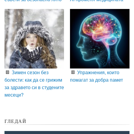
Зимен сезон без
Упражнения, които
болести: как да се грижим
помагат за добра памет
за здравето си в студените
месеци?
ГЛЕДАЙ