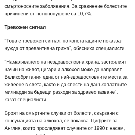
смъртоносните заболявания. За сравнение болестите
причинени от тютюнопушене са 10,7%.
Тревожен сигнал
"Това е тревожен сигнал, но констатациите показват
нужда от превантивна грижа", обясниха специалисти.
"Намаляването на нездравословна храна, застоялият
начин на живот, цигари и алкохол може да направят
Великобритания една от най-здравословните места за
живеене в света, както и да спести на данъкоплатците
милиарди за бъдещи разходи за здравеопазване",
казат специалисти.
Броят на смъртните случаи от болести, свързани с
консумацията на алкохол, се покачва. Цифрите за
Англия, които проследяват случаите от 1990 г. насам,