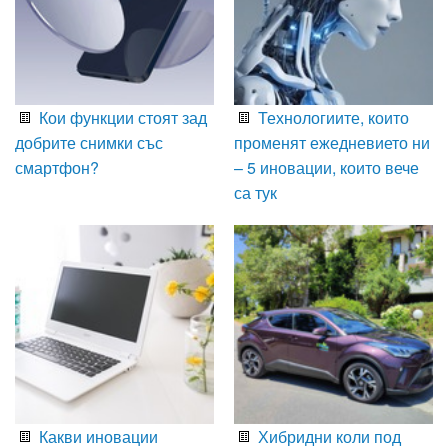
Кои функции стоят зад
Технологиите, които
добрите снимки със
променят ежедневието ни
смартфон?
– 5 иновации, които вече
са тук
Какви иновации
Хибридни коли под