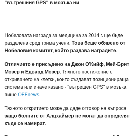
"вътрешния GPS" в мозъка ни
Нобеловата награда за медицина за 2014 г. ще бъде
разделена сред трима учени.
Това беше обявено от
Нобеловия комитет, който раздава наградите.
Отличието е присъдено на Джон О'Кийф, Мей-Брит
Мозер и Едвард Мозер
. Тяхното постижение е
откриването на клетки, които създават позиционираща
система или иначе казано - "вътрешен GPS" в мозъка,
пише
OFFnews
.
Тяхното откритието може да даде отговор на въпроса
защо болните от Алцхаймер не могат да определят
къде се намират.