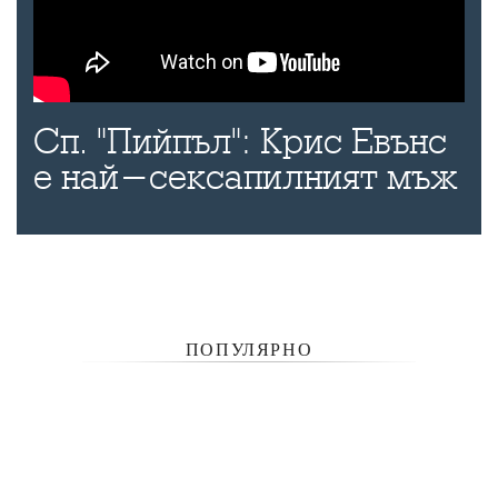
Сп. "Пийпъл": Крис Евънс
е най-сексапилният мъж
ПОПУЛЯРНО