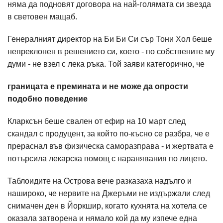
няма да подновят договора на най-голямата си звезда
в световен мащаб.
Генералният директор на Би Би Си сър Тони Хол беше
непреклонен в решението си, което - по собствените му
думи - не взел с лека ръка. Той заяви категорично, че
границата е премината и не може да опрости
подобно поведение
Кларксън беше свален от ефир на 10 март след
скандал с продуцент, за който по-късно се разбра, че е
прераснал във физическа саморазправа - и жертвата е
потърсила лекарска помощ с наранявания по лицето.
Таблоидите на Острова вече разказаха надълго и
нашироко, че нервите на Джеръми не издържали след
снимачен ден в Йоркшир, когато кухнята на хотела се
оказала затворена и нямало кой да му изпече една