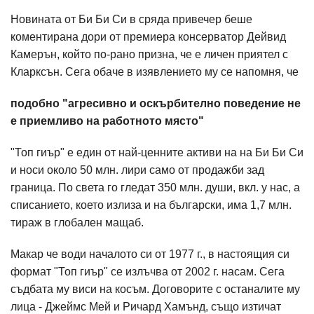
Новината от Би Би Си в сряда привечер беше
коментирана дори от премиера консерватор Дейвид
Камерън, който по-рано призна, че е личен приятел с
Кларксън. Сега обаче в изявлението му се напомня, че
подобно "агресивно и оскърбително поведение не
е приемливо на работното място"
"Топ гиър" е един от най-ценните активи на на Би Би Си
и носи около 50 млн. лири само от продажби зад
граница. По света го гледат 350 млн. души, вкл. у нас, а
списанието, което излиза и на български, има 1,7 млн.
тираж в глобален мащаб.
Макар че води началото си от 1977 г., в настоящия си
формат "Топ гиър" се излъчва от 2002 г. насам. Сега
съдбата му виси на косъм. Договорите с останалите му
лица - Джеймс Мей и Ричард Хамънд, също изтичат