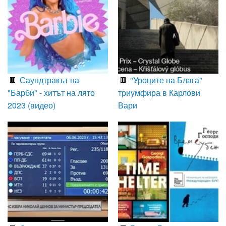
Саундтракът на
"Уроците на Блага"
"Барби" - хитът на лято
триумфира в Карлови
2023 (видео)
Вари