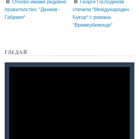
Отново имаме редовно
Георги Господинов
правителство: "Денков -
спечели "Международен
Габриел"
Букър" с романа
"Времеубежище"
ГЛЕДАЙ