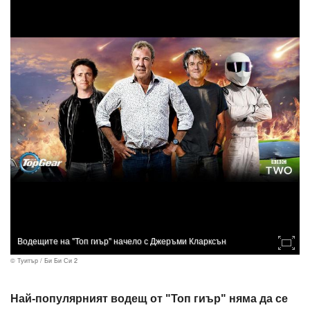
Водещите на "Топ гиър" начело с Джеръми Кларксън
© Туитър / Би Би Си 2
Най-популярният водещ от "Топ гиър" няма да се