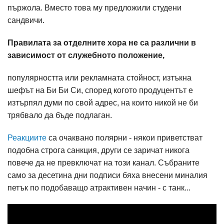
пържола. Вместо това му предложили студени
сандвичи.
Правилата за отделните хора не са различни в
зависимост от служебното положение,
популярността или рекламната стойност, изтъкна
шефът на Би Би Си, според когото продуцентът е
изтърпял думи по свой адрес, на които никой не би
трябвало да бъде подлаган.
Реакциите
са очаквано полярни - някои приветстват
подобна строга санкция, други се заричат никога
повече да не превключат на този канал. Събраните
само за десетина дни подписи бяха внесени миналия
петък по подобаващо атрактивен начин - с танк...