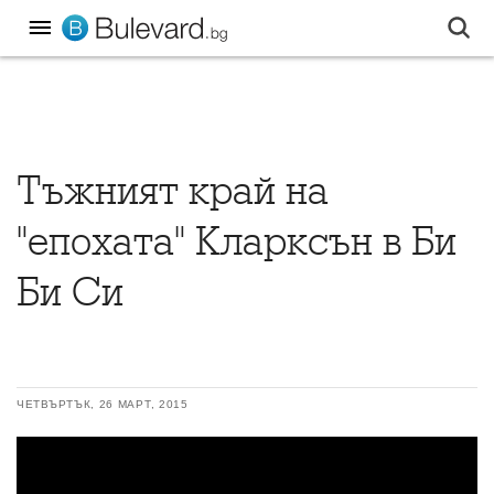
Тъжният край на
"епохата" Кларксън в Би
Би Си
ЧЕТВЪРТЪК, 26 МАРТ, 2015