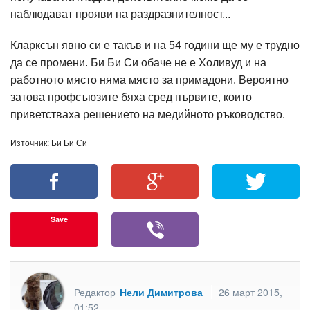
наблюдават прояви на раздразнителност...
Кларксън явно си е такъв и на 54 години ще му е трудно
да се промени. Би Би Си обаче не е Холивуд и на
работното място няма място за примадони. Вероятно
затова профсъюзите бяха сред първите, които
приветстваха решението на медийното ръководство.
Източник: Би Би Си
Save
Редактор
Нели Димитрова
26 март 2015,
01:52