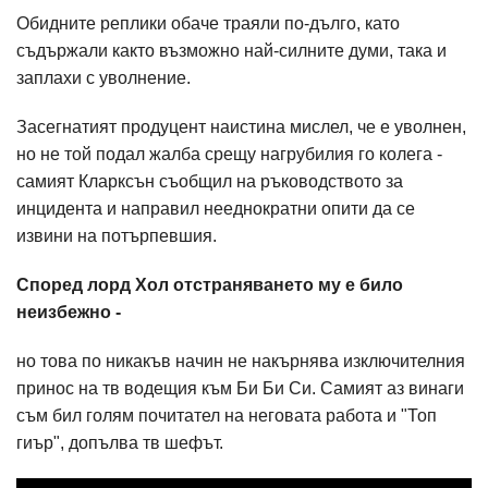
Обидните реплики обаче траяли по-дълго, като
съдържали както възможно най-силните думи, така и
заплахи с уволнение.
Засегнатият продуцент наистина мислел, че е уволнен,
но не той подал жалба срещу нагрубилия го колега -
самият Кларксън съобщил на ръководството за
инцидента и направил нееднократни опити да се
извини на потърпевшия.
Според лорд Хол отстраняването му е било
неизбежно -
но това по никакъв начин не накърнява изключителния
принос на тв водещия към Би Би Си. Самият аз винаги
съм бил голям почитател на неговата работа и "Топ
гиър", допълва тв шефът.