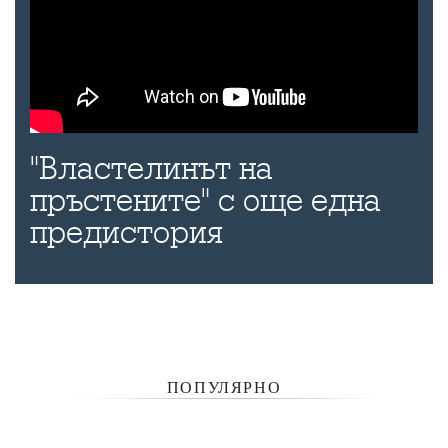
"Властелинът на
пръстените" с още една
предистория
ПОПУЛЯРНО