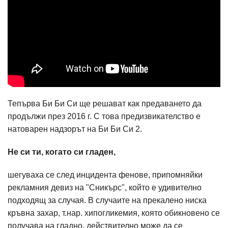
Тепърва Би Би Си ще решават как предаването да
продължи през 2016 г. С това предизвикателство е
натоварен надзорът на Би Би Си 2.
Не си ти, когато си гладен,
шегуваха се след инцидента фенове, припомняйки
рекламния девиз на "Сникърс", който е удивително
подходящ за случая. В случаите на прекалено ниска
кръвна захар, т.нар. хипогликемия, която обикновено се
получава на гладно, действително може да се