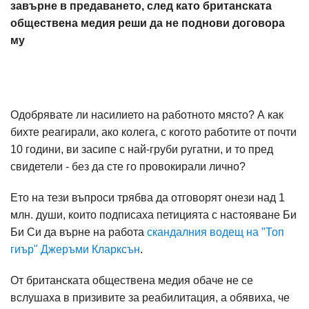
завърне в предаването, след като британската
обществена медия реши да не поднови договора
му
Одобрявате ли насилието на работното място? А как
бихте реагирали, ако колега, с когото работите от почти
10 години, ви засипе с най-груби ругатни, и то пред
свидетели - без да сте го провокирали лично?
Ето на тези въпроси трябва да отговорят онези над 1
млн. души, които подписаха петицията с настояване Би
Би Си да върне на работа
скандалния водещ на "Топ
гиър" Джеръми Кларксън
.
От британската обществена медия обаче не се
вслушаха в призивите за реабилитация, а обявиха, че