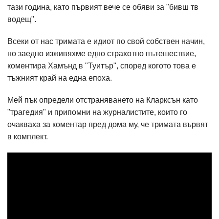
тази година, като първият вече се обяви за "бивш тв
водещ".
Всеки от нас тримата е идиот по свой собствен начин,
но заедно изживяхме едно страхотно пътешествие,
коментира Хамънд в "Туитър", според когото това е
тъжният край на една епоха.
Мей пък определи отстраняването на Кларксън като
"трагедия" и припомни на журналистите, които го
очакваха за коментар пред дома му, че тримата вървят
в комплект.