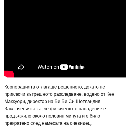
Корпорацията отлагаше решението, докато не
приключи вътрешното разследване, водено от Кен
Маккуори, директор на Би Би Си Шотландия.
Заключенията са, че физическото нападение е
продължило около половин минута и е било
прекратено след намесата на очевидец.