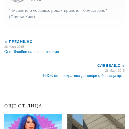
"Писането е човешко, редактирането - божествено"
(Стивън Кинг)
<<
ПРЕДИШНО
26 Март 2015
One Direction са вече четирима
СЛЕДВАЩО
>>
26 Март 2015
НЗОК ще прекратява договори с болници пр…
ОЩЕ ОТ ЛИЦА