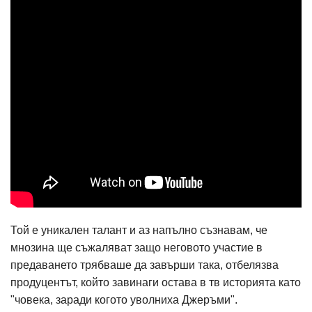
Той е уникален талант и аз напълно съзнавам, че
мнозина ще съжаляват защо неговото участие в
предаването трябваше да завърши така, отбелязва
продуцентът, който завинаги остава в тв историята като
"човека, заради когото уволниха Джеръми".