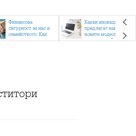
Финансова
Какви иновации
сигурност за нас и
предлагат най-
семейството: Как
новите модели
помагат
лаптопи на Acer?
застраховките?
ститори