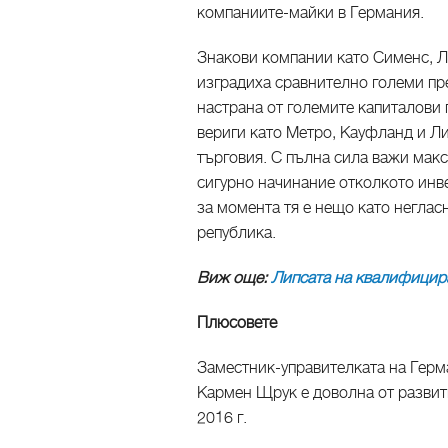
компаниите-майки в Германия.
Знакови компании като Сименс, Л
изградиха сравнително големи пре
настрана от големите капиталови 
вериги като Метро, Кауфланд и Ли
търговия. С пълна сила важи макс
сигурно начинание отколкото инве
за момента тя е нещо като неглас
република.
Виж още:
Липсата на квалифицира
Плюсовете
Заместник-управителката на Герм
Кармен Щрук е доволна от развит
2016 г.