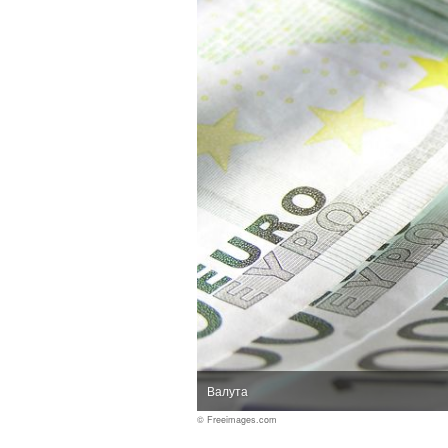
Валута
© Freeimages.com