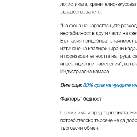
логистиката, хранително-вкусоват
здравеопазването.
"На фона на нарастващите разходи
нестабилност в други части на св
България придобиват значимост в
изтичане на квалифицирани кадри
и производителността на труда, с
инвестиционни намерения", изтък
Индустриална камара.
Виж още:
83% срив на чуждите ин
Факторът бедност
Пречки има и пред търговията. Ни
потребителско търсене не са добр
търговски обмен.