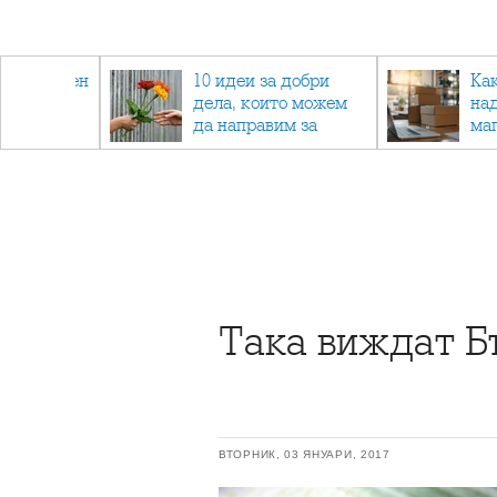
 - намален
10 идеи за добри
Ка
спортни
дела, които можем
на
ия
да направим за
ма
напълно непознат
Така виждат Б
ВТОРНИК, 03 ЯНУАРИ, 2017