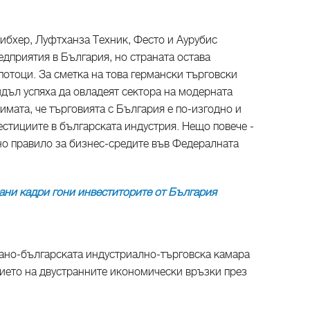
ибхер, Луфтханза Техник, Фесто и Аурубис
дприятия в България, но страната остава
потоци. За сметка на това германски търговски
дъл успяха да овладеят сектора на модерната
имата, че търговията с България е по-изгодно и
стициите в българската индустрия. Нещо повече -
но правило за бизнес-средите във Федералната
ни кадри гони инвеститорите от България
ано-българската индустриално-търговска камара
ието на двустранните икономически връзки през