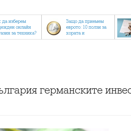
к да изберем
Защо да приемем
дежден онлайн
еврото: 10 ползи за
газин за техника?
хората и
икономиката
ългария германските инве