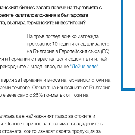
анският бизнес залага повече на търговията с
преките капиталовложения в българската
ята, възпира германските инвеститори?
На пръв поглед всичко изглежда
прекрасно: 10 години след влизането
на България в Европейския съюз (ЕС)
я и Германия е нараснал цели седем пъти и, най-
а рекордните 7 млрд. евро, пише
"Дойче веле"
.
гария за Германия и вноса на германски стоки на
заеми темпове. Обемът на изнасяните от България
р е вече само с 25% по-малък от този на
лжава да е най-важният пазар за стоките и
я. Основен принос за това имат създадените с
 страната, които изнасят своята продукция за