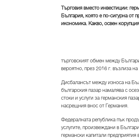
Търговия вместо инвестиции: герм
България, която е по-сигурна от 
икономика. Какво, освен корупци
търговският обмен между Българи
вероятно, през 2016 г. възлиза н
Дисбалансът между износа на Бъл
българския пазар намалява с осе
стоки и услуги за германския паза
насрещния внос от Германия.
Федералната република пък продъ
услугите, произвеждани в Българи
германски капитали предприятия в