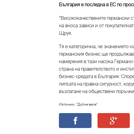
България е последна в ЕС по прос
"Висококачествените германски ст
на вноса зависи и от покупателна
Щрук.
Тя е категорична, че значението 
германския бизнес ще продължава 
намерения в тази насока Германо
страна на правителството и инсти
бизнес-средата в България. Спор
липсата на правна сигурност, кор
възлагане на обществени поръчки
Източник: "Дойче веле"