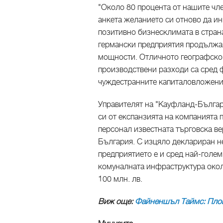
"Около 80 процента от нашите чле
анкета желанието си отново да ин
позитивно бизнесклимата в страна
германски предприятия продължа
мощности. Отличното географско 
производствени разходи са сред 
чуждестранните капиталовложения
Управителят на "Кауфланд-Бълга
си от експанзията на компанията 
персонал известната търговска ве
България. С изцяло деклариран не
предприятието е и сред най-голе
комуналната инфраструктура окол
100 млн. лв.
Виж още:
Файненшъл Таймс: Плов