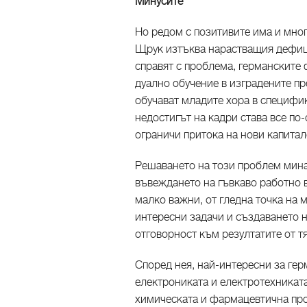
Минусите
Но редом с позитивите има и мно
Щрук изтъква нарастващия дефици
справят с проблема, германските 
дуално обучение в изградените пр
обучават младите хора в специфик
недостигът на кадри става все п
ограничи притока на нови капитал
Решаването на този проблем мина
въвеждането на гъвкаво работно 
малко важни, от гледна точка на 
интересни задачи и създаването н
отговорност към резултатите от 
Според нея, най-интересни за гер
електрониката и електротехникат
химическата и фармацевтична пр