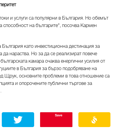
перитет
оки и услуги са популярни в България. Но обемът
та способност на българите", посочва Кармен
на България като инвестиционна дестинация за
да нараства. Но за да се реализират повече
-българската камара очаква енергични усилия от
туциите в България за бързо подобряване на
ед Щрук, основните проблеми в това отношение са
упцията и опорочените публични търгове за
.
Save