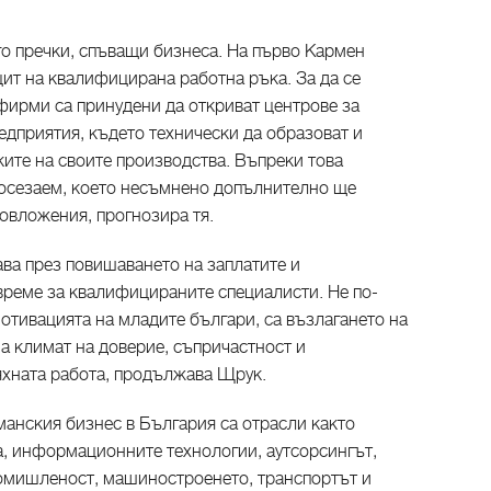
го пречки, спъващи бизнеса. На първо Кармен
т на квалифицирана работна ръка. За да се
фирми са принудени да откриват центрове за
едприятия, където технически да образоват и
ите на своите производства. Въпреки това
о-осезаем, което несъмнено допълнително ще
овложения, прогнозира тя.
ва през повишаването на заплатите и
време за квалифицираните специалисти. Не по-
мотивацията на младите българи, са възлагането на
а климат на доверие, съпричастност и
тяхната работа, продължава Щрук.
манския бизнес в България са отрасли както
а, информационните технологии, аутсорсингът,
омишленост, машиностроенето, транспортът и