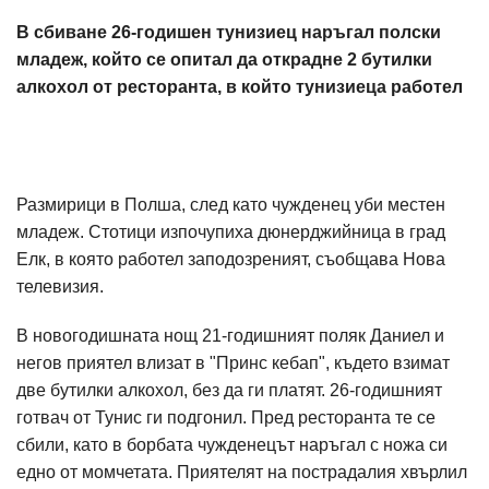
В сбиване 26-годишен тунизиец наръгал полски
младеж, който се опитал да открадне 2 бутилки
алкохол от ресторанта, в който тунизиеца работел
Размирици в Полша, след като чужденец уби местен
младеж. Стотици изпочупиха дюнерджийница в град
Елк, в която работел заподозреният, съобщава Нова
телевизия.
В новогодишната нощ 21-годишният поляк Даниел и
негов приятел влизат в "Принс кебап", където взимат
две бутилки алкохол, без да ги платят. 26-годишният
готвач от Тунис ги подгонил. Пред ресторанта те се
сбили, като в борбата чужденецът наръгал с ножа си
едно от момчетата. Приятелят на пострадалия хвърлил