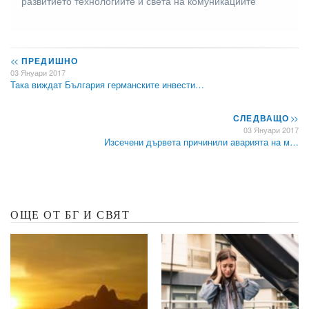
развитието технологиите и света на комуникациите
<<
ПРЕДИШНО
03 Януари 2017
Така виждат България германските инвести…
СЛЕДВАЩО
>>
03 Януари 2017
Изсечени дървета причинили аварията на м…
ОЩЕ ОТ БГ И СВЯТ