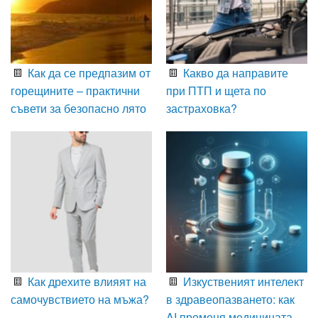
Как да се предпазим от
Какво да направите
горещините – практични
при ПТП и щета по
съвети за безопасно лято
застраховка?
Как дрехите влияят на
Изкуственият интелект
самочувствието на мъжа?
в здравеопазването: как
AI променя медицината