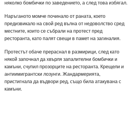
няколко бомбички по заведението, а след това избягал.
Наръганото момче починало от раната, което
предизвикало на свой ред вълна от недоволство сред
местните, които се събрали на протест пред
ресторанта, като палят свещи в памет на загиналия.
Протестът обаче прераснал в размирици, след като
някой започнал да хвърля запалителни бомбички и
камъни, счупил прозорците на ресторанта. Крещели и
антиимигрантски лозунги. Жандармерията,
пристигнала да въдвори ред, също била атакувана с
камъни.