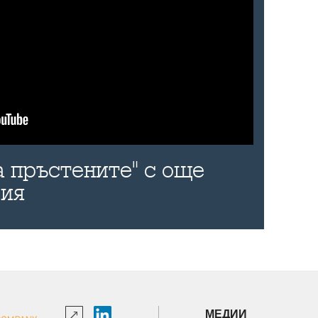
а пръстените" с още
рия
МЕДИИ