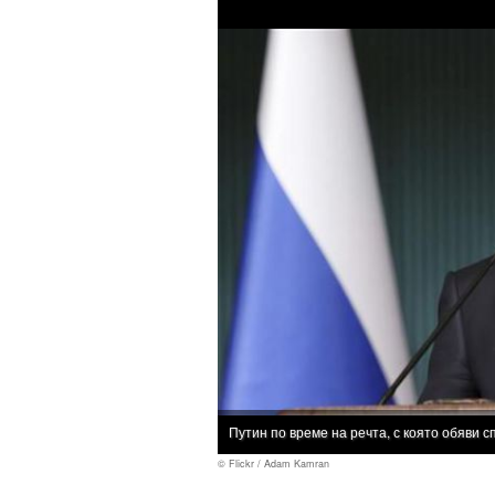
Путин по време на речта, с която обяви 
© Flickr / Adam Kamran