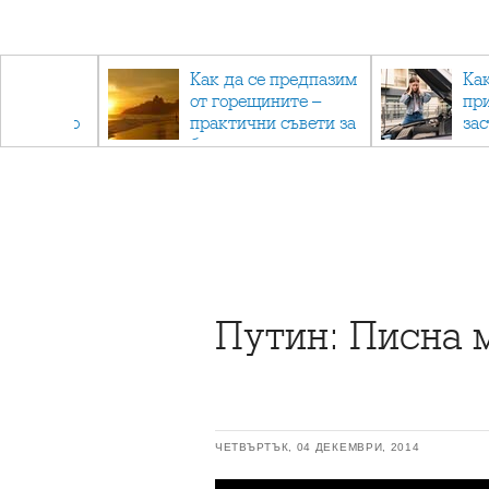
рез
Как да се предпазим
Ка
 - с
от горещините –
пр
ри отново
практични съвети за
за
та
безопасно лято
Путин: Писна 
ЧЕТВЪРТЪК, 04 ДЕКЕМВРИ, 2014