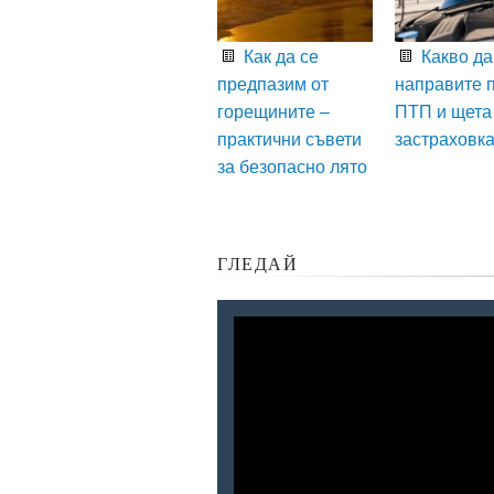
Как да се
Какво да
предпазим от
направите 
горещините –
ПТП и щета
практични съвети
застраховк
за безопасно лято
ГЛЕДАЙ