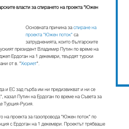
арските власти за спирането на проекта "Южен
Основната причина за
спиране на
проекта "Южен поток"
са
затрудненията, които българските
руският президент Владимир Путин по време на
еджеп Ердоган на 1 декември, твърдят турски
ни от в. "
Хюриет
".
да и ЕС зад гърба им ни предизвикват и ни се
", казал Путин на Ердоган по време на Съвета за
е Турция-Русия.
о на проекта за газопровода "Южен поток" по
ция с Ердоган на 1 декември. Проектът трябваше