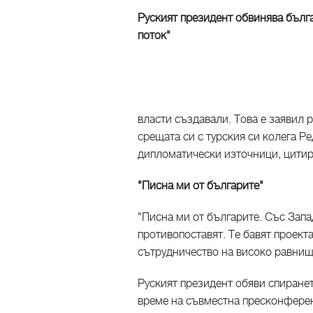
Руският президент обвинява бълг
поток"
власти създавали. Това е заявил 
срещата си с турския си колега Р
дипломатически източници, цитира
"Писна ми от българите"
"Писна ми от българите. Със Запа
противопоставят. Те бавят проекта
сътрудничество на високо равнищ
Руският президент обяви спиранет
време на съвместна пресконферен