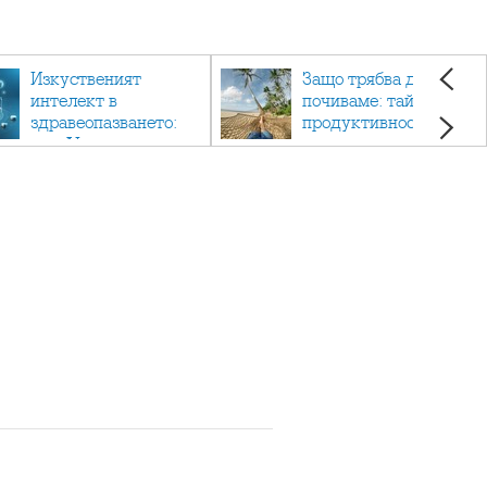
Изкуственият
Защо трябва да си
интелект в
почиваме: тайната на
здравеопазването:
продуктивността,
как AI променя
здравето и добрия
медицината
живот.