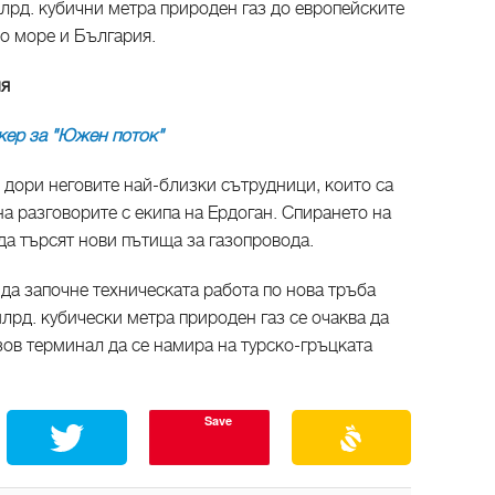
лрд. кубични метра природен газ до европейските
о море и България.
ия
кер за "Южен поток"
 дори неговите най-близки сътрудници, които са
а разговорите с екипа на Ердоган. Спирането на
да търсят нови пътища за газопровода.
да започне техническата работа по нова тръба
лрд. кубически метра природен газ се очаква да
зов терминал да се намира на турско-гръцката
Save