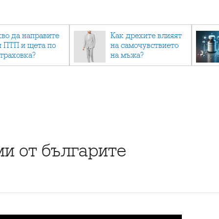
кво да направите
Как дрехите влияят
и ПТП и щета по
на самочувствието
страховка?
на мъжа?
ми от българите