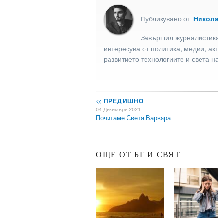
Публикувано от
Никол
Завършил журналистика
интересува от политика, медии, ак
развитието технологиите и света н
<<
ПРЕДИШНО
04 Декември 2021
Почитаме Света Варвара
ОЩЕ ОТ БГ И СВЯТ