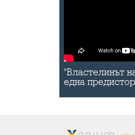
"Властелинът н
една предисто