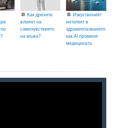
Как дрехите
Изкуственият
при
влияят на
интелект в
 по
самочувствието
здравеопазването:
а?
на мъжа?
как AI променя
медицината