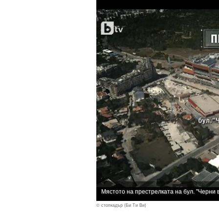
Мястото на престрелката на бул. "Черни 
© стопкадър (Би Ти Ви)