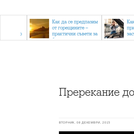
рез
Как да се предпазим
Ка
 - с
от горещините –
пр
ри отново
практични съвети за
за
та
безопасно лято
Пререкание дов
ВТОРНИК, 08 ДЕКЕМВРИ, 2015