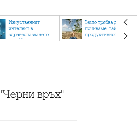
Изкуственият
Защо трябва да си
интелект в
почиваме: тайната на
здравеопазването:
продуктивността,
как AI променя
здравето и добрия
медицината
живот.
"Черни връх"