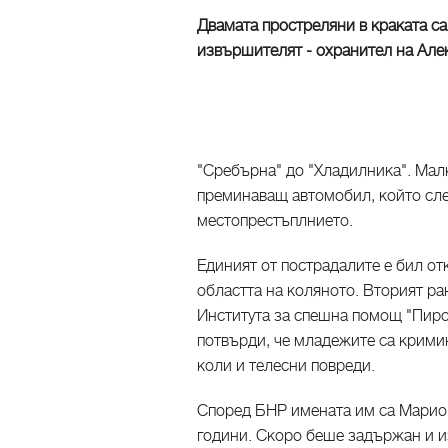
Двамата простреляни в краката са
извършителят - охранител на Але
"Сребърна" до "Хладилника". Малко
преминаващ автомобил, който след
местопрестъплнието.
Единият от пострадалите е бил о
областта на коляното. Вторият ра
Института за спешна помощ "Пир
потвърди, че младежите са крими
коли и телесни повреди.
Според БНР имената им са Марио 
години. Скоро беше задържан и 