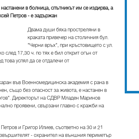
 настанени в болница, спътникът им се издирва, а
ксей Петров - е задържан
Двама души бяха простреляни в
краката привечер на столичния бул.
"Черни връх", при кръстовището с ул.
 след 17,30 ч. по тях е бил открит огън от
 това успял да се отдалечи от
ткаран във Военномедицинска академия с рана в
нен, също без опасност за живота, е настанен в
огов". Директорът на СДВР Младен Маринов
нално проявени, свързани главно с кражби на
Петров и Григор Илиев, съответно на 30 и 21
извършителят - охранител на външния периметър