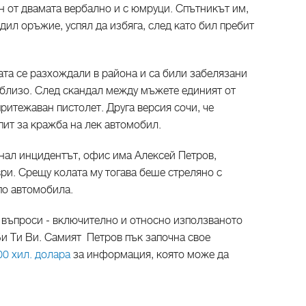
н от двамата вербално и с юмруци. Спътникът им,
адил оръжие, успял да избяга, след като бил пребит
мата се разхождали в района и са били забелязани
аблизо. След скандал между мъжете единият от
притежаван пистолет. Друга версия сочи, че
пит за кражба на лек автомобил.
анал инцидентът, офис има Алексей Петров,
ри. Срещу колата му тогава беше стреляно с
по автомобила.
 въпроси - включително и относно използваното
и Ти Ви. Самият Петров пък започна свое
00 хил. долара
за информация, която може да