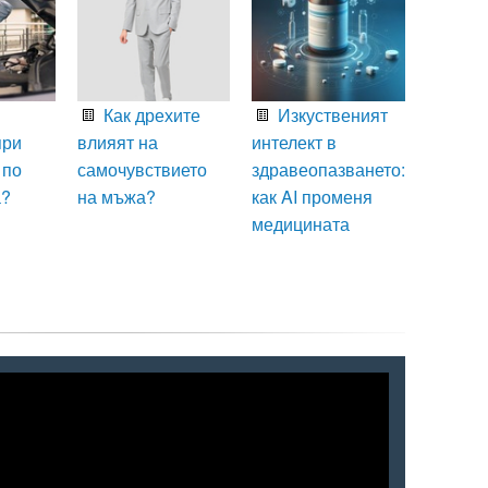
Как дрехите
Изкуственият
при
влияят на
интелект в
 по
самочувствието
здравеопазването:
а?
на мъжа?
как AI променя
медицината