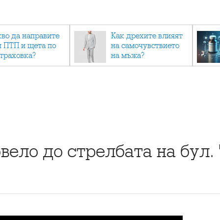
кво да направите
Как дрехите влияят
и ПТП и щета по
на самочувствието
страховка?
на мъжа?
ело до стрелбата на бул. 