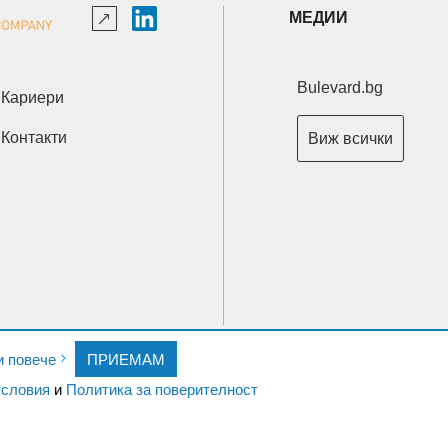
МЕДИИ
Bulevard.bg
Кариери
Контакти
Виж всички
Copyright © 2026 Ксениум ООД. Всички права запазени.
и повече
ПРИЕМАМ
Developed by
XeniumCompany.com
словия
и
Политика за поверителност