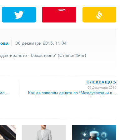
Save
рова
08 декември 2015, 11:04
едактирането - божествено" (Стивън Кинг)
СЛЕДВАЩО
>>
09 Декември 2015
а мл…
Как да запалим децата по "Междузвездни в…