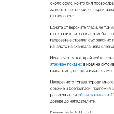
около офис, който бил провокира
за когото се говори, че първи изв
от гардовете.
Едната от версиите гласи, че три
от охранители в лек автомобил н
гардовете е стрелял със законно 
началото на скандала идва след о
Недалеч от мола, край който е ст
атакуван показно
в края на октомв
гранатомет, но щети имаше само 
Нападението тогава породи много
оръжие и боеприпаси, припомня Б
разследване и
обяви награда от 1
доведе до нападателите.
Източник: Би Ти Ви; БНТ; БНР