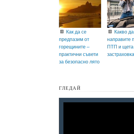
Как да се
Какво да
предпазим от
направите 
горещините –
ПТП и щета
практични съвети
застраховк
за безопасно лято
ГЛЕДАЙ