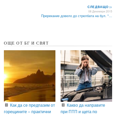
СЛЕДВАЩО
>>
08 Декември 2015
Пререкание довело до стрелбата на бул. "…
ОЩЕ ОТ БГ И СВЯТ
Как да се предпазим от
Какво да направите
горещините – практични
при ПТП и щета по