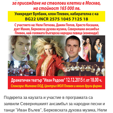
Подкрепа за каузата и участие в програмата са
заявили Северняшкият ансамбъл за народни песни и
танци "Иван Вълев", Берковската духова музика, Нели