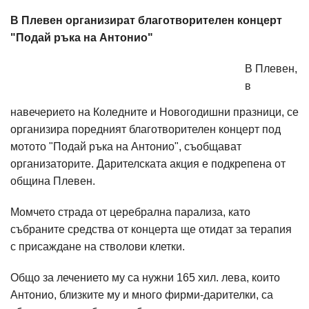
В Плевен организират благотворителен концерт
"Подай ръка на Антонио"
В Плевен,
в
навечерието на Коледните и Новогодишни празници, се
организира поредният благотворителен концерт под
мотото "Подай ръка на Антонио", съобщават
организаторите. Дарителската акция е подкрепена от
община Плевен.
Момчето страда от церебрална парализа, като
събраните средства от концерта ще отидат за терапия
с присаждане на стволови клетки.
Общо за лечението му са нужни 165 хил. лева, които
Антонио, близките му и много фирми-дарителки, са