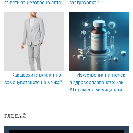
съвети за безопасно лято
застраховка?
Как дрехите влияят на
Изкуственият интелект
самочувствието на мъжа?
в здравеопазването: как
AI променя медицината
ГЛЕДАЙ