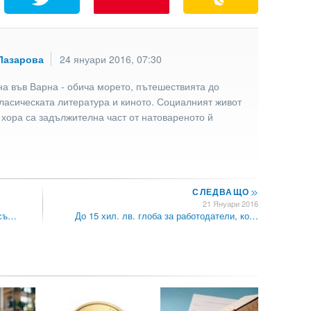
Лазарова
24 януари 2016, 07:30
а във Варна - обича морето, пътешествията до
ласическата литература и киното. Социалният живот
 хора са задължителна част от натовареното й
СЛЕДВАЩО
>>
21 Януари 2016
 съ…
До 15 хил. лв. глоба за работодатели, ко…