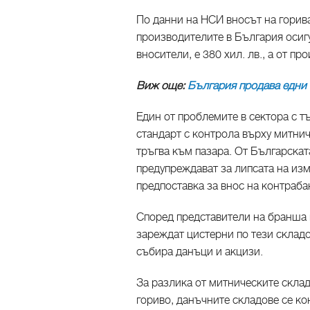
По данни на НСИ вносът на горива
производителите в България осиг
вносители, е 380 хил. лв., а от пр
Виж още:
България продава едни о
Един от проблемите в сектора с т
стандарт с контрола върху митнич
тръгва към пазара. От Българскат
предупреждават за липсата на изм
предпоставка за внос на контраба
Според представители на бранша н
зареждат цистерни по тези складо
събира данъци и акцизи.
За разлика от митническите скла
гориво, данъчните складове се кон