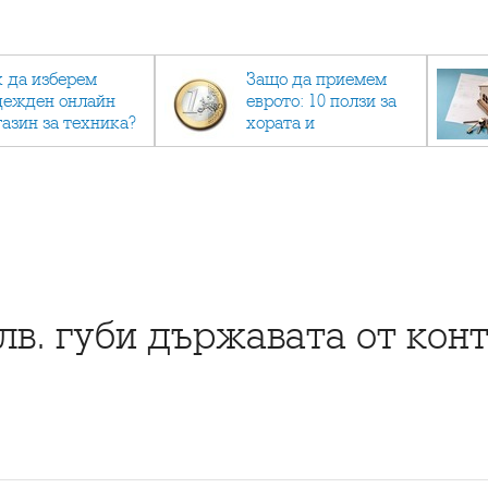
к да изберем
Защо да приемем
дежден онлайн
еврото: 10 ползи за
газин за техника?
хората и
икономиката
лв. губи държавата от кон