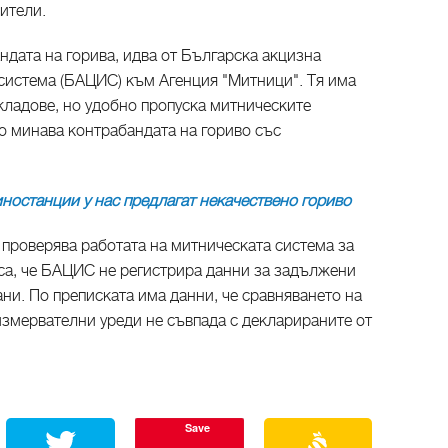
ители.
ндата на горива, идва от Българска акцизна
истема (БАЦИС) към Агенция "Митници". Тя има
кладове, но удобно пропуска митническите
о минава контрабандата на гориво със
ностанции у нас предлагат некачествено гориво​
 проверява работата на митническата система за
са, че БАЦИС не регистрира данни за задължени
ни. По преписката има данни, че сравняването на
измервателни уреди не съвпада с декларираните от
Save