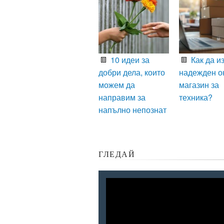
10 идеи за
Как да и
добри дела, които
надежден о
можем да
магазин за
направим за
техника?
напълно непознат
ГЛЕДАЙ