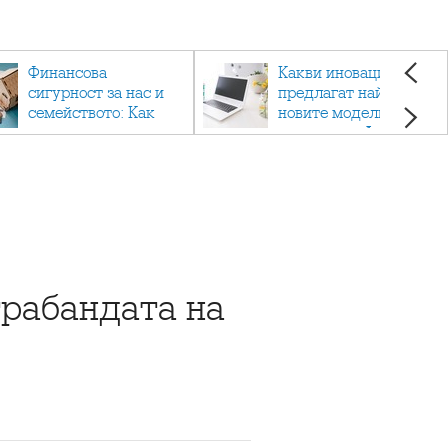
Финансова
Какви иновации
сигурност за нас и
предлагат най-
семейството: Как
новите модели
помагат
лаптопи на Acer?
застраховките?
трабандата на