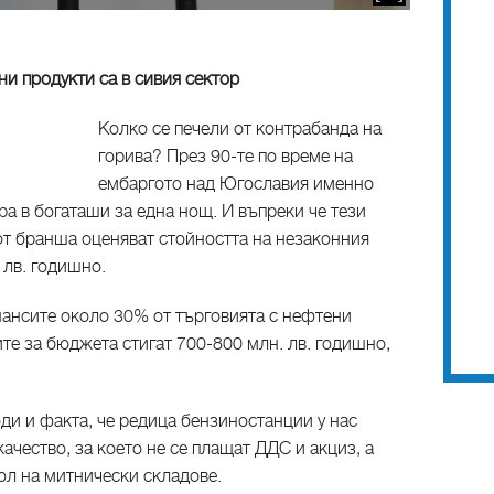
и продукти са в сивия сектор
Колко се печели от контрабанда на
горива? През 90-те по време на
ембаргото над Югославия именно
а в богаташи за една нощ. И въпреки че тези
от бранша оценяват стойността на незаконния
. лв. годишно.
ансите около 30% от търговията с нефтени
ите за бюджета стигат 700-800 млн. лв. годишно,
ди и факта, че редица бензиностанции у нас
ачество, за което не се плащат ДДС и акциз, а
ол на митнически складове.