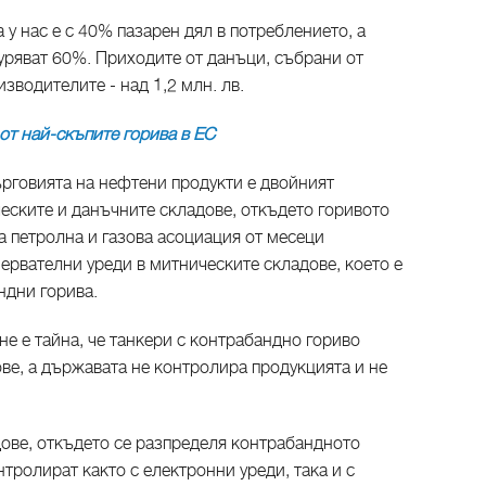
 у нас е с 40% пазарен дял в потреблението, а
уряват 60%. Приходите от данъци, събрани от
оизводителите - над 1,2 млн. лв.
т най-скъпите горива в ЕС​
ърговията на нефтени продукти е двойният
еските и данъчните складове, откъдето горивото
а петролна и газова асоциация от месеци
ервателни уреди в митническите складове, което е
ндни горива.
е е тайна, че танкери с контрабандно гориво
ве, а държавата не контролира продукцията и не
дове, откъдето се разпределя контрабандното
тролират както с електронни уреди, така и с