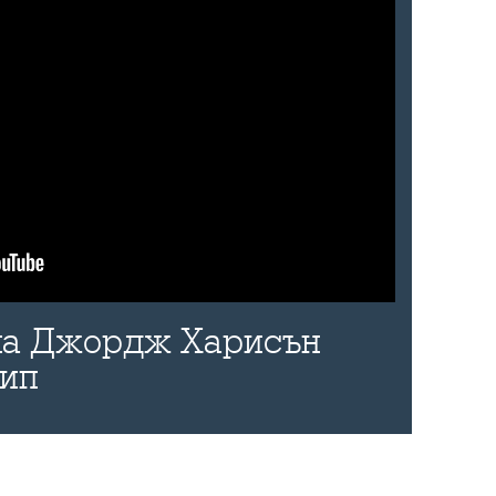
 на Джордж Харисън
лип