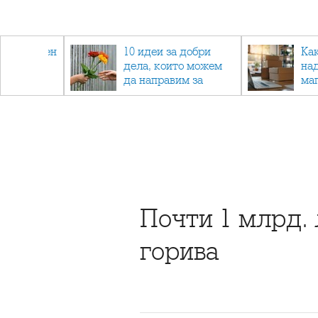
 - намален
10 идеи за добри
Ка
спортни
дела, които можем
на
ия
да направим за
ма
напълно непознат
Почти 1 млрд. 
горива