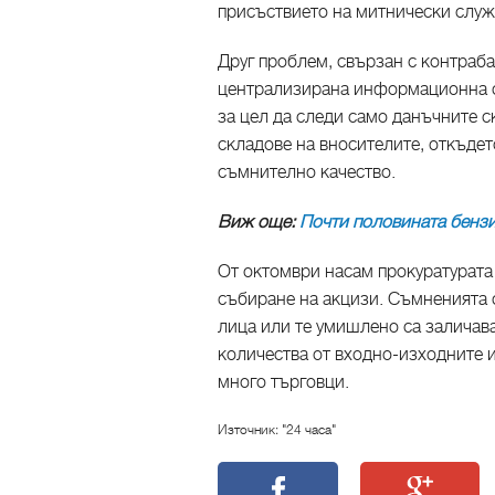
присъствието на митнически служ
Друг проблем, свързан с контраба
централизирана информационна с
за цел да следи само данъчните с
складове на вносителите, откъдет
съмнително качество.
Виж още:
Почти половината бензи
От октомври насам прокуратурата
събиране на акцизи. Съмненията 
лица или те умишлено са заличава
количества от входно-изходните 
много търговци.
Източник: "24 часа"