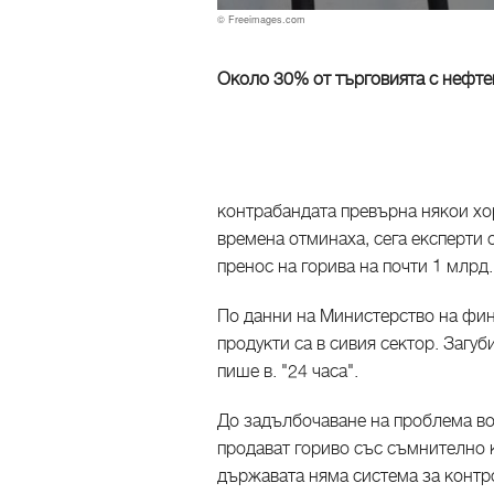
© Freeimages.com
Около 30% от търговията с нефтен
контрабандата превърна някои хор
времена отминаха, сега експерти 
пренос на горива на почти 1 млрд
По данни на Министерство на фин
продукти са в сивия сектор. Загуб
пише в. "24 часа".
До задълбочаване на проблема во
продават гориво със съмнително к
държавата няма система за контр