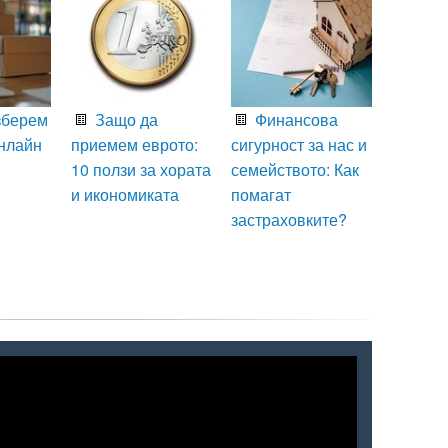
зберем
Защо да
Финансова
нлайн
приемем еврото:
сигурност за нас и
10 ползи за хората
семейството: Как
и икономиката
помагат
застраховките?