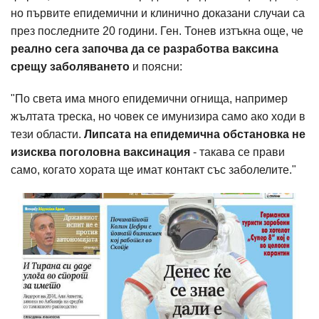
но първите епидемични и клинично доказани случаи са
през последните 20 години. Ген. Тонев изтъкна oщe, че
реално сега започва да се разработва ваксина
срещу заболяването
и поясни:
"По света има много епидемични огнища, например
жълтата треска, но човек се имунизира само ако ходи в
тези области.
Липсата на епидемична обстановка не
изисква поголовна ваксинация
- такава се прави
само, когато хората ще имат контакт със заболелите."