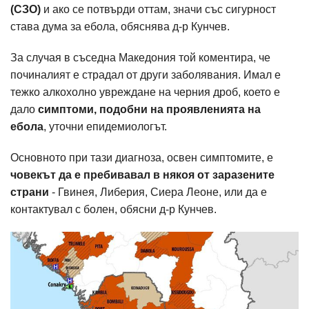
(СЗО)
и ако се потвърди оттам, значи със сигурност
става дума за ебола, обяснява д-р Кунчев.
За случая в съседна Македония той коментира, че
починалият е страдал от други заболявания. Имал е
тежко алкохолно увреждане на черния дроб, което е
дало
симптоми, подобни на проявленията на
ебола
, уточни епидемиологът.
Основното при тази диагноза, освен симптомите, е
човекът да е пребивавал в някоя от заразените
страни
- Гвинея, Либерия, Сиера Леоне, или да е
контактувал с болен, обясни д-р Кунчев.