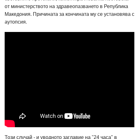
от министерството на здравеопазването в Република
Македония. Причината за кончината му се установява с
аутопсия.
Този случай - и уводното заглавие на "24 часа" в