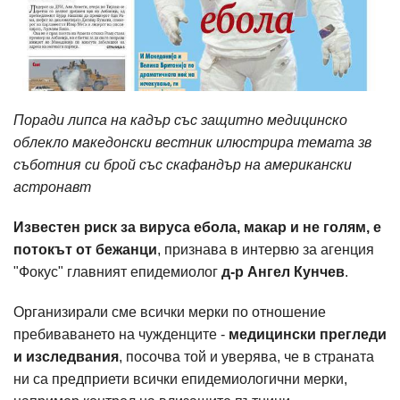
Поради липса на кадър със защитно медицинско
облекло македонски вестник илюстрира темата зв
съботния си брой със скафандър на американски
астронавт
Известен риск за вируса ебола, макар и не голям, е
потокът от бежанци
, признава в интервю за агенция
"Фокус" главният епидемиолог
д-р Ангел Кунчев
.
Организирали сме всички мерки по отношение
пребиваването на чужденците -
медицински прегледи
и изследвания
, посочва той и уверява, че в страната
ни са предприети всички епидемиологични мерки,