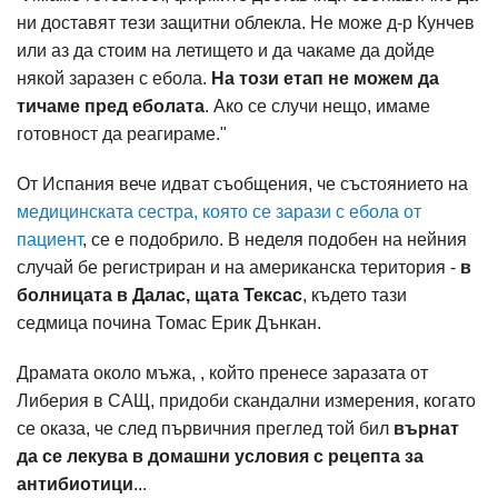
ни доставят тези защитни облекла. Не може д-р Кунчев
или аз да стоим на летището и да чакаме да дойде
някой заразен с ебола.
На този етап не можем да
тичаме пред еболата
. Ако се случи нещо, имаме
готовност да реагираме."
От Испания вече идват съобщения, че състоянието на
медицинската сестра, която се зарази с ебола от
пациент
, се е подобрило. В неделя подобен на нейния
случай бе регистриран и на американска територия -
в
болницата в Далас, щата Тексас
, където тази
седмица почина Томас Ерик Дънкан.
Драмата около мъжа, , който пренесе заразата от
Либерия в САЩ, придоби скандални измерения, когато
се оказа, че след първичния преглед той бил
върнат
да се лекува в домашни условия с рецепта за
антибиотици
...