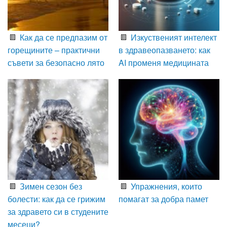
Как да се предпазим от
Изкуственият интелект
горещините – практични
в здравеопазването: как
съвети за безопасно лято
AI променя медицината
Зимен сезон без
Упражнения, които
болести: как да се грижим
помагат за добра памет
за здравето си в студените
месеци?