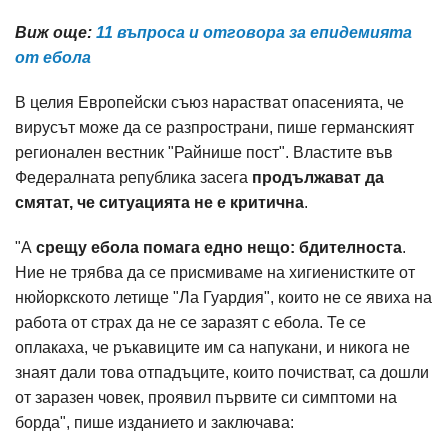
Виж още:
11 въпроса и отговора за епидемията
от ебола
В целия Европейски съюз нарастват опасенията, че
вирусът може да се разпространи, пише германският
регионален вестник "Райнише пост". Властите във
Федералната република засега
продължават да
смятат, че
ситуацията не е критична
.
"А
срещу ебола помага едно нещо: бдителноста
.
Ние не трябва да се присмиваме на хигиенистките от
нюйоркското летище "Ла Гуардия", които не се явиха на
работа от страх да не се заразят с ебола. Те се
оплакаха, че ръкавиците им са напукани, и никога не
знаят дали това отпадъците, които почистват, са дошли
от заразен човек, проявил първите си симптоми на
борда", пише изданието и заключава: