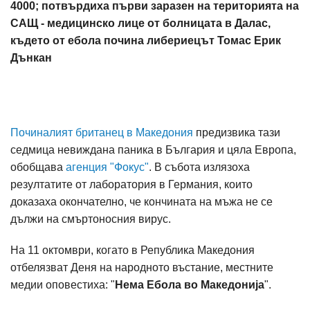
4000; потвърдиха първи заразен на територията на
САЩ - медицинско лице от болницата в Далас,
където от ебола почина либериецът Томас Ерик
Дънкан
Починалият британец в Македония
предизвика тази
седмица невиждана паника в България и цяла Европа,
обобщава
агенция "Фокус"
. В събота излязоха
резултатите от лаборатория в Германия, които
доказахa окончателно, че кончината на мъжа не се
дължи на смъртоносния вирус.
На 11 октомври, когато в Република Македония
отбелязват Деня на народното въстание, местните
медии оповестиха: "
Нема Ебола во Македонија
".