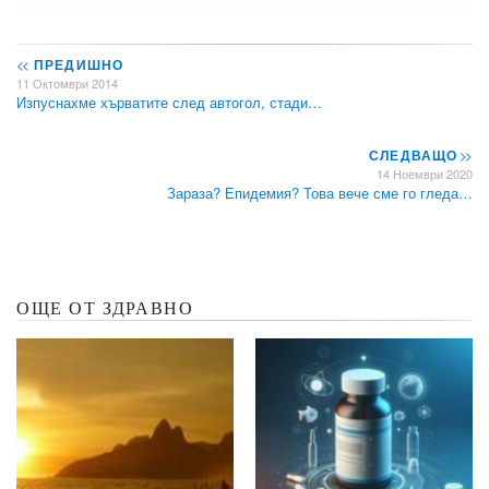
<<
ПРЕДИШНО
11 Октомври 2014
Изпуснахме хърватите след автогол, стади…
СЛЕДВАЩО
>>
14 Ноември 2020
Зараза? Епидемия? Това вече сме го гледа…
ОЩЕ ОТ ЗДРАВНО