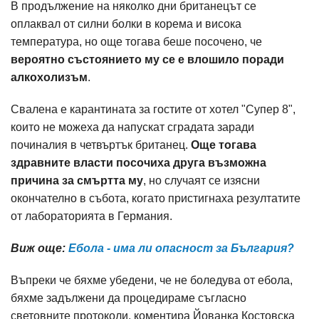
В продължение на няколко дни британецът се
оплаквал от силни болки в корема и висока
температура, но още тогава беше посочено, че
вероятно състоянието му се е влошило поради
алкохолизъм
.
Свалена е карантината за гостите от хотел "Супер 8",
които не можеха да напускат сградата заради
починалия в четвъртък британец.
Още тогава
здравните власти посочиха друга възможна
причина за смъртта му
, но случаят се изясни
окончателно в събота, когато пристигнаха резултатите
от лабораторията в Германия.
Виж още:
Ебола - има ли опасност за България?
Въпреки че бяхме убедени, че не боледува от ебола,
бяхме задължени да процедираме съгласно
световните протоколи, коментира Йованка Костовска