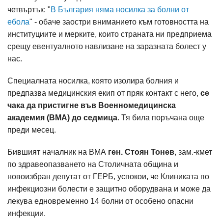
четвъртък: "
В България няма носилка за болни от
ебола
" - обаче заостри вниманието към готовността на
институциите и мерките, които страната ни предприема
срещу евентуалното навлизане на заразната болест у
нас.
Специалната носилка, която изолира болния и
предпазва медицинския екип от пряк контакт с него,
се
чака да пристигне във Военномедицинска
академия (ВМА) до седмица
. Тя била поръчана още
преди месец.
Бившият началник на ВМА
ген. Стоян Тонев
, зам.-кмет
по здравеопазването на Столичната община и
новоизбран депутат от ГЕРБ, успокои, че Клиниката по
инфекциозни болести е защитно оборудвана и може да
лекува едновременно 14 болни от особено опасни
инфекции.