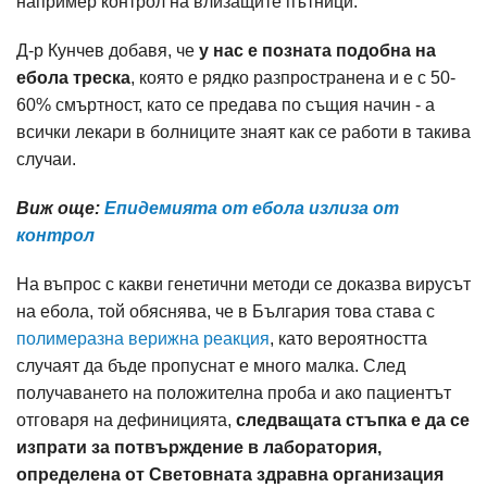
например контрол на влизащите пътници.
Д-р Кунчев добавя, че
у нас е позната подобна на
ебола треска
, която е рядко разпространена и е с 50-
60% смъртност, като се предава по същия начин - а
всички лекари в болниците знаят как се работи в такива
случаи.
Виж още:
Епидемията от ебола излиза от
контрол
На въпрос с какви генетични методи се доказва вирусът
на ебола, той обяснява, че в България това става с
полимеразна верижна реакция
, като вероятността
случаят да бъде пропуснат е много малка. След
получаването на положителна проба и ако пациентът
отговаря на дефиницията,
следващата стъпка е да се
изпрати за потвърждение в лаборатория,
определена от Световната здравна организация