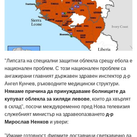
"Липсата на специални защитни облекла срещу ебола е
национален проблем. С този национален проблем са
ангажирани главният държавен здравен инспектор д-р
Ангел Кунчев, ръководните медицински структури.
Нямаме причина да принуждаваме болниците да
купуват облекла за хиляди левове
, които да хвърлят
в склад", посочи междувременно пред Нова телевизия
служебният министър на здравеопазването
д-р
Мирослав Ненков
и увери:
"Имаме готовност, фирмите доставчици светкавично да