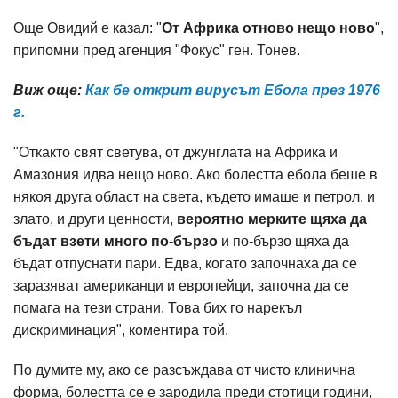
Още Овидий е казал: "
От Африка отново нещо ново
",
припомни пред агенция "Фокус" ген. Тонев.
Виж още:
Как бе открит вирусът Ебола през 1976
г.
"Откакто свят светува, от джунглата на Африка и
Амазония идва нещо ново. Ако болестта ебола беше в
някоя друга област на света, където имаше и петрол, и
злато, и други ценности,
вероятно мерките щяха да
бъдат взети много по-бързо
и по-бързо щяха да
бъдат отпуснати пари. Едва, когато започнаха да се
заразяват американци и европейци, започна да се
помага на тези страни. Това бих го нарекъл
дискриминация", коментира той.
По думите му, ако се разсъждава от чисто клинична
форма, болестта се е зародила преди стотици години,