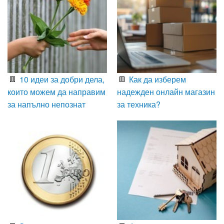
10 идеи за добри дела,
Как да изберем
които можем да направим
надежден онлайн магазин
за напълно непознат
за техника?