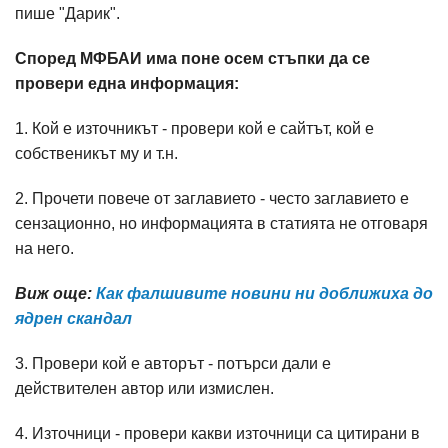
пише "Дарик".
Според МФБАИ има поне осем стъпки да се
провери една информация:
1. Кой е източникът - провери кой е сайтът, кой е
собственикът му и т.н.
2. Прочети повече от заглавието - често заглавието е
сензационно, но информацията в статията не отговаря
на него.
Виж още:
Как фалшивите новини ни доближиха до
ядрен скандал
3. Провери кой е авторът - потърси дали е
действителен автор или измислен.
4. Източници - провери какви източници са цитирани в