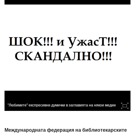
"Любимите" експресивни думички в заглавията на някои медии
Международната федерация на библиотекарските