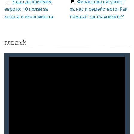
Защо да приемем
Финансова сигурност
еврото: 10 ползи за
за нас и семейството: Как
хората и икономиката
помагат застраховките?
ГЛЕДАЙ