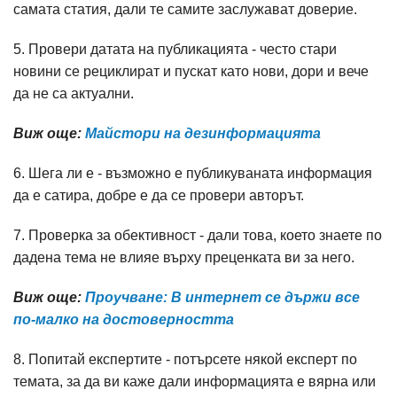
самата статия, дали те самите заслужават доверие.
5. Провери датата на публикацията - често стари
новини се рециклират и пускат като нови, дори и вече
да не са актуални.
Виж още:
Майстори на дезинформацията
6. Шега ли е - възможно е публикуваната информация
да е сатира, добре е да се провери авторът.
7. Проверка за обективност - дали това, което знаете по
дадена тема не влияе върху преценката ви за него.
Виж още:
Проучване: В интернет се държи все
по-малко на достоверността​
8. Попитай експертите - потърсете някой експерт по
темата, за да ви каже дали информацията е вярна или