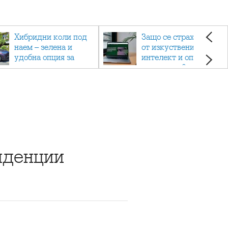
Хибридни коли под
Защо се страхуваме
наем – зелена и
от изкуствения
удобна опция за
интелект и опасен ли
пътуване
е наистина?
нденции