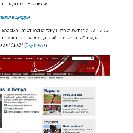
те градове в Бразилия.
гария в цифри
информация относно текущите събития е Би Би Си
трето място се нареждат сайтовете на таблоида
изия "Скай" (
Sky News
).