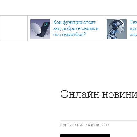
- до
Кои функции стоят
Те
обратно
зад добрите снимки
пр
със смартфон?
еж
ино
са 
Онлайн новини
ПОНЕДЕЛНИК, 16 ЮНИ, 2014