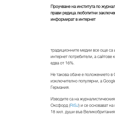
Проучване на института по журна
прави редица любопитни заключен
информират в интернет
традиционните медии все още са 
интернет потребители, а сайтове к
едва от 16%.
Не такова обаче е положението в
изключително популярни, а Googl
Германия.
Изводите са на журналистическия 
Оксфорд (
RISJ
) и се основават н
18 хил. души във Великобритания