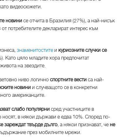
 като видеосюжети.
ите новини
се отчита в Бразилия (27%), а най-нисък
3 от потребителите декларират интерес към
изнеса,
знаменитостите
и
куриозните случки се
%). Като цяло младите хора предпочитат
живота на звездите.
световно ниво логично
спортните вести
са най-
ските новини
и случващото се в конкретни
много американците.
азват слабо популярни
сред участниците в
о носят, в някои държави е едва 10%. Според по-
се зареждат твърде дълго
, а някои признават, че
не
съдържание през мобилните мрежи.