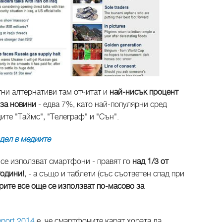
тни алтернативи там отчитат и
най-нисък процент
 за новини
- едва 7%, като най-популярни сред
ите "Таймс", "Телеграф" и "Сън".
дел в медиите
 се използват смартфони - правят го
над 1/3 от
години!
, - а също и таблети (със съответен спад при
ите все още се използват по-масово за
eport 2014
е, че смартфоните карат хората да