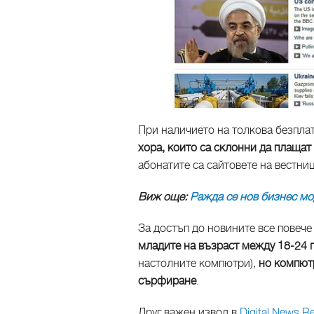
При наличието на толкова безпла
хора, които са склонни да плащат
абонатите са сайтовете на вестниц
Виж още:
Ражда се нов бизнес мо
За достъп до новините все повече
младите на възраст между 18-24 
настолните компютри),
но компютр
сърфиране
.
Друг важен извод в
Digital News R