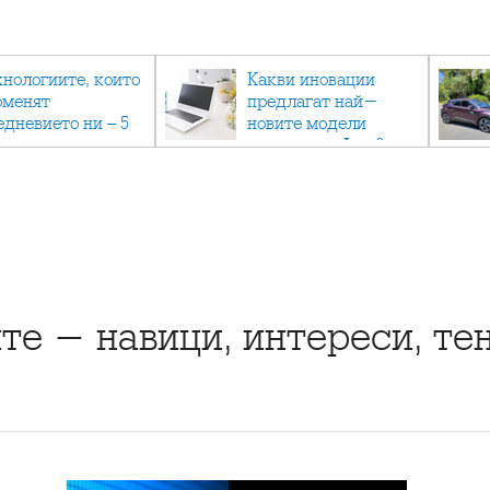
хнологиите, които
Какви иновации
оменят
предлагат най-
едневието ни – 5
новите модели
вации, които вече
лаптопи на Acer?
тук
те - навици, интереси, те