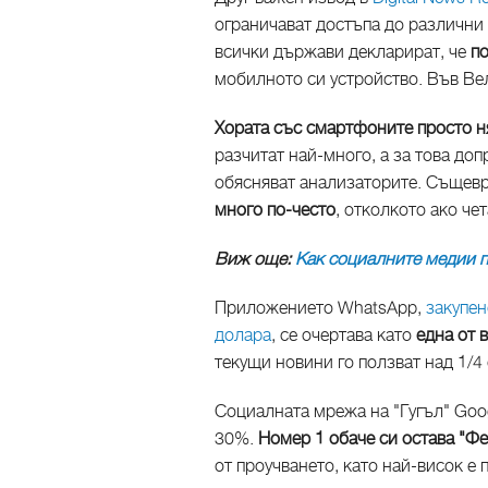
ограничават достъпа до различни
всички държави декларират, че
п
мобилното си устройство. Във Вел
Хората със смартфоните просто 
разчитат най-много, а за това до
обясняват анализаторите. Същевр
много по-често
, отколкото ако че
Виж още:
Как социалните медии 
Приложението WhatsApp,
закупен
долара
, се очертава като
една от
текущи новини го ползват над 1/4 
Социалната мрежа на "Гугъл" Goo
30%.
Номер 1 обаче си остава "Ф
от проучването, като най-висок е 