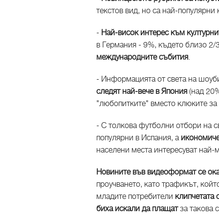
текстов вид, но са най-популярни
-
Най-висок интерес към културн
в Германия - 9%, където близо 2/
международните събития
.
- Информацията от света на шоуб
следят най-вече в Япония
(над 20
"любопитките" вместо клюките за 
- С толкова футболни отбори на 
популярни в Испания, а
икономиче
населени места интересуват най-
Новините във видеоформат се ок
проучването, като трафикът, койт
младите потребители
клипчетата 
биха искали да плащат
за такова 