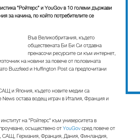
листика "Ройтерс" и YouGov в 10 големи държави
ия за начина, по който потребителите се
Във Великобритания, където
обществената Би Би Си отдавна
пренасочи ресурсите си към интернет,
източник на новини за повече от половината
ато Buzzfeed и Huffington Post са предпочитани
 САЩ и Япония, където новите медии са
e News остава водещ играч в Италия, Франция и
институт на "Ройтерс" към университета в
а проучване, осъществено от
YouGov
сред повече от
, САЩ, Германия, Франция, Дания, Финландия,