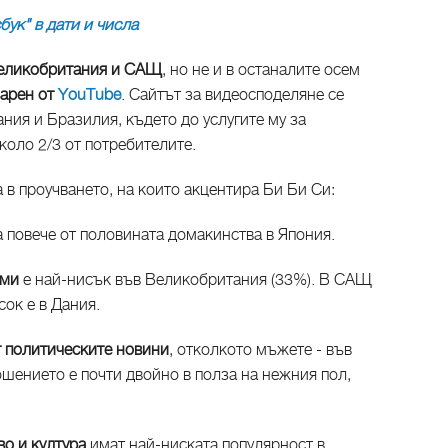
ук" в дати и числа
 Великобритания и САЩ
, но не и в останалите осем
варен от
YouTube
. Сайтът за видеосподеляне се
ания и Бразилия, където до услугите му за
оло 2/3 от потребителите.
 в проучването, на които акцентира Би Би Си:
а повече от половината домакинства в Япония.
еми
е най-нисък във Великобритания (33%). В САЩ
сок е в Дания.
т политическите новини
, отколкото мъжете - във
ението е почти двойно в полза на нежния пол,
во и култура
имат най-ниската популярност в