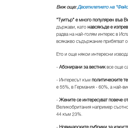
Виж още:
Десетилетието на "Фейсб
"Туитър" е много популярен във
държави, като
навсякъде е изпре
радва на най-голям интерес в Исп
всякакво съдържание прибягват ок
Ето и още някои интересни извода
-
Абонирани за вестник
все още с
- Интересът към
политическите т
е 55%, в Германия - 60%, а най-ви
-
Жените се интересуват повече о
Великобритания например съотнош
44 към 23%.
-
Новинарските рубрики за изкуст