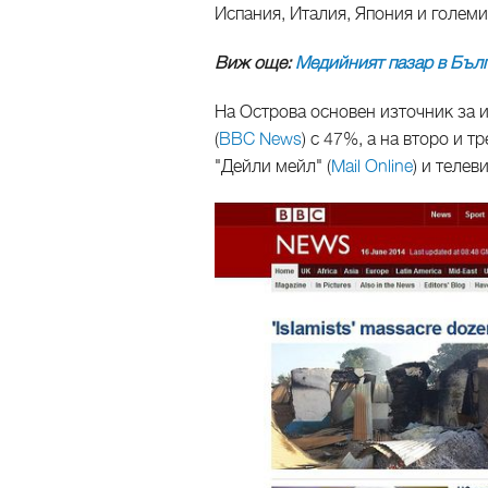
Испания, Италия, Япония и големи
Виж още:
Медийният пазар в Бъл
На Острова основен източник за 
(
BBC News
) с 47%, а на второ и 
"Дейли мейл" (
Mail Online
) и телев