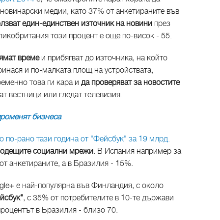
 новинарски медии, като 37% от анкетираните във
олзват един-единствен източник на новини
през
икобритания този процент е още по-висок - 55.
нямат време
и прибягват до източника, на който
принася и по-малката площ на устройствата,
еменно това ги кара и
да проверяват за новостите
тат вестници или гледат телевизия.
променят бизнеса
о по-рано тази година от "Фейсбук" за 19 млрд.
 водещите социални мрежи
. В Испания например за
от анкетираните, а в Бразилия - 15%.
gle+ е най-популярна във Финландия, с около
ейсбук"
, с 35% от потребителите в 10-те държави
процентът в Бразилия - близо 70.