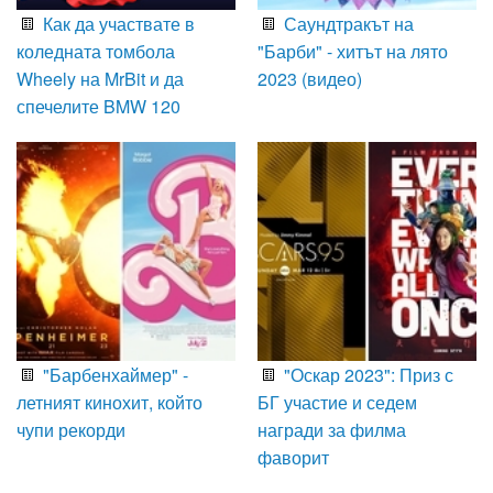
Как да участвате в
Саундтракът на
коледната томбола
"Барби" - хитът на лято
Wheely на MrBit и да
2023 (видео)
спечелите BMW 120
"Барбенхаймер" -
"Оскар 2023": Приз с
летният кинохит, който
БГ участие и седем
чупи рекорди
награди за филма
фаворит