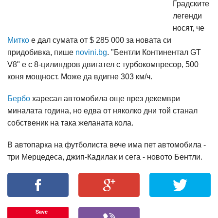
Градските
легенди
носят, че
Митко
е дал сумата от $ 285 000 за новата си
придобивка, пише
novini.bg
. "Бентли Континентал GT
V8" е с 8-цилиндров двигател с турбокомпресор, 500
коня мощност. Може да вдигне 303 км/ч.
Бербо
харесал автомобила още през декември
миналата година, но едва от няколко дни той станал
собственик на така желаната кола.
В автопарка на футболиста вече има пет автомобила -
три Мерцедеса, джип-Кадилак и сега - новото Бентли.
Save