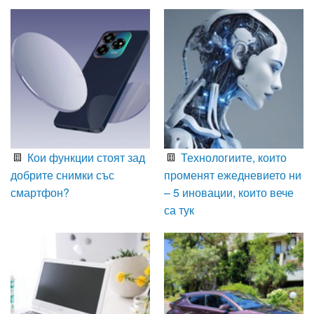
Кои функции стоят зад
Технологиите, които
добрите снимки със
променят ежедневието ни
смартфон?
– 5 иновации, които вече
са тук