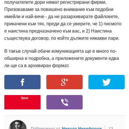
получателите дори нямат регистрирани фирми.
Призоваваме за повишено внимание към подобни
имейли и най-вече - да не разархивирате файловете,
прикачени към тях, преди да се уверите, че 1) писмото
е наистина предназначено към вас, и 2) Наистина
съществува договор, по който дължите някакви пари.
В такъв случай обаче комуникацията ще е много по-
обширна и подробна, а приложените документи едва
ли ще са в архивиран формат.
Save
Публикувано от
Никола Никифоров
13