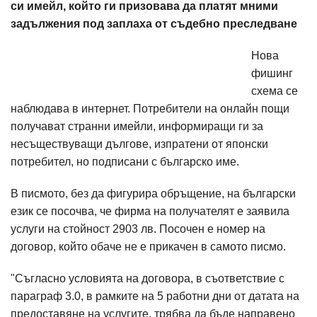
си имейл, който ги призовава да платят мними
задължения под заплаха от съдебно преследване
Нова
фишинг
схема се
наблюдава в интернет. Потребители на онлайн пощи
получават странни имейли, информиращи ги за
несъществуващи дългове, изпратени от японски
потребител, но подписани с българско име.
В писмото, без да фигурира обръщение, на български
език се посочва, че фирма на получателят е заявила
услуги на стойност 2903 лв. Посочен е номер на
договор, който обаче не е прикачен в самото писмо.
"Съгласно условията на договора, в съответствие с
параграф 3.0, в рамките на 5 работни дни от датата на
предоставяне на услугите, трябва да бъде направено