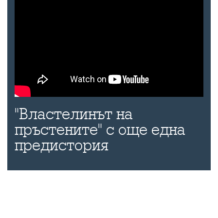
"Властелинът на
пръстените" с още една
предистория