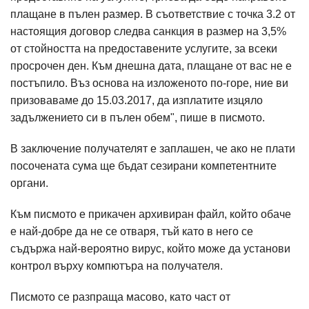
плащане в пълен размер. В съответствие с точка 3.2 от
настоящия договор следва санкция в размер на 3,5%
от стойността на предоставените услугите, за всеки
просрочен ден. Към днешна дата, плащане от вас не е
постъпило. Въз основа на изложеното по-горе, ние ви
призоваваме до 15.03.2017, да изплатите изцяло
задължението си в пълен обем", пише в писмото.
В заключение получателят е заплашен, че ако не плати
посочената сума ще бъдат сезирани компетентните
органи.
Към писмото е прикачен архивиран файл, който обаче
е най-добре да не се отваря, тъй като в него се
съдържа най-вероятно вирус, който може да установи
контрол върху компютъра на получателя.
Писмото се разпраща масово, като част от