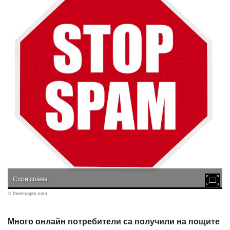
Спри спама
© freeimages.com
Много онлайн потребители са получили на пощите