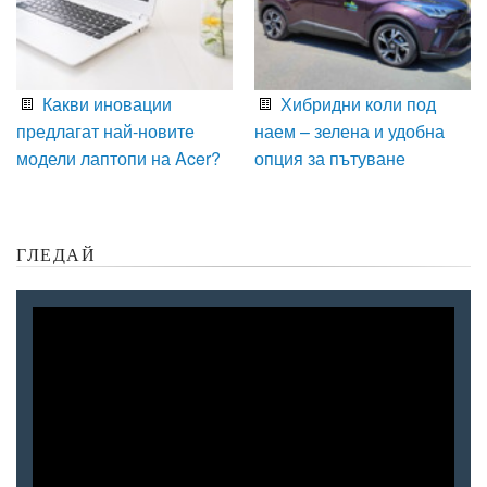
Какви иновации
Хибридни коли под
предлагат най-новите
наем – зелена и удобна
модели лаптопи на Acer?
опция за пътуване
ГЛЕДАЙ