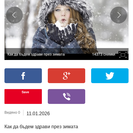
Как да бъдем здрави през зимата
14373 снимки
Save
Видяно 0
11.01.2026
Как да бъдем здрави през зимата