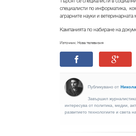
Търсят се специалисти в социални
специалисти по информатика, ком
аграрните науки и ветеринарната
Кампанията по набиране на доку
Източник: Нова телевизия
Публикувано от
Никол
Завършил журналистика
интересува от политика, медии, ак
развитието технологиите и света н