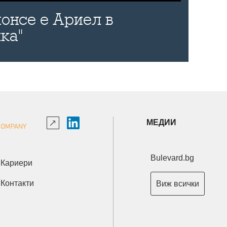
онсе е Ариел в
ка"
МЕДИИ
Bulevard.bg
Кариери
Контакти
Виж всички