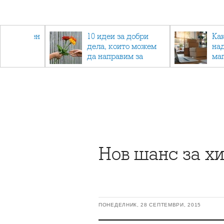
 - намален
10 идеи за добри
Ка
спортни
дела, които можем
на
ия
да направим за
ма
напълно непознат
Нов шанс за х
ПОНЕДЕЛНИК, 28 СЕПТЕМВРИ, 2015