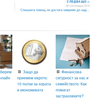
СЛЕДВАЩО
>>
28 Септември 2015
Спешната помощ не достига навреме до над…
зберем
Защо да
Финансова
нлайн
приемем еврото:
сигурност за нас и
10 ползи за хората
семейството: Как
и икономиката
помагат
застраховките?