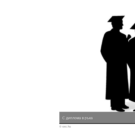
С диплома в ръка
© sxc.hu