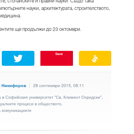
те, стопанските и правни науки. Също така
пютърните науки, архитектурата, строителството,
 медицина.
ментите ще продължи до 23 октомври.
Save
а Никифоров
28 септември 2015, 08:11
 в Софийския университет "Св. Климент Охридски",
туалните процеси в обществото,
а комуникациите