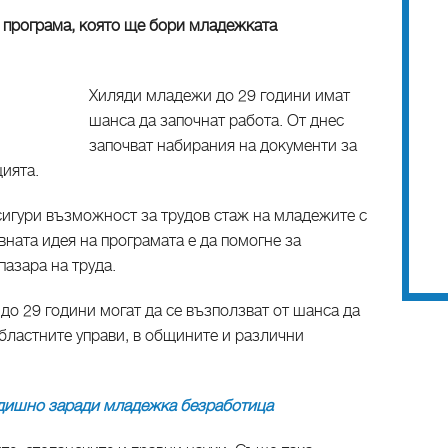
 програма, която ще бори младежката
Хиляди младежи до 29 години имат
шанса да започнат работа. От днес
започват набирания на документи за
ията.
сигури възможност за трудов стаж на младежите с
вната идея на програмата е да помогне за
пазара на труда.
о 29 години могат да се възползват от шанса да
областните управи, в общините и различни
одишно заради младежка безработица