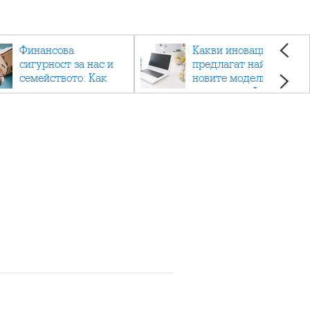
Финансова
Какви иновации
сигурност за нас и
предлагат най-
семейството: Как
новите модели
помагат
лаптопи на Acer?
застраховките?