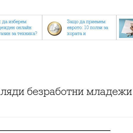
к да изберем
Защо да приемем
дежден онлайн
еврото: 10 ползи за
газин за техника?
хората и
икономиката
иляди безработни младежи