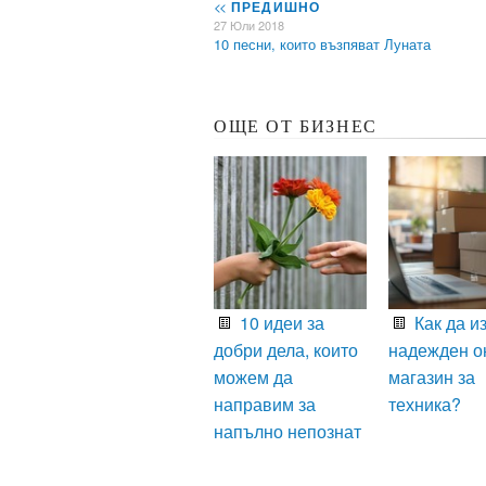
<<
ПРЕДИШНО
27 Юли 2018
10 песни, които възпяват Луната
ОЩЕ ОТ БИЗНЕС
10 идеи за
Как да и
добри дела, които
надежден о
можем да
магазин за
направим за
техника?
напълно непознат