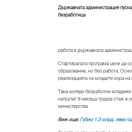
Държавната администрация пуска
безработица
работа в държавната администрац
Стартиралата програма цели да о
образование, но без работа. Осно
реализацията на младите хора на 
Така хиляди безработни младежи д
натрупат 9 месеца трудов стаж в 
министерства.
Виж още:
Губим 1,3 млрд. лева г