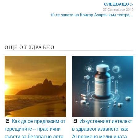
СЛЕДВАЩО
>>
27 Септември 2015
10-те завета на Крикор Азарян към театра…
ОЩЕ ОТ ЗДРАВНО
Как да се предпазим от
Изкуственият интелект
горещините – практични
в здравеопазването: как
съвети за безопасно лято
AI променя медицината