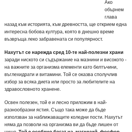
Ако
обърнем
глава
назад към историята, към древността, ще открием една
интересна бобова култура, която в днешно време
възвръща леко забравената си популярност.
Нахутът се нарежда сред 10-те най-полезни храни
заради ниското си съдържание на мазнини и високото -
на важните за организма елементи като белтъчини,
въглехидрати и витамини. Той се оказва сполучлив
избор за всяка диета или просто за любителите на
здравословното хранене.
Освен полезен, той е и лесно приложим в най-
разнообразни ястия. Също така може да бъде
използван за наближаващите коледни пости. Нахутът
няма да позволи на организма ви да бъде лишен от
нищо.
Той е особено богат на магнезий, фосфор,