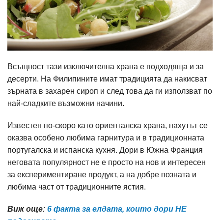
Всъщност тази изключителна храна е подходяща и за
десерти. На Филипините имат традицията да накисват
зърната в захарен сироп и след това да ги използват по
най-сладките възможни начини.
Известен по-скоро като ориенталска храна, нахутът се
оказва особено любима гарнитура и в традиционната
португалска и испанска кухня. Дори в Южна Франция
неговата популярност не е просто на нов и интересен
за експериментиране продукт, а на добре позната и
любима част от традиционните ястия.
Виж още:
6 факта за елдата, които дори НЕ