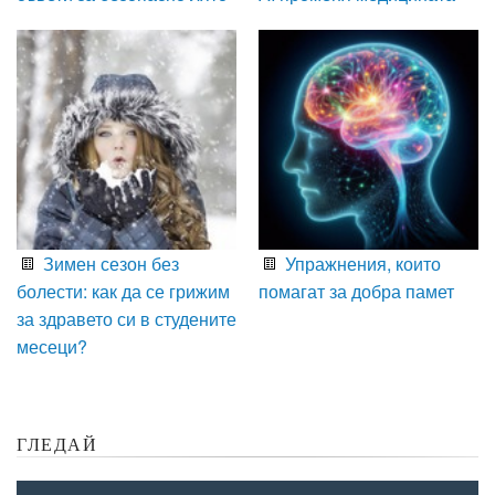
Зимен сезон без
Упражнения, които
болести: как да се грижим
помагат за добра памет
за здравето си в студените
месеци?
ГЛЕДАЙ