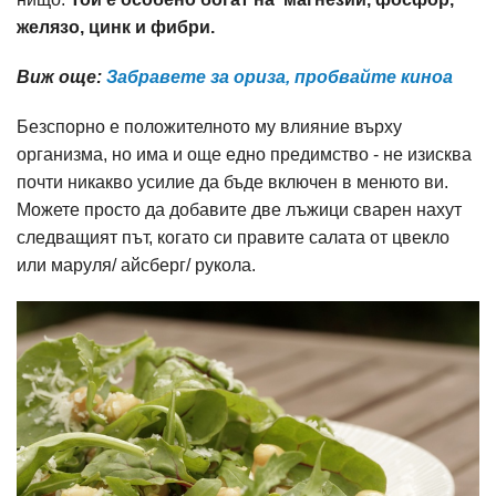
желязо, цинк и фибри.
Виж още:
Забравете за ориза, пробвайте киноа
Безспорно е положителното му влияние върху
организма, но има и още едно предимство - не изисква
почти никакво усилие да бъде включен в менюто ви.
Можете просто да добавите две лъжици сварен нахут
следващият път, когато си правите салата от цвекло
или маруля/ айсберг/ рукола.