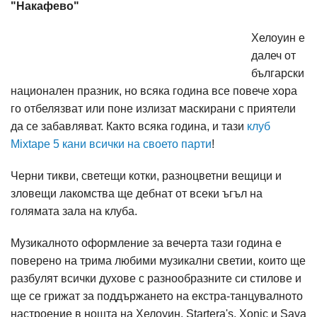
"Накафево"
Хелоуин е
далеч от
български
национален празник, но всяка година все повече хора
го отбелязват или поне излизат маскирани с приятели
да се забавляват. Както всяка година, и тази
клуб
Mixtape 5 кани всички на своето парти
!
Черни тикви, светещи котки, разноцветни вещици и
зловещи лакомства ще дебнат от всеки ъгъл на
голямата зала на клуба.
Музикалното оформление за вечерта тази година е
поверено на трима любими музикални светии, които ще
разбулят всички духове с разнообразните си стилове и
ще се грижат за поддържането на екстра-танцувалното
настроение в нощта на Хелоуин. Startera's, Xonic и Sava