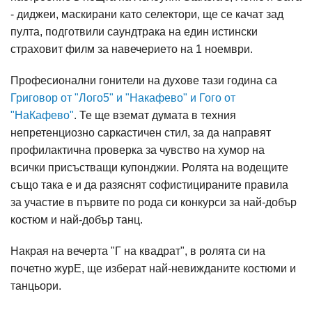
- диджеи, маскирани като селектори, ще се качат зад
пулта, подготвили саундтрака на един истински
страховит филм за навечериeто на 1 ноември.
Професионални гонители на духове тази година са
Григовор от "Лого5" и "Накафево" и Гого от
"НаКафево"
. Те ще вземат думата в техния
непретенциозно саркастичен стил, за да направят
профилактична проверка за чувство на хумор на
всички присъстващи купонджии. Ролята на водещите
също така е и да разяснят софистицираните правила
за участие в първите по рода си конкурси за най-добър
костюм и най-добър танц.
Накрая на вечерта "Г на квадрат", в ролята си на
почетно журЕ, ще изберат най-невижданите костюми и
танцьори.