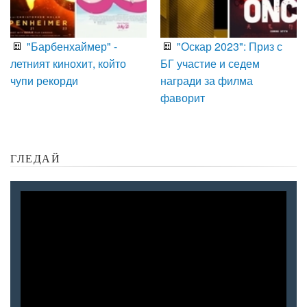
"Барбенхаймер" -
"Оскар 2023": Приз с
летният кинохит, който
БГ участие и седем
чупи рекорди
награди за филма
фаворит
ГЛЕДАЙ