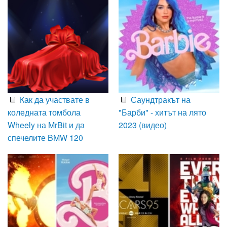
Как да участвате в
Саундтракът на
коледната томбола
"Барби" - хитът на лято
Wheely на MrBit и да
2023 (видео)
спечелите BMW 120