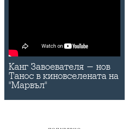
Канг Завоевателя - нов
Танос в киновселената на
"Марвъл"