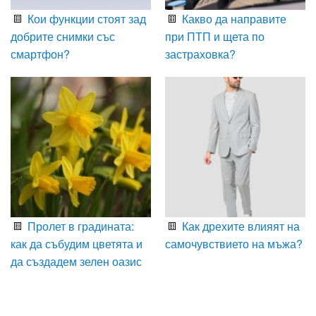
Кои функции стоят зад
Какво да направите
добрите снимки със
при ПТП и щета по
смартфон?
застраховка?
Пролет в градината:
Как дрехите влияят на
как да събудим цветята и
самочувствието на мъжа?
да създадем зелен оазис