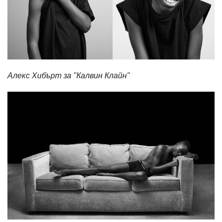
Алекс Хибърт за "Калвин Клайн"