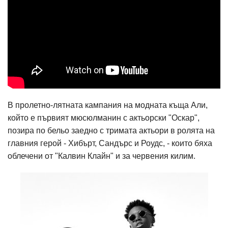
В пролетно-лятната кампания на модната къща Али,
който е първият мюсюлманин с актьорски "Оскар",
позира по бельо заедно с тримата актьори в ролята на
главния герой - Хибърт, Сандърс и Роудс, - които бяха
облечени от "Калвин Клайн" и за червения килим.