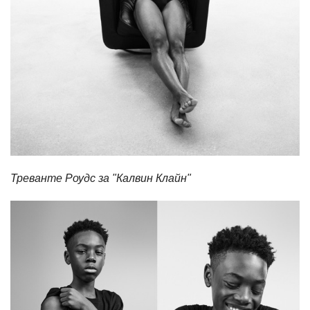
Треванте Роудс за "Калвин Клайн"