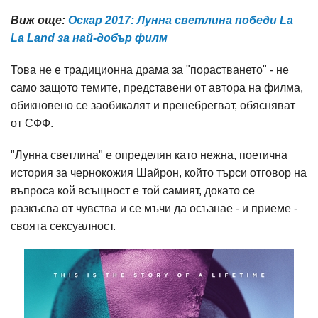
Виж още:
Оскар 2017: Лунна светлина победи La
La Land за най-добър филм
Това не е традиционна драма за "порастването" - не
само защото темите, представени от автора на филма,
обикновено се заобикалят и пренебрегват, обясняват
от СФФ.
"Лунна светлина" е определян като нежна, поетична
история за чернокожия Шайрон, който търси отговор на
въпроса кой всъщност е той самият, докато се
разкъсва от чувства и се мъчи да осъзнае - и приеме -
своята сексуалност.