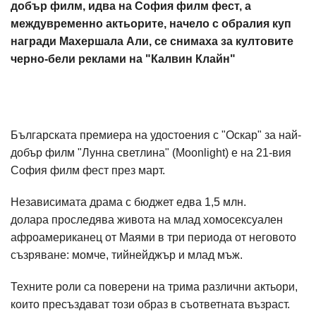
добър филм, идва на София филм фест, а
междувременно актьорите, начело с обралия куп
награди Махершала Али, се снимаха за култовите
черно-бели реклами на "Калвин Клайн"
Българската премиера на удостоения с "Оскар" за най-
добър филм "Лунна светлина" (Moonlight) е на 21-вия
София филм фест през март.
Независимата драма с бюджет едва 1,5 млн.
долара проследява живота на млад хомосексуален
афроамериканец от Маями в три периода от неговото
съзряване: момче, тийнейджър и млад мъж.
Техните роли са поверени на трима различни актьори,
които пресъздават този образ в съответната възраст.