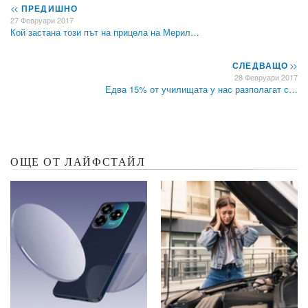
<<
ПРЕДИШНО
27 Февруари 2017
Кой застана този път на прицела на Мерил…
СЛЕДВАЩО
>>
28 Февруари 2017
Едва 15% от училищата у нас разполагат с…
ОЩЕ ОТ ЛАЙФСТАЙЛ