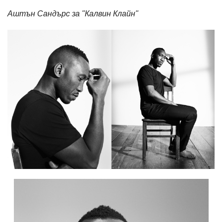
Аштън Сандърс за "Калвин Клайн"