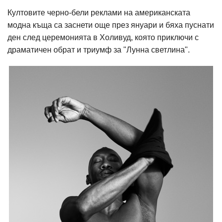
Култовите черно-бели реклами на американската
модна къща са заснети още през януари и бяха пуснати
ден след церемонията в Холивуд, която приключи с
драматичен обрат и триумф за "Лунна светлина".