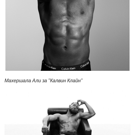
Махершала Али за "Калвин Клайн"