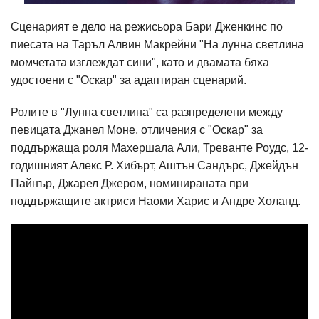
Сценарият е дело на режисьора Бари Дженкинс по
пиесата на Таръл Алвин Макрейни "На лунна светлина
момчетата изглеждат сини", като и двамата бяха
удостоени с "Оскар" за адаптиран сценарий.
Ролите в "Лунна светлина" са разпределени между
певицата Джанел Моне, отличения с "Оскар" за
поддържаща роля Махершала Али, Треванте Роудс, 12-
годишният Алекс Р. Хибърт, Аштън Сандърс, Джейдън
Пайнър, Джарел Джером, номинираната при
поддържащите актриси Наоми Харис и Андре Холанд.