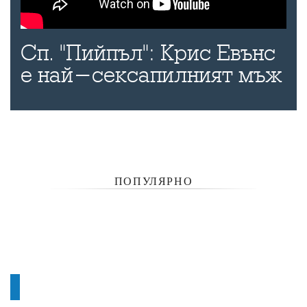
Сп. "Пийпъл": Крис Евънс
е най-сексапилният мъж
ПОПУЛЯРНО