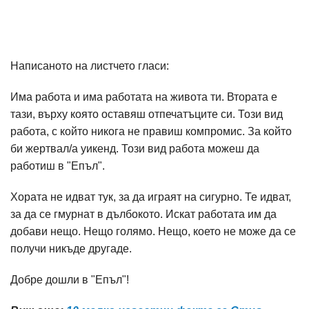
Написаното на листчето гласи:
Има работа и има работата на живота ти. Втората е
тази, върху която оставяш отпечатъците си. Този вид
работа, с който никога не правиш компромис. За който
би жертвал/а уикенд. Този вид работа можеш да
работиш в "Епъл".
Хората не идват тук, за да играят на сигурно. Те идват,
за да се гмурнат в дълбокото. Искат работата им да
добави нещо. Нещо голямо. Нещо, което не може да се
получи никъде другаде.
Добре дошли в "Епъл"!