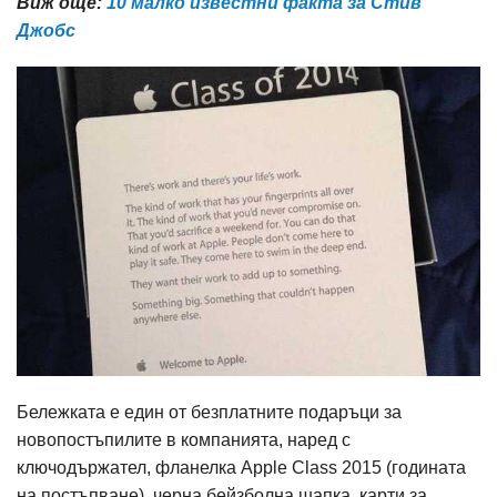
Виж още:
10 малко известни факта за Стив
Джобс
Бележката е един от безплатните подаръци за
новопостъпилите в компанията, наред с
ключодържател, фланелка Аpple Class 2015 (годината
на постъпване), черна бейзболна шапка, карти за