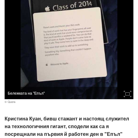
Бележката на "Епъл"
© Quora
Кристина Куан, бивш стажант и настоящ служител
на технологичния гигант, сподели как са я
посрещнали на първия й работен ден в "Епъл"