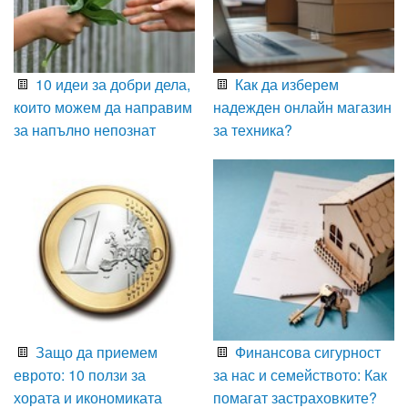
10 идеи за добри дела,
Как да изберем
които можем да направим
надежден онлайн магазин
за напълно непознат
за техника?
Защо да приемем
Финансова сигурност
еврото: 10 ползи за
за нас и семейството: Как
хората и икономиката
помагат застраховките?