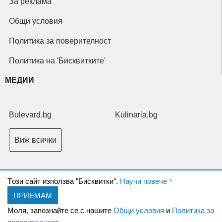
За реклама
Общи условия
Политика за поверителност
Политика на 'Бисквитките'
МЕДИИ
Bulevard.bg
Kulinaria.bg
Виж всички
Tози сайт използва "Бисквитки".
Научи повече
ПРИЕМАМ
Copyright © 2026 Ксениум ООД. Всички права запазени.
Developed by
Моля, запознайте се с нашите
Общи условия
и
Политика за
XeniumCompany.com
поверителност