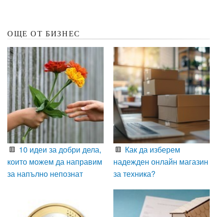
ОЩЕ ОТ БИЗНЕС
10 идеи за добри дела,
Как да изберем
които можем да направим
надежден онлайн магазин
за напълно непознат
за техника?