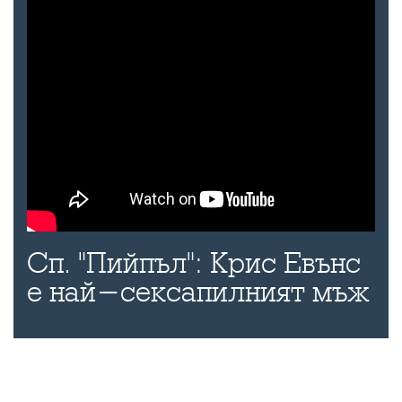
Сп. "Пийпъл": Крис Евънс
е най-сексапилният мъж