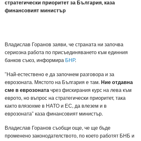
стратегически приоритет за България, каза
финансовият министър
Владислав Горанов заяви, че страната ни започва
сериозна работа по присъединяването към единния
банков съюз, информира
БНР
.
"Най-естествено е да започнем разговора и за
еврозоната. Мястото на България е там.
Ние отдавна
сме в еврозоната
чрез фискирания курс на лева към
еврото, но въпрос на стратегически приоритет, така
както влязохме в НАТО и ЕС, да влезем и в
еврозоната" каза финансовият министър.
Владислав Горанов съобщи още, че ще бъде
променено законодателството, по което работят БНБ и