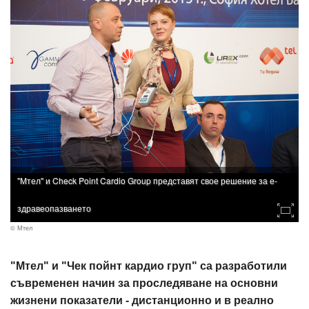
"Мтел" и Check Point Cardio Group представят свое решение за е-
здравеопазването
© Мтел
"Мтел" и "Чек пойнт кардио груп" са разработили
съвременен начин за проследяване на основни
жизнени показатели - дистанционно и в реално