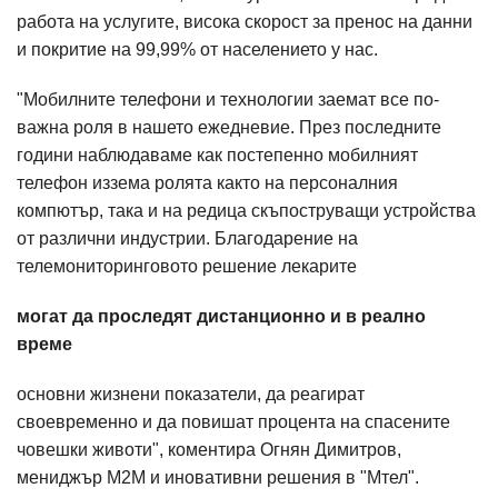
работа на услугите, висока скорост за пренос на данни
и покритие на 99,99% от населението у нас.
"Мобилните телефони и технологии заемат все по-
важна роля в нашето ежедневие. През последните
години наблюдаваме как постепенно мобилният
телефон иззема ролята както на персоналния
компютър, така и на редица скъпоструващи устройства
от различни индустрии. Благодарение на
телемониторинговото решение лекарите
могат да проследят дистанционно и в реално
време
основни жизнени показатели, да реагират
своевременно и да повишат процента на спасените
човешки животи", коментира Огнян Димитров,
мениджър М2М и иновативни решения в "Мтел".