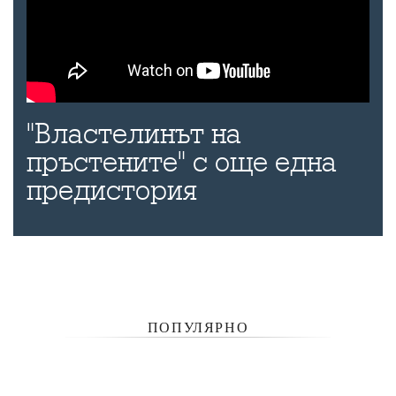
"Властелинът на
пръстените" с още една
предистория
ПОПУЛЯРНО