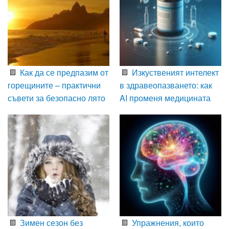
Как да се предпазим от
Изкуственият интелект
горещините – практични
в здравеопазването: как
съвети за безопасно лято
AI променя медицината
Зимен сезон без
Упражнения, които