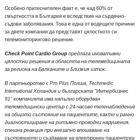
Особено притеснителен факт е, че над 60% от
смъртността в България е вследствие на сърдечно-
съдови заболявания. Това е една от водещите причини
за двете компании да представят цялостното си
телемониторингово решение.
Check Point Cardio Group
предлага иновативни
цялостни решения в областта на телемедицината
за региона на Балканите и Близкия изток.
В партньорство с Pro Plus Полша, Techmedic
International Холандия и българската "Интербизнес
91" компанията има напълно оборудван
телемедицински център с 24-часово теленаблюдение
на общото състояние на пациентите, както и ранно
диагностициране на ритъмно-проводни нарушения,
спешна реакция при внезапно влошаване на
състоянието и създаване на електронни пациентски