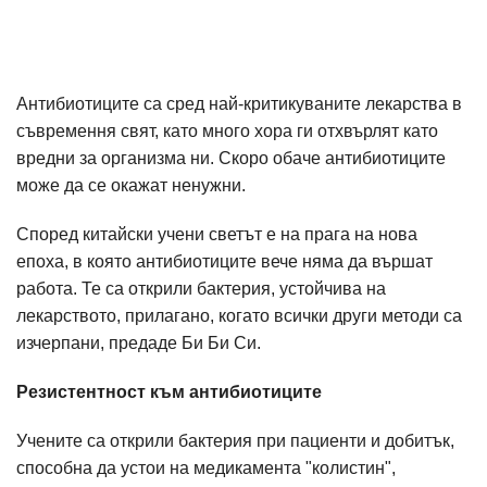
Антибиотиците са сред най-критикуваните лекарства в
съвремення свят, като много хора ги отхвърлят като
вредни за организма ни. Скоро обаче антибиотиците
може да се окажат ненужни.
Според китайски учени светът е на прага на нова
епоха, в която антибиотиците вече няма да вършат
работа. Те са открили бактерия, устойчива на
лекарствoто, прилагано, когато всички други методи са
изчерпани, предаде Би Би Си.
Резистентност към антибиотиците
Учените са открили бактерия при пациенти и добитък,
способна да устои на медикамента "колистин",