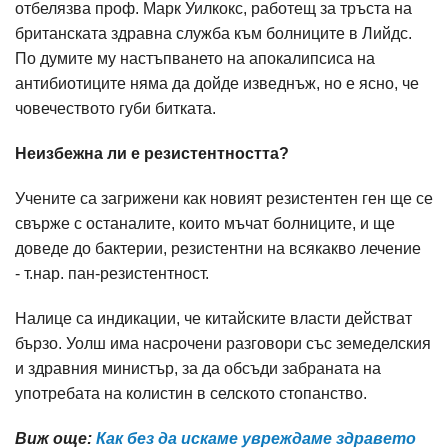
отбелязва проф. Марк Уилкокс, работещ за тръста на
британската здравна служба към болниците в Лийдс.
По думите му настъпването на апокалипсиса на
антибиотиците няма да дойде изведнъж, но е ясно, че
човечеството губи битката.
Неизбежна ли е резистентността?
Учените са загрижени как новият резистентен ген ще се
свърже с останалите, които мъчат болниците, и ще
доведе до бактерии, резистентни на всякакво лечение
- т.нар. пан-резистентност.
Налице са индикации, че китайските власти действат
бързо. Уолш има насрочени разговори със земеделския
и здравния министър, за да обсъди забраната на
употребата на колистин в селското стопанство.
Виж още:
Как без да искаме увреждаме здравето