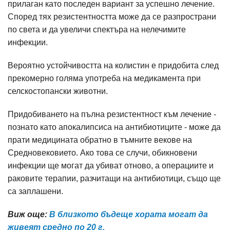
прилаган като последен вариант за успешно лечение.
Според тях резистентността може да се разпространи
по света и да увеличи спектъра на нелечимите
инфекции.
Вероятно устойчивостта на колистин е придобита след
прекомерно голяма употреба на медикамента при
селскостопански животни.
Придобиването на пълна резистентност към лечение -
познато като апокалипсиса на антибиотиците - може да
прати медицината обратно в тъмните векове на
Средновековието. Ако това се случи, обикновени
инфекции ще могат да убиват отново, а операциите и
раковите терапии, разчитащи на антибиотици, също ще
са заплашени.
Виж още:
В близкото бъдеще хората могат да
живеят средно по 20 г.