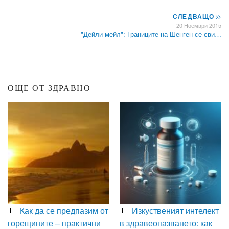
СЛЕДВАЩО
>>
20 Ноември 2015
"Дейли мейл": Границите на Шенген се сви…
ОЩЕ ОТ ЗДРАВНО
Как да се предпазим от
Изкуственият интелект
горещините – практични
в здравеопазването: как