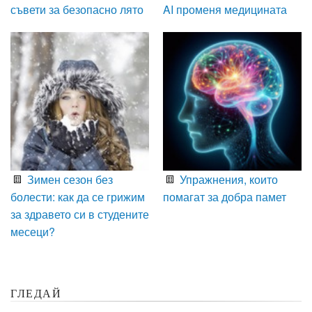
съвети за безопасно лято
AI променя медицината
Зимен сезон без
Упражнения, които
болести: как да се грижим
помагат за добра памет
за здравето си в студените
месеци?
ГЛЕДАЙ