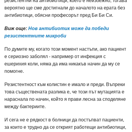
резистентни на антибиотици, което е неизбежно, тогава
вероятно ще сме достигнали до началото на ерата без
антибиотици, обясни професорът пред Би Би Си.
Виж още:
Нов антибиотик може да победи
резистентните микроби
По думите му, когато този момент настъпи, ако пациент
е сериозно заболял - например от инфекция с
ешерихия коли, няма да има никакъв начин да му се
помогне.
Резистентност към колистин е имало и преди. Въпреки
това съществената разлика е, че този път мутацията е
нараснала по начин, който я прави лесна за споделяне
между бактериите.
И сега не е рядкост в болници да постъпват пациенти,
за които е трудно да се открият работещи антибиотици,