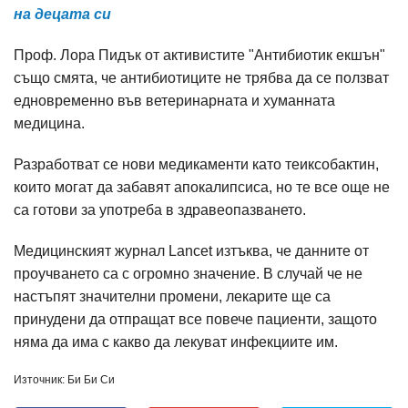
на децата си
Проф. Лора Пидък от активистите "Антибиотик екшън"
също смята, че антибиотиците не трябва да се ползват
едновременно във ветеринарната и хуманната
медицина.
Разработват се нови медикаменти като теиксобактин,
които могат да забавят апокалипсиса, но те все още не
са готови за употреба в здравеопазването.
Медицинският журнал Lancet изтъква, че данните от
проучването са с огромно значение. В случай че не
настъпят значителни промени, лекарите ще са
принудени да отпращат все повече пациенти, защото
няма да има с какво да лекуват инфекциите им.
Източник: Би Би Си