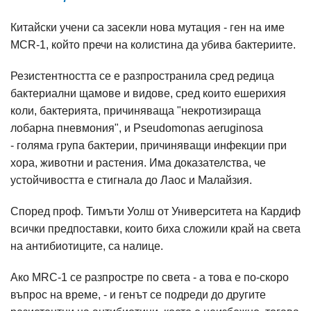
Китайски учени са засекли нова мутация - ген на име
MCR-1, който пречи на колистина да убива бактериите.
Резистентността се е разпространила сред редица
бактериални щамове и видове, сред които ешерихия
коли, бактерията, причиняваща "некротизираща
лобарна пневмония", и Pseudomonas aeruginosa
- голяма група бактерии, причиняващи инфекции при
хора, животни и растения. Има доказателства, че
устойчивостта е стигнала до Лаос и Малайзия.
Според проф. Тимъти Уолш от Университета на Кардиф
всички предпоставки, които биха сложили край на света
на антибиотиците, са налице.
Ако MRC-1 се разпростре по света - а това е по-скоро
въпрос на време, - и генът се подреди до другите