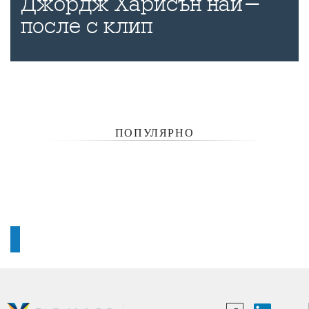
Джордж Харисън най-
после с клип
ПОПУЛЯРНО