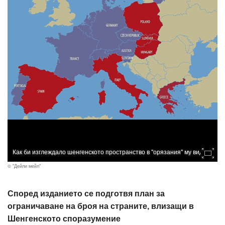
Как би изглеждало шенгенското пространство в "орязания" му вид
© "Дейли мейл"
Според изданието се подготвя план за
ограничаване на броя на страните, влизащи в
Шенгенското споразумение