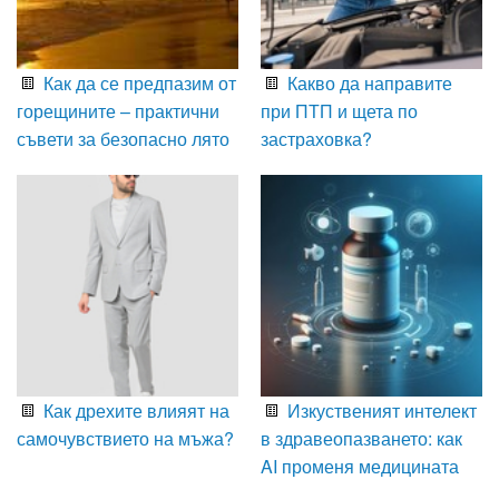
Как да се предпазим от
Какво да направите
горещините – практични
при ПТП и щета по
съвети за безопасно лято
застраховка?
Как дрехите влияят на
Изкуственият интелект
самочувствието на мъжа?
в здравеопазването: как
AI променя медицината