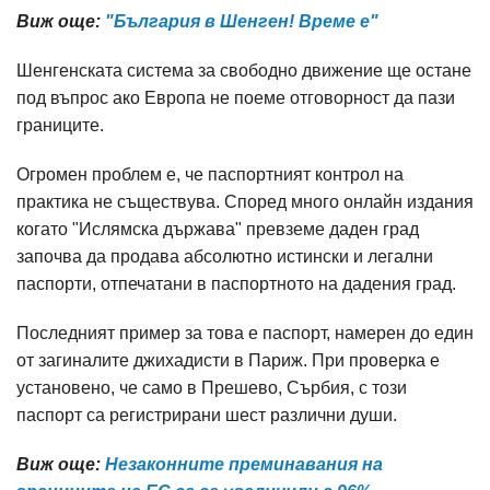
Виж още:
"България в Шенген! Време е"
Шенгенската система за свободно движение ще остане
под въпрос ако Европа не поеме отговорност да пази
границите.
Огромен проблем е, че паспортният контрол на
практика не съществува. Според много онлайн издания
когато "Ислямска държава" превземе даден град
започва да продава абсолютно истински и легални
паспорти, отпечатани в паспортното на дадения град.
Последният пример за това е паспорт, намерен до един
от загиналите джихадисти в Париж. При проверка е
установено, че само в Прешево, Сърбия, с този
паспорт са регистрирани шест различни души.
Виж още:
Незаконните преминавания на