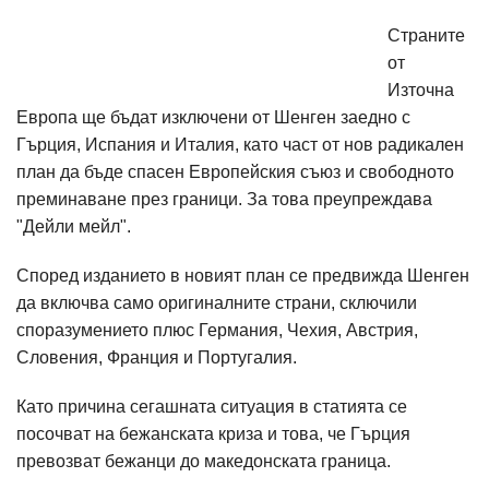
Страните
от
Източна
Европа ще бъдат изключени от Шенген заедно с
Гърция, Испания и Италия, като част от нов радикален
план да бъде спасен Европейския съюз и свободното
преминаване през граници. За това преупреждава
"Дейли мейл".
Според изданието в новият план се предвижда Шенген
да включва само оригиналните страни, сключили
споразумението плюс Германия, Чехия, Австрия,
Словения, Франция и Португалия.
Като причина сегашната ситуация в статията се
посочват на бежанската криза и това, че Гърция
превозват бежанци до македонската граница.