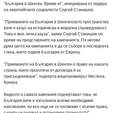
"България в Шенген. Време е!", инициирана от лидера
на европейските социалисти Сергей Станишев.
"Приемането на България в Шенгенското пространство
вече е казус на историческа и морална справедливост.
Това е моя лична кауза", заяви Сергей Станишев по
време на представянето на кампанията. По негови
думи целта на кампанията е да се събори и последната
стена, която отделя България от Европа.
"Приемането на България в Шенген е право на нашата
страна, което прoизтича от договора ѝ за
присъединяване", подчерта вицепремиерът Меглена
Кунева.
Видеото и самата кампания подчертават това, че
България вече е изпълнила всички необходими
изисквания, но все още не се ползваме с всички права,
с които се ползват и останалите страни от ЕС.