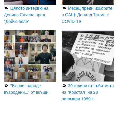
Цялото интервю на
Месец преди изборите
Деница Сачева пред
в САЩ: Доналд Тръмп с
"Дойче веле"
COVID-19
"Върви, народе
30 години от събитията
възродени..." от вкъщи
на "Кристал" на 26
октомври 1989 г.