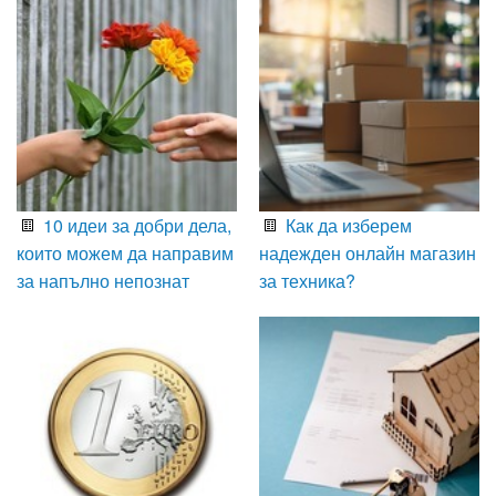
10 идеи за добри дела,
Как да изберем
които можем да направим
надежден онлайн магазин
за напълно непознат
за техника?