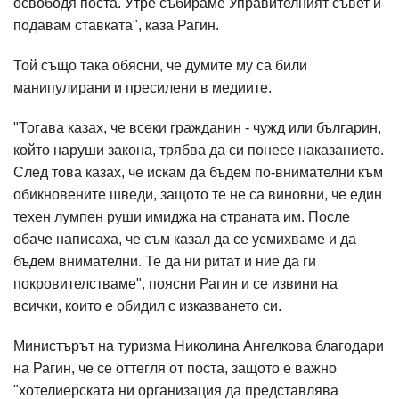
освободя поста. Утре събираме Управителният съвет и
подавам ставката", каза Рагин.
Той също така обясни, че думите му са били
манипулирани и пресилени в медиите.
"Тогава казах, че всеки гражданин - чужд или българин,
който наруши закона, трябва да си понесе наказанието.
След това казах, че искам да бъдем по-внимателни към
обикновените шведи, защото те не са виновни, че един
техен лумпен руши имиджа на страната им. После
обаче написаха, че съм казал да се усмихваме и да
бъдем внимателни. Те да ни ритат и ние да ги
покровителстваме", поясни Рагин и се извини на
всички, които е обидил с изказването си.
Министърът на туризма Николина Ангелкова благодари
на Рагин, че се оттегля от поста, защото е важно
"хотелиерската ни организация да представлява