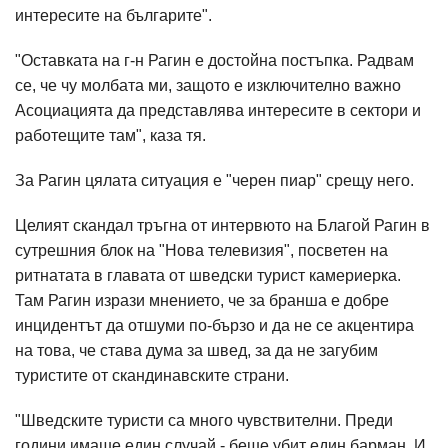
интересите на българите".
"Оставката на г-н Рагин е достойна постъпка. Радвам
се, че чу молбата ми, защото е изключително важно
Асоциацията да представлява интересите в сектори и
работещите там", каза тя.
За Рагин цялата ситуация е "черен пиар" срещу него.
Целият скандал тръгна от интервюто на Благой Рагин в
сутрешния блок на "Нова телевизия", посветен на
ритнатата в главата от шведски турист камериерка.
Там Рагин изрази мнението, че за бранша е добре
инцидентът да отшуми по-бързо и да не се акцентира
на това, че става дума за швед, за да не загубим
туристите от скандинавските страни.
"Шведските туристи са много чувствителни. Преди
години имаше един случай - беше убит един барман. И