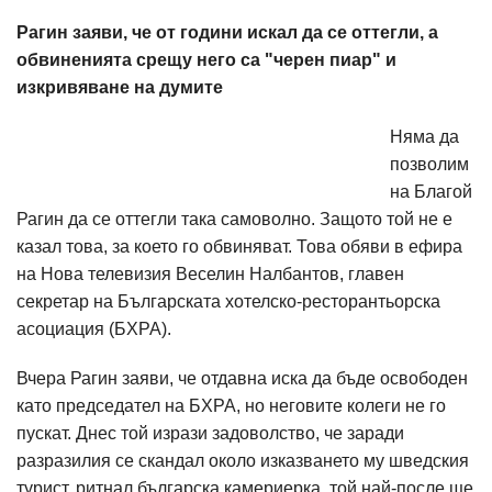
Рагин заяви, че от години искал да се оттегли, а
обвиненията срещу него са "черен пиар" и
изкривяване на думите
Няма да
позволим
на Благой
Рагин да се оттегли така самоволно. Защото той не е
казал това, за което го обвиняват. Това обяви в ефира
на Нова телевизия Веселин Налбантов, главен
секретар на Българската хотелско-ресторантьорска
асоциация (БХРА).
Вчера Рагин заяви, че отдавна иска да бъде освободен
като председател на БХРА, но неговите колеги не го
пускат. Днес той изрази задоволство, че заради
разразилия се скандал около изказването му шведския
турист, ритнал българска камериерка, той най-после ще