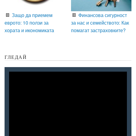
Защо да приемем
Финансова сигурност
еврото: 10 ползи за
за нас и семейството: Как
хората и икономиката
помагат застраховките?
ГЛЕДАЙ