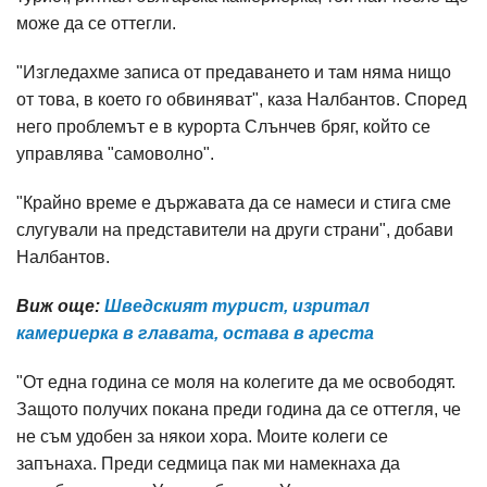
може да се оттегли.
"Изгледахме записа от предаването и там няма нищо
от това, в което го обвиняват", каза Налбантов. Според
него проблемът е в курорта Слънчев бряг, който се
управлява "самоволно".
"Крайно време е държавата да се намеси и стига сме
слугували на представители на други страни", добави
Налбантов.
Виж още:
Шведският турист, изритал
камериерка в главата, остава в ареста
"От една година се моля на колегите да ме освободят.
Защото получих покана преди година да се оттегля, че
не съм удобен за някои хора. Моите колеги се
запънаха. Преди седмица пак ми намекнаха да