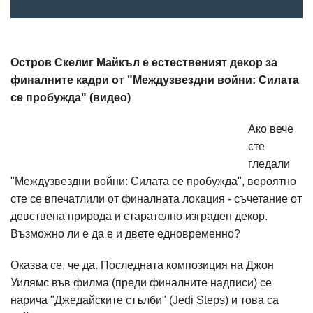
Остров Скелиг Майкъл е естественият декор за
финалните кадри от "Междузвездни войни: Силата
се пробужда" (видео)
Ако вече
сте
гледали
"Междузвездни войни: Силата се пробужда", вероятно
сте се впечатлили от финалната локация - съчетание от
девствена природа и старателно изграден декор.
Възможно ли е да е и двете едновременно?
Оказва се, че да. Последната композиция на Джон
Уилямс във филма (преди финалните надписи) се
нарича "Джедайските стълби" (Jedi Steps) и това са