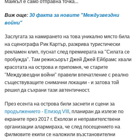
Майкъл е само отправна точка...
Виж още:
30 факта за новите "Междузвездни
войни"
Заслугата за намирането на това уникално място била
на сценографа Рик Картър, разкрива туристически
рекламен клип, пуснат след премиерата на "Силата се
пробужда". Там режисьорът Джей Джей Ейбрамс хвали
красотата на острова и припомня, че старите
"Междузвездни войни" правели впечатление с реално
съществуващите снимачни локации - и затова той
решил да съхрани тази автентичност.
През есента на острова били заснети и сцени за
продължението - Епизод VIII
, планиран да излезе по
екраните през 2017 г. Еколози и неправителствени
организации алармираха, че след посещението на
филмовите екипи се наложили възстановителни