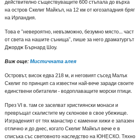
действително съществуващите 600 стъпала до върха
на остров Скелиг Майкъл, на 12 км от югозападния бряг
на Ирландия.
Това е "невероятно, невъзможно, безумно място... част
от света на нашите сънища", пише за него драматургът
Джордж Бърнард Шоу.
Виж още:
Мистичната алея
Островът, висок едва 218 м, и неговият съсед Малък
Скелиг по принцип са известни най-вече заради своите
единствени обитатели - водоплаващите морски птици.
През VI в. там се заселват християнски монаси и
превръщат скалистите му склонове в свое убежище.
Изграденият от тях манастир с каменни хижи е запазен
отлично и до днес, когато Скелиг Майкъл вече е в
списъка със световното наследство на ЮНЕСКО. Тяхно