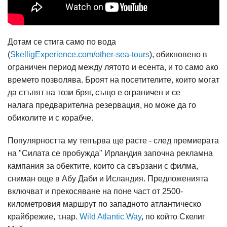
Дотам се стига само по вода
(
SkelligExperience.com/other-sea-tours
), обикновено в
ограничен период между лятото и есента, и то само ако
времето позволява. Броят на посетителите, които могат
да стъпят на този бряг, също е ограничен и се
налага предварителна резервация, но може да го
обиколите и с корабче.
Популярността му тепърва ще расте - след премиерата
на "Силата се пробужда" Ирландия започна рекламна
кампания за обектите, които са свързани с филма,
сниман още в Абу Даби и Исландия. Предложенията
включват и прекосяване на поне част от 2500-
километровия маршрут по западното атлантическо
крайбрежие, т.нар.
Wild Atlantic Way
, по който Скелиг