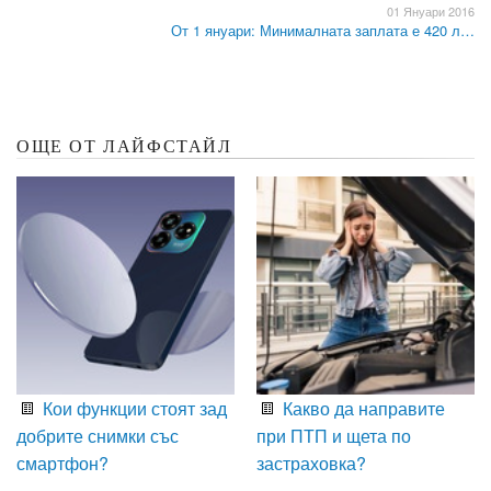
01 Януари 2016
От 1 януари: Минималната заплата е 420 л…
ОЩЕ ОТ ЛАЙФСТАЙЛ
Кои функции стоят зад
Какво да направите
добрите снимки със
при ПТП и щета по
смартфон?
застраховка?