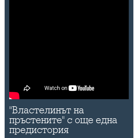
"Властелинът на
пръстените" с още една
предистория