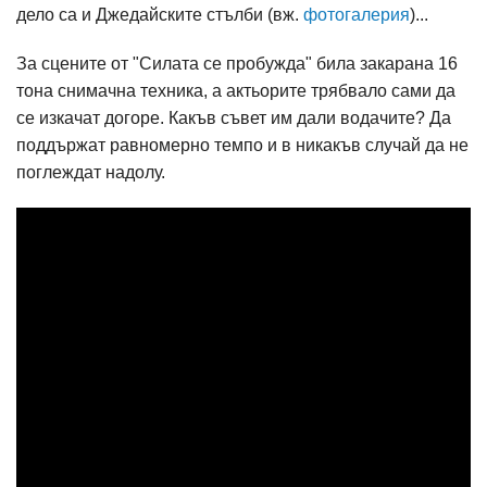
дело са и Джедайските стълби (вж.
фотогалерия
)...
За сцените от "Силата се пробужда" била закарана 16
тона снимачна техника, а актьорите трябвало сами да
се изкачат догоре. Какъв съвет им дали водачите? Да
поддържат равномерно темпо и в никакъв случай да не
поглеждат надолу.