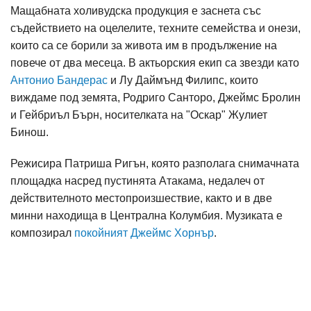
Мащабната холивудска продукция е заснета със
съдействието на оцелелите, техните семейства и онези,
които са се борили за живота им в продължение на
повече от два месеца. В актьорския екип са звезди като
Антонио Бандерас
и Лу Даймънд Филипс, които
виждаме под земята, Родриго Санторо, Джеймс Бролин
и Гейбриъл Бърн, носителката на "Оскар" Жулиет
Бинош.
Режисира Патриша Ригън, която разполага снимачната
площадка насред пустинята Атакама, недалеч от
действителното местопроизшествие, както и в две
минни находища в Централна Колумбия. Музиката е
композирал
покойният Джеймс Хорнър
.