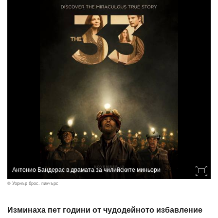
Антонио Бандерас в драмата за чилийските миньори
© Уорнър брос. пикчърс
Изминаха пет години от чудодейното избавление