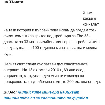
на 33-мата
Знам
какъв е
финалът
на тази история и въпреки това искам да гледам този
филм, коментира зрител под трейлъра за The 33 -
драмата за 33-мата чилийски миньори, погребани живи
след срутване в 100-годишна мина за златна и медна
руда.
Целият свят следи със затаен дъх спасителната
операция. На 13 октомври 2010 г., 69 дни след
инцидента, международен екип ги изважда на
повърхността от дълбочина колкото 200-етажна сграда.
Видео:
Чилийските миньори надъхват
националите си за световното по футбол