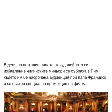
В деня на петгодишнината от чудодейното си
избавление чилийските миньори се събраха в Рим,
където им бе насрочена аудиенция при папа Франциск
и се състоя специална прожекция на филма.