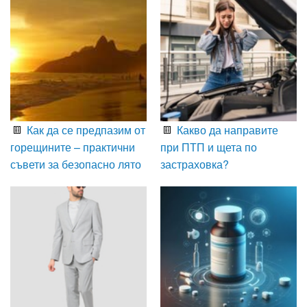
Как да се предпазим от
Какво да направите
горещините – практични
при ПТП и щета по
съвети за безопасно лято
застраховка?