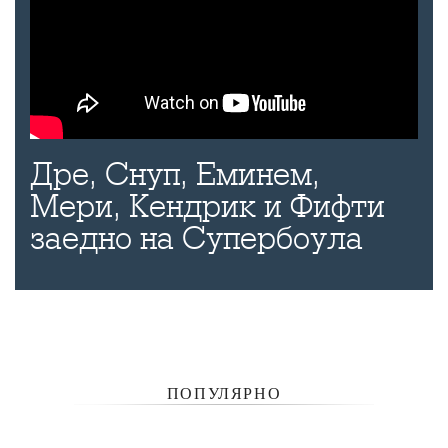
Дре, Снуп, Еминем,
Мери, Кендрик и Фифти
заедно на Супербоула
ПОПУЛЯРНО