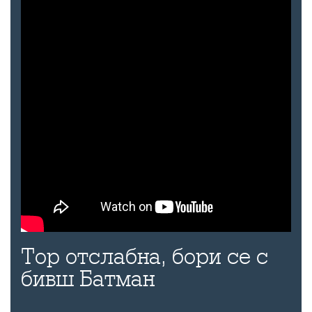
Тор отслабна, бори се с
бивш Батман