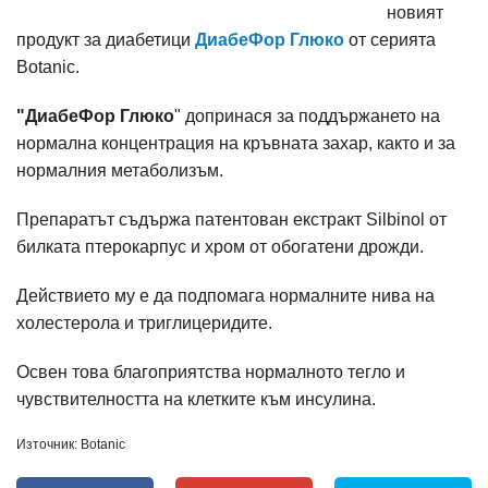
новият
продукт за диабетици
ДиабеФор Глюко
от серията
Botanic.
"ДиабеФор Глюко
" допринася за поддържането на
нормална концентрация на кръвната захар, както и за
нормалния метаболизъм.
Препаратът съдържа патентован екстракт Silbinol от
билката птерокарпус и хром от обогатени дрожди.
Действието му е да подпомага нормалните нива на
холестерола и триглицеридите.
Освен това благоприятства нормалното тегло и
чувствителността на клетките към инсулина.
Източник: Botanic