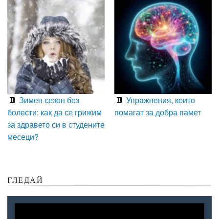
Зимен сезон без
Упражнения, които
болести: как да се грижим
помагат за добра памет
за здравето си в студените
месеци?
ГЛЕДАЙ