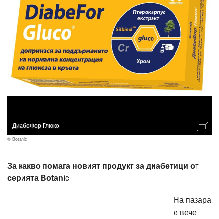
ДиабеФор Глюко
© Botanic
За какво помага новият продукт за диабетици от
серията Botanic
На пазара
е вече