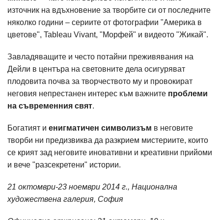
източник на вдъхновение за творбите си от последните
няколко години – сериите от фотографии "Америка в
цветове", Tableau Vivant, "Морфей" и видеото "Жикай".
Завладяващите и често потайни преживявания на
Дейли в центъра на световните дела осигуряват
плодовита почва за творчеството му и провокират
неговия непрестанен интерес към важните
проблеми
на съвременния свят
.
Богатият и
енигматичен символизъм
в неговите
творби ни предизвиква да разкрием мистериите, които
се крият зад неговите иновативни и креативни прийоми
и вече "разсекретени" истории.
21 oктомври-23 ноември 2014 г., Национална
художествена галерия, София