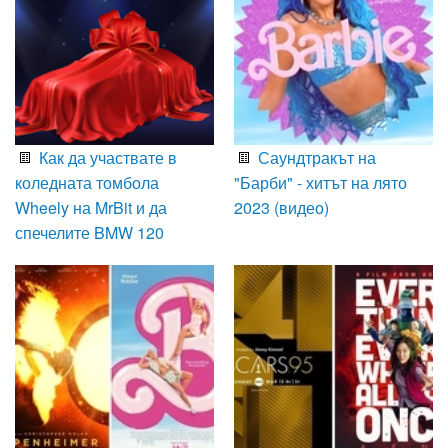
Как да участвате в
Саундтракът на
коледната томбола
"Барби" - хитът на лято
Wheely на MrBit и да
2023 (видео)
спечелите BMW 120