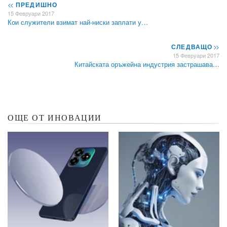
<<
ПРЕДИШНО
15 Февруари 2017
Кои служители взимат най-ниски заплати у…
СЛЕДВАЩО
>>
15 Февруари 2017
Китайската оръжейна индустрия застрашава…
ОЩЕ ОТ ИНОВАЦИИ