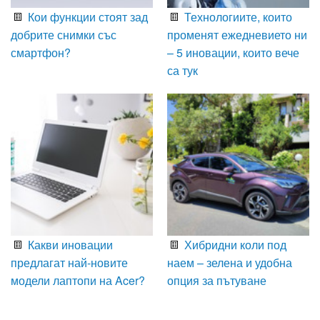
Кои функции стоят зад
Технологиите, които
добрите снимки със
променят ежедневието ни
смартфон?
– 5 иновации, които вече
са тук
Какви иновации
Хибридни коли под
предлагат най-новите
наем – зелена и удобна
модели лаптопи на Acer?
опция за пътуване