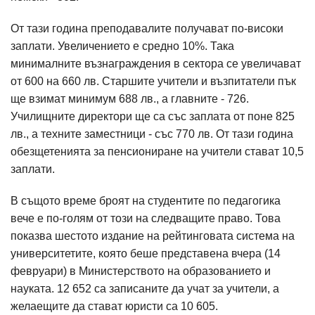
От тази година преподавалите получават по-високи
заплати. Увеличението е средно 10%. Така
минималните възнаграждения в сектора се увеличават
от 600 на 660 лв. Старшите учители и възпитатели пък
ще взимат минимум 688 лв., а главните - 726.
Училищните директори ще са със заплата от поне 825
лв., а техните заместници - със 770 лв. От тази година
обезщетенията за пенсиониране на учители стават 10,5
заплати.
В същото време броят на студентите по педагогика
вече е по-голям от този на следващите право. Това
показва шестото издание на рейтинговата система на
университетите, която беше представена вчера (14
февруари) в Министерството на образованието и
науката. 12 652 са записаните да учат за учители, а
желаещите да стават юристи са 10 605.