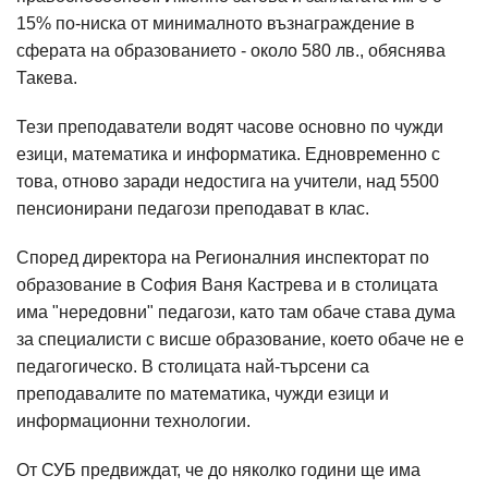
15% по-ниска от минималното възнаграждение в
сферата на образованието - около 580 лв., обяснява
Такева.
Тези преподаватели водят часове основно по чужди
езици, математика и информатика. Едновременно с
това, отново заради недостига на учители, над 5500
пенсионирани педагози преподават в клас.
Според директора на Регионалния инспекторат по
образование в София Ваня Кастрева и в столицата
има "нередовни" педагози, като там обаче става дума
за специалисти с висше образование, което обаче не е
педагогическо. В столицата най-търсени са
преподавалите по математика, чужди езици и
информационни технологии.
От СУБ предвиждат, че до няколко години ще има