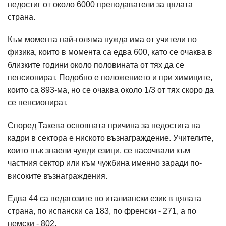
недостиг от около 6000 преподаватели за цялата
страна.
Към момента най-голяма нужда има от учители по
физика, които в момента са едва 600, като се очаква в
близките години около половината от тях да се
пенсионират. Подобно е положението и при химиците,
които са 893-ма, но се очаква около 1/3 от тях скоро да
се пенсионират.
Според Такева основната причина за недостига на
кадри в сектора е ниското възнаграждение. Учителите,
които пък знаели чужди езици, се насочвали към
частния сектор или към чужбина именно заради по-
високите възнаграждения.
Едва 44 са педагозите по италиански език в цялата
страна, по испански са 183, по френски - 271, а по
немски - 802.