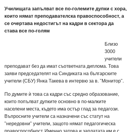
Училищата запълват все по-големите дупки с хора,
които нямат преподавателска правоспособност, а
се очертава недостигът на кадри в сектора да
става все по-голям
Близо
3000
учители
преподават без да имат съответната диплома. Това
заяви председателят на Синдиката на българските
учители (СБУ) Янка Такева в интервю за в. "Монитор".
По думите ѝ това са кадри със средно образование,
които попълват дупките основно в по-малките
населени места, където има остър глад за педагози.
Въпросните учители са назначени със статут на
"нередовни" учители, защото нямат педагогическа
правоспособност. Именно затова и заплатата им е с