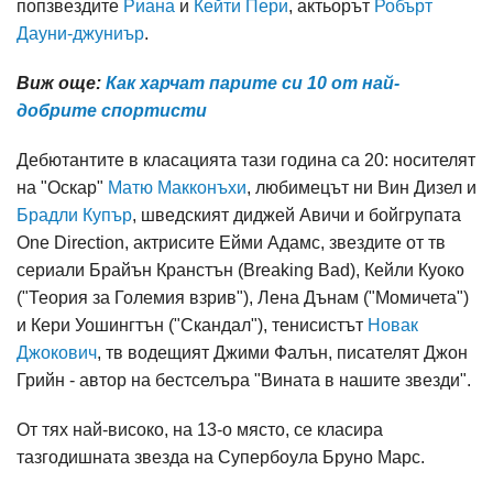
попзвездите
Риана
и
Кейти Пери
, актьорът
Робърт
Дауни-джуниър
.
Виж още:
Как харчат парите си 10 от най-
добрите спортисти
Дебютантите в класацията тази година са 20: носителят
на "Оскар"
Матю Макконъхи
, любимецът ни Вин Дизел и
Брадли Купър
, шведският диджей Авичи и бойгрупата
One Direction, актрисите Ейми Адамс, звездите от тв
сериали Брайън Кранстън (Breaking Bad), Кейли Куоко
("Теория за Големия взрив"), Лена Дънам ("Момичета")
и Кери Уошингтън ("Скандал"), тенисистът
Новак
Джокович
, тв водещият Джими Фалън, писателят Джон
Грийн - автор на бестселъра "Вината в нашите звезди".
От тях най-високо, на 13-о място, се класира
тазгодишната звезда на Супербоула Бруно Марс.