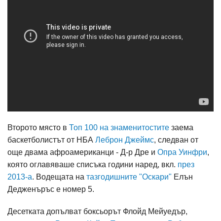
Второто място в
Топ 100 на знаменитостите
заема
баскетболистът от НБА
Леброн Джеймс
, следван от
още двама афроамериканци - Д-р Дре и
Опра Уинфри
,
която оглавяваше списъка години наред, вкл.
през
2013-а
. Водещата на
тазгодишните "Оскари"
Елън
Дедженъръс е номер 5.
Десетката допълват боксьорът Флойд Мейуедър,