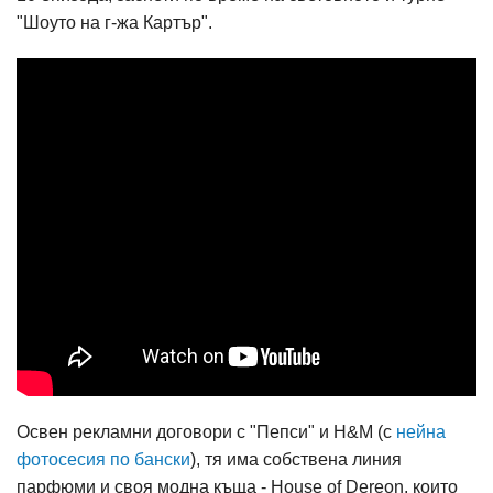
"Шоуто на г-жа Картър".
Освен рекламни договори с "Пепси" и H&M (с
нейна
фотосесия по бански
), тя има собствена линия
парфюми и своя модна къща - House of Dereon, които