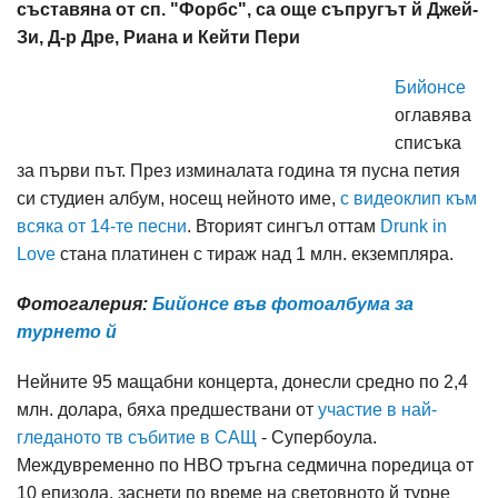
съставяна от сп. "Форбс", са още съпругът й Джей-
Зи, Д-р Дре, Риана и Кейти Пери
Бийонсе
оглавява
списъка
за първи път. През изминалата година тя пусна петия
си студиен албум, носещ нейното име,
с видеоклип към
всяка от 14-те песни
. Вторият сингъл оттам
Drunk in
Love
стана платинен с тираж над 1 млн. екземпляра.
Фотогалерия:
Бийонсе във фотоалбума за
турнето й
Нейните 95 мащабни концерта, донесли средно по 2,4
млн. долара, бяха предшествани от
участие в най-
гледаното тв събитие в САЩ
- Супербоула.
Междувременно по HBO тръгна седмична поредица от
10 епизода, заснети по време на световното й турне