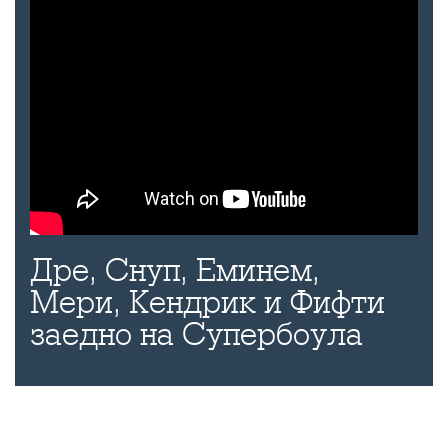
Дре, Снуп, Еминем,
Мери, Кендрик и Фифти
заедно на Супербоула