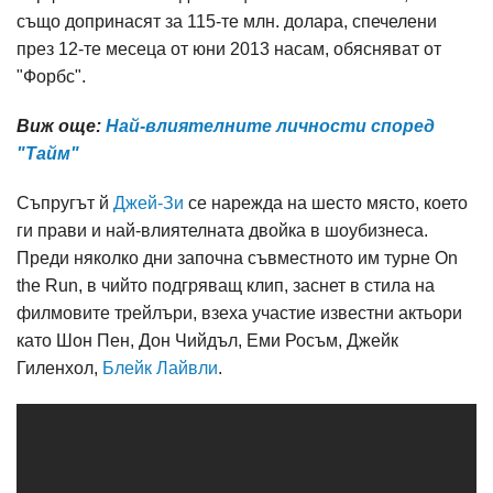
също допринасят за 115-те млн. долара, спечелени
през 12-те месеца от юни 2013 насам, обясняват от
"Форбс".
Виж още:
Най-влиятелните личности според
"Тайм"
Съпругът й
Джей-Зи
се нарежда на шесто място, което
ги прави и най-влиятелната двойка в шоубизнеса.
Преди няколко дни започна съвместното им турне On
the Run, в чийто подгряващ клип, заснет в стила на
филмовите трейлъри, взеха участие известни актьори
като Шон Пен, Дон Чийдъл, Еми Росъм, Джейк
Гиленхол,
Блейк Лайвли
.