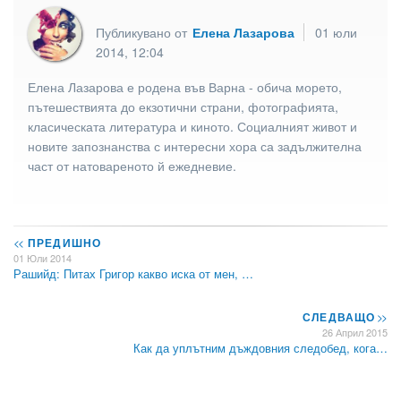
Публикувано от
Елена Лазарова
01 юли
2014, 12:04
Елена Лазарова е родена във Варна - обича морето,
пътешествията до екзотични страни, фотографията,
класическата литература и киното. Социалният живот и
новите запознанства с интересни хора са задължителна
част от натовареното й ежедневие.
<<
ПРЕДИШНО
01 Юли 2014
Рашийд: Питах Григор какво иска от мен, …
СЛЕДВАЩО
>>
26 Април 2015
Как да уплътним дъждовния следобед, кога…