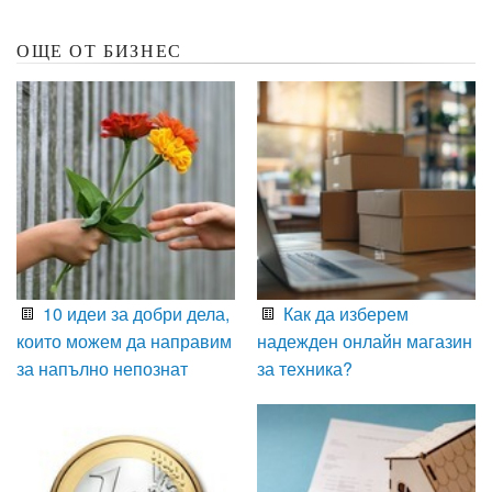
ОЩЕ ОТ БИЗНЕС
10 идеи за добри дела,
Как да изберем
които можем да направим
надежден онлайн магазин
за напълно непознат
за техника?